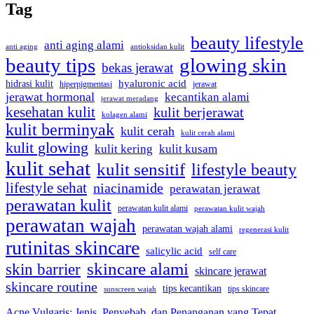
Tag
beauty lifestyle
anti aging alami
anti aging
antioksidan kulit
beauty tips
glowing skin
bekas jerawat
hidrasi kulit
hyaluronic acid
jerawat
hiperpigmentasi
jerawat hormonal
kecantikan alami
jerawat meradang
kesehatan kulit
kulit berjerawat
kolagen alami
kulit berminyak
kulit cerah
kulit cerah alami
kulit glowing
kulit kering
kulit kusam
kulit sehat
kulit sensitif
lifestyle beauty
lifestyle sehat
niacinamide
perawatan jerawat
perawatan kulit
perawatan kulit alami
perawatan kulit wajah
perawatan wajah
perawatan wajah alami
regenerasi kulit
rutinitas skincare
salicylic acid
self care
skincare alami
skin barrier
skincare jerawat
skincare routine
tips kecantikan
tips skincare
sunscreen wajah
Acne Vulgaris: Jenis, Penyebab, dan Penanganan yang Tepat