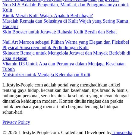
Non SLS Adalah: Pengertian, Manfaat, dan Penggunaannya untuk
Kulit
Bintik Merah Kulit Wajah, Apakah Berbahaya?
Masalah Remaja dan Solusinya di Kulit Wajah yang Sering Kamu
Hadapi?
Skin Booster untuk Jerawat: Rahasia Kulit Bersih dan Sehat
Nail Art Maroon sebagai Pilihan Warna yang Elegan dan Fleksibel
Physical Sunscreen untuk Perlindungan Kulit
Skincare Remaja untuk Mengelola Jerawat dan Minyak Berlebih di
Usia Belasan
Vitamin D3 Untuk Apa dan Perannya dalam Menjaga Kesehatan
Tubuh
Moisturizer untuk Menjaga Kelembapan Kulit
Lifestyle-People.com adalah portal yang menghadirkan artikel
tentang gaya hidup, kecantikan dan kesehatan, tips brand & bisnis,
hubungan personal, serta inspirasi keseharian yang relevan dengan
dinamika kehidupan modern. Konten ditulis ringkas dan praktis
untuk pembaca yang mencari info berguna tentang kehidupan
sehari-hari.
Privacy Policy
© 2026 Lifestyle-People.com. Crafted and Developed by
Transpedia