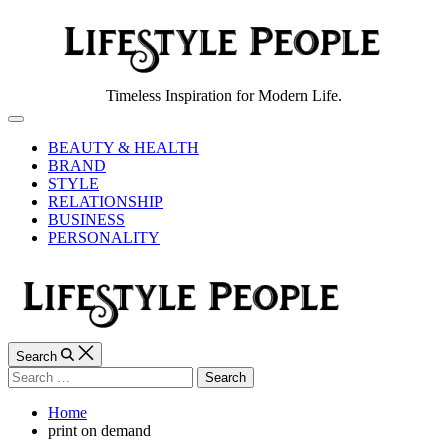
Skip
to
content
Lifestyle
Timeless Inspiration for Modern Life.
People
Off
Canvas
BEAUTY & HEALTH
BRAND
STYLE
RELATIONSHIP
BUSINESS
PERSONALITY
Search
Search
for:
Home
print on demand