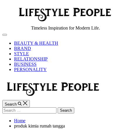
Skip
to
content
Lifestyle
Timeless Inspiration for Modern Life.
People
Off
Canvas
BEAUTY & HEALTH
BRAND
STYLE
RELATIONSHIP
BUSINESS
PERSONALITY
Search
Search
for:
Home
produk kimia rumah tangga