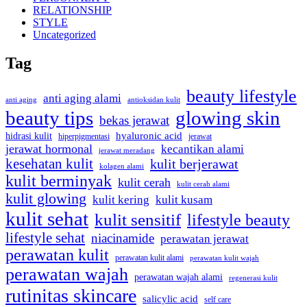
RELATIONSHIP
STYLE
Uncategorized
Tag
beauty lifestyle
anti aging alami
anti aging
antioksidan kulit
beauty tips
glowing skin
bekas jerawat
hidrasi kulit
hyaluronic acid
jerawat
hiperpigmentasi
jerawat hormonal
kecantikan alami
jerawat meradang
kesehatan kulit
kulit berjerawat
kolagen alami
kulit berminyak
kulit cerah
kulit cerah alami
kulit glowing
kulit kering
kulit kusam
kulit sehat
kulit sensitif
lifestyle beauty
lifestyle sehat
niacinamide
perawatan jerawat
perawatan kulit
perawatan kulit alami
perawatan kulit wajah
perawatan wajah
perawatan wajah alami
regenerasi kulit
rutinitas skincare
salicylic acid
self care