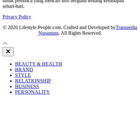
untuk pembaca yang mencari info berguna tentang kehidupan
sehari-hari.
Privacy Policy
© 2026 Lifestyle-People.com. Crafted and Developed by
Transpedia
Nusantara
. All Rights Reserved.
Close
Off
Canvas
BEAUTY & HEALTH
BRAND
STYLE
RELATIONSHIP
BUSINESS
PERSONALITY