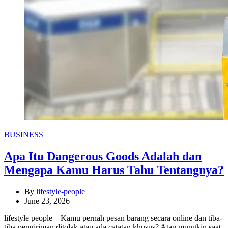
Categories
BUSINESS
Apa Itu Dangerous Goods Adalah dan
Mengapa Kamu Harus Tahu Tentangnya?
By
lifestyle-people
June 23, 2026
lifestyle people – Kamu pernah pesan barang secara online dan tiba-
tiba pengiriman ditolak atau ada catatan khusus? Atau mungkin saat