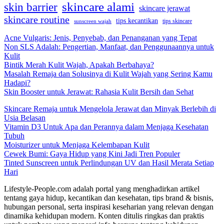
skincare alami
skin barrier
skincare jerawat
skincare routine
tips kecantikan
tips skincare
sunscreen wajah
Acne Vulgaris: Jenis, Penyebab, dan Penanganan yang Tepat
Non SLS Adalah: Pengertian, Manfaat, dan Penggunaannya untuk
Kulit
Bintik Merah Kulit Wajah, Apakah Berbahaya?
Masalah Remaja dan Solusinya di Kulit Wajah yang Sering Kamu
Hadapi?
Skin Booster untuk Jerawat: Rahasia Kulit Bersih dan Sehat
Skincare Remaja untuk Mengelola Jerawat dan Minyak Berlebih di
Usia Belasan
Vitamin D3 Untuk Apa dan Perannya dalam Menjaga Kesehatan
Tubuh
Moisturizer untuk Menjaga Kelembapan Kulit
Cewek Bumi: Gaya Hidup yang Kini Jadi Tren Populer
Tinted Sunscreen untuk Perlindungan UV dan Hasil Merata Setiap
Hari
Lifestyle-People.com adalah portal yang menghadirkan artikel
tentang gaya hidup, kecantikan dan kesehatan, tips brand & bisnis,
hubungan personal, serta inspirasi keseharian yang relevan dengan
dinamika kehidupan modern. Konten ditulis ringkas dan praktis