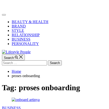
Skip
to
Lifestyle
content
People
Off
Canvas
BEAUTY & HEALTH
BRAND
STYLE
RELATIONSHIP
BUSINESS
PERSONALITY
Search
Search
for:
Home
proses onboarding
Tag:
proses onboarding
Categories
BUSINESS