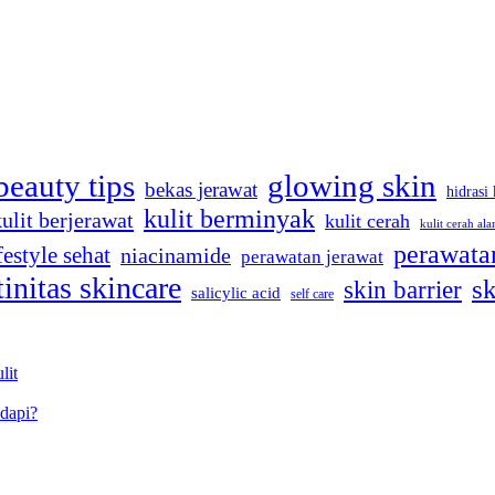
beauty tips
glowing skin
bekas jerawat
hidrasi 
kulit berminyak
kulit berjerawat
kulit cerah
kulit cerah ala
perawatan
festyle sehat
niacinamide
perawatan jerawat
tinitas skincare
sk
skin barrier
salicylic acid
self care
lit
dapi?