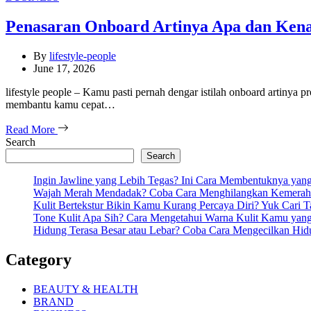
Penasaran Onboard Artinya Apa dan Kenap
By
lifestyle-people
June 17, 2026
lifestyle people – Kamu pasti pernah dengar istilah onboard artinya 
membantu kamu cepat…
Read More
Search
Search
Ingin Jawline yang Lebih Tegas? Ini Cara Membentuknya ya
Wajah Merah Mendadak? Coba Cara Menghilangkan Kemeraha
Kulit Bertekstur Bikin Kamu Kurang Percaya Diri? Yuk Cari 
Tone Kulit Apa Sih? Cara Mengetahui Warna Kulit Kamu yang
Hidung Terasa Besar atau Lebar? Coba Cara Mengecilkan Hi
Category
BEAUTY & HEALTH
BRAND