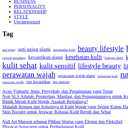
BUSINESS
PERSONALITY
RELATIONSHIP
STYLE
Uncategorized
Tag
beauty lifestyle
anti aging alami
anti aging
antioksidan kulit
kesehatan kulit
kecantikan alami
kolagen alami
jerawat meradang
kulit sehat
kulit sensitif
lifestyle beauty
li
ru
perawatan wajah
perawatan wajah alami
regenerasi kulit
tips kecantikan
tips skincare
sunscreen wajah
Acne Vulgaris: Jenis, Penyebab, dan Penanganan yang Tepat
Non SLS Adalah: Pengertian, Manfaat, dan Penggunaannya untuk Ku
Bintik Merah Kulit Wajah, Apakah Berbahaya?
Masalah Remaja dan Solusinya di Kulit Wajah yang Sering Kamu Ha
Skin Booster untuk Jerawat: Rahasia Kulit Bersih dan Sehat
Nail Art Maroon sebagai Pilihan Warna yang Elegan dan Fleksibel
Physical Sunscreen untuk Perlindungan Kulit