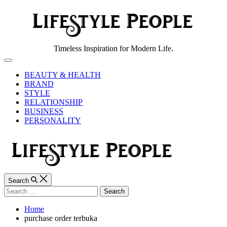
Skip
to
content
Lifestyle
Timeless Inspiration for Modern Life.
People
Off
Canvas
BEAUTY & HEALTH
BRAND
STYLE
RELATIONSHIP
BUSINESS
PERSONALITY
Search
Search
for:
Home
purchase order terbuka