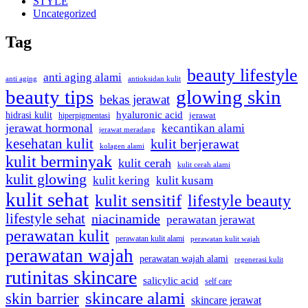
STYLE
Uncategorized
Tag
beauty lifestyle
anti aging alami
anti aging
antioksidan kulit
beauty tips
glowing skin
bekas jerawat
hidrasi kulit
hyaluronic acid
hiperpigmentasi
jerawat
jerawat hormonal
kecantikan alami
jerawat meradang
kesehatan kulit
kulit berjerawat
kolagen alami
kulit berminyak
kulit cerah
kulit cerah alami
kulit glowing
kulit kering
kulit kusam
kulit sehat
kulit sensitif
lifestyle beauty
lifestyle sehat
niacinamide
perawatan jerawat
perawatan kulit
perawatan kulit alami
perawatan kulit wajah
perawatan wajah
perawatan wajah alami
regenerasi kulit
rutinitas skincare
salicylic acid
self care
skincare alami
skin barrier
skincare jerawat