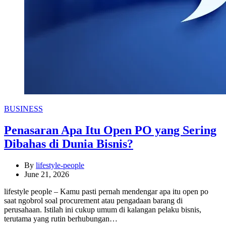
Categories
BUSINESS
Penasaran Apa Itu Open PO yang Sering
Dibahas di Dunia Bisnis?
By
lifestyle-people
June 21, 2026
lifestyle people – Kamu pasti pernah mendengar apa itu open po
saat ngobrol soal procurement atau pengadaan barang di
perusahaan. Istilah ini cukup umum di kalangan pelaku bisnis,
terutama yang rutin berhubungan…