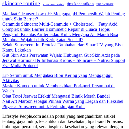
skincare routine
tips kecantikan
tips skincare
sunscreen wajah
Manfaat Cleanser Low pH: Mengapa pH Pembersih Wajah Penting
untuk Skin Barrier?
Ceramide Skincare: Multi-Ceramide + Cholesterol + Fatty Acid
Complex untuk Barrier Biomimetic Repair di Cuaca Tropis
Pengaruh Kualitas Air terhadap Kulit: Mengapa Air Mandi Bisa
Membuat Wajah Lebih Kering atau Sensitif?
Selain Sunscreen, Ini Proteksi Tambahan dari Sinar UV yang Bisa
Kamu Lakukan
Gut Skin Axis Perawatan Wajah: Hubungan Gut-Skin Axis pada
Jerawat Hormonal & Inflamasi Kronis + Skincare + Nutrisi Support
Eva Mulia Protocol
Lip Serum untuk Mengatasi Bibir Kering yang Mengganggu
Aktivitas
Masker Komedo untuk Membersihkan Pori-pori Tersumbat di
Wajah
Obat Totol Jerawat Efektif Mengatasi Bintik Merah Bandel
Nail Art Maroon sebagai Pilihan Warna yang Elegan dan Fleksibel
Physical Sunscreen untuk Perlindungan Kulit
Lifestyle-People.com adalah portal yang menghadirkan artikel
tentang gaya hidup, kecantikan dan kesehatan, tips brand & bisnis,
hubungan personal, serta inspirasi keseharian yang relevan dengan