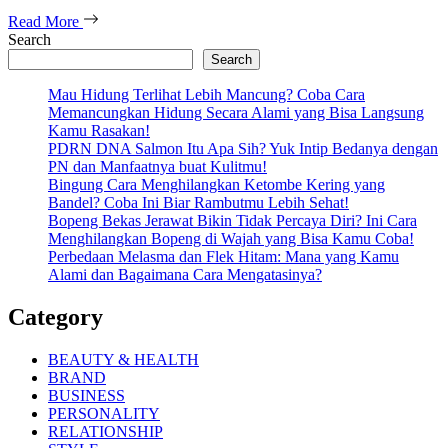
Read More
Search
Search
Mau Hidung Terlihat Lebih Mancung? Coba Cara
Memancungkan Hidung Secara Alami yang Bisa Langsung
Kamu Rasakan!
PDRN DNA Salmon Itu Apa Sih? Yuk Intip Bedanya dengan
PN dan Manfaatnya buat Kulitmu!
Bingung Cara Menghilangkan Ketombe Kering yang
Bandel? Coba Ini Biar Rambutmu Lebih Sehat!
Bopeng Bekas Jerawat Bikin Tidak Percaya Diri? Ini Cara
Menghilangkan Bopeng di Wajah yang Bisa Kamu Coba!
Perbedaan Melasma dan Flek Hitam: Mana yang Kamu
Alami dan Bagaimana Cara Mengatasinya?
Category
BEAUTY & HEALTH
BRAND
BUSINESS
PERSONALITY
RELATIONSHIP