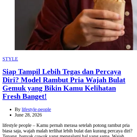
Categories
STYLE
Siap Tampil Lebih Tegas dan Percaya
Diri? Model Rambut Pria Wajah Bulat
Gemuk yang Bikin Kamu Kelihatan
Fresh Banget!
By
lifestyle-people
June 28, 2026
lifestyle people – Kamu pernah merasa setelah potong rambut pria
biasa saja, wajah malah terlihat lebih bulat dan kurang percaya diri?
Tenang, banyak cowok yang mengalami hal yang sama. Wajah