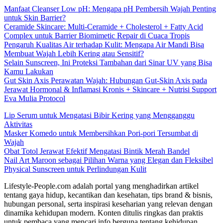
Manfaat Cleanser Low pH: Mengapa pH Pembersih Wajah Penting
untuk Skin Barrier?
Ceramide Skincare: Multi-Ceramide + Cholesterol + Fatty Acid
Complex untuk Barrier Biomimetic Repair di Cuaca Tropis
Pengaruh Kualitas Air terhadap Kulit: Mengapa Air Mandi Bisa
Membuat Wajah Lebih Kering atau Sensitif?
Selain Sunscreen, Ini Proteksi Tambahan dari Sinar UV yang Bisa
Kamu Lakukan
Gut Skin Axis Perawatan Wajah: Hubungan Gut-Skin Axis pada
Jerawat Hormonal & Inflamasi Kronis + Skincare + Nutrisi Support
Eva Mulia Protocol
Lip Serum untuk Mengatasi Bibir Kering yang Mengganggu
Aktivitas
Masker Komedo untuk Membersihkan Pori-pori Tersumbat di
Wajah
Obat Totol Jerawat Efektif Mengatasi Bintik Merah Bandel
Nail Art Maroon sebagai Pilihan Warna yang Elegan dan Fleksibel
Physical Sunscreen untuk Perlindungan Kulit
Lifestyle-People.com adalah portal yang menghadirkan artikel
tentang gaya hidup, kecantikan dan kesehatan, tips brand & bisnis,
hubungan personal, serta inspirasi keseharian yang relevan dengan
dinamika kehidupan modern. Konten ditulis ringkas dan praktis
untuk pembaca yang mencari info berguna tentang kehidupan