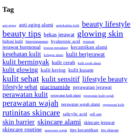
Tag
beauty lifestyle
anti aging alami
anti aging
antioksidan kulit
beauty tips
glowing skin
bekas jerawat
hidrasi kulit
hyaluronic acid
hiperpigmentasi
jerawat
jerawat hormonal
kecantikan alami
jerawat meradang
kesehatan kulit
kulit berjerawat
kolagen alami
kulit berminyak
kulit cerah
kulit cerah alami
kulit glowing
kulit kering
kulit kusam
kulit sehat
kulit sensitif
lifestyle beauty
lifestyle sehat
niacinamide
perawatan jerawat
perawatan kulit
perawatan kulit alami
perawatan kulit wajah
perawatan wajah
perawatan wajah alami
regenerasi kulit
rutinitas skincare
salicylic acid
self care
skincare alami
skin barrier
skincare jerawat
skincare routine
tips kecantikan
tips skincare
sunscreen wajah