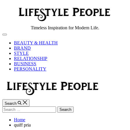
Skip
to
content
Lifestyle
Timeless Inspiration for Modern Life.
People
Off
Canvas
BEAUTY & HEALTH
BRAND
STYLE
RELATIONSHIP
BUSINESS
PERSONALITY
Search
Search
for:
Home
quiff pria