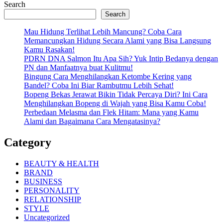
Search
Search
Mau Hidung Terlihat Lebih Mancung? Coba Cara
Memancungkan Hidung Secara Alami yang Bisa Langsung
Kamu Rasakan!
PDRN DNA Salmon Itu Apa Sih? Yuk Intip Bedanya dengan
PN dan Manfaatnya buat Kulitmu!
Bingung Cara Menghilangkan Ketombe Kering yang
Bandel? Coba Ini Biar Rambutmu Lebih Sehat!
Bopeng Bekas Jerawat Bikin Tidak Percaya Diri? Ini Cara
Menghilangkan Bopeng di Wajah yang Bisa Kamu Coba!
Perbedaan Melasma dan Flek Hitam: Mana yang Kamu
Alami dan Bagaimana Cara Mengatasinya?
Category
BEAUTY & HEALTH
BRAND
BUSINESS
PERSONALITY
RELATIONSHIP
STYLE
Uncategorized