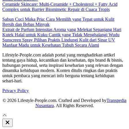
Ceramide Skincare: Multi-Ceramide + Cholesterol + Fatty Acid
Complex untuk Barrier Biomimetic Repair di Cuaca Tropis
Sabun Cuci Muka Pria: Cara Memilih yang Tepat untuk Kulit
Bersih dan Bebas Minyak
Extrait de Parfum Intensitas Aroma yang Melekat Sepanjang Hari
Kutek Halal untuk Kuku Cantik yang Tidak Menghalangi Wudu
Sunscreen Spray Pilihan Praktis Lindungi Kulit dari Sinar UV
Manfaat Madu untuk Kesehatan Tubuh Secara Alami
Lifestyle-People.com adalah portal yang menghadirkan artikel
tentang gaya hidup, kecantikan dan kesehatan, tips brand & bisnis,
hubungan personal, serta inspirasi keseharian yang relevan dengan
dinamika kehidupan modern. Konten ditulis ringkas dan praktis
untuk pembaca yang mencari info berguna tentang kehidupan
sehari-hari.
Privacy Policy
© 2026 Lifestyle-People.com. Crafted and Developed by
Transpedia
Nusantara
. All Rights Reserved.
Close
Off