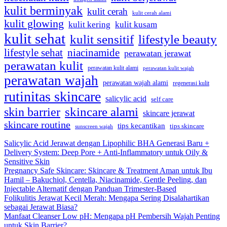
kulit berminyak
kulit cerah
kulit cerah alami
kulit glowing
kulit kering
kulit kusam
kulit sehat
kulit sensitif
lifestyle beauty
lifestyle sehat
niacinamide
perawatan jerawat
perawatan kulit
perawatan kulit alami
perawatan kulit wajah
perawatan wajah
perawatan wajah alami
regenerasi kulit
rutinitas skincare
salicylic acid
self care
skincare alami
skin barrier
skincare jerawat
skincare routine
tips kecantikan
tips skincare
sunscreen wajah
Salicylic Acid Jerawat dengan Lipophilic BHA Generasi Baru +
Delivery System: Deep Pore + Anti-Inflammatory untuk Oily &
Sensitive Skin
Pregnancy Safe Skincare: Skincare & Treatment Aman untuk Ibu
Hamil – Bakuchiol, Centella, Niacinamide, Gentle Peeling, dan
Injectable Alternatif dengan Panduan Trimester-Based
Folikulitis Jerawat Kecil Merah: Mengapa Sering Disalahartikan
sebagai Jerawat Biasa?
Manfaat Cleanser Low pH: Mengapa pH Pembersih Wajah Penting
untuk Skin Barrier?