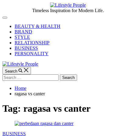
Skip
to
Lifestyle
Timeless Inspiration for Modern Life.
content
People
Off
Canvas
BEAUTY & HEALTH
BRAND
STYLE
RELATIONSHIP
BUSINESS
PERSONALITY
Search
Search
for:
Home
ragasa vs canter
Tag:
ragasa vs canter
Categories
BUSINESS