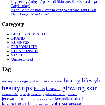
Lightening Artinya Apa Sih di Skincare, Kok Beda dengan
Brightening?
Kado Berkesan untuk Wanita yang Sederhana Tapi Bikin
Hati Hangat, Mau Coba?
Category
BEAUTY & HEALTH
BRAND
BUSINESS
PERSONALITY
RELATIONSHIP
STYLE
Uncategorized
Tag
beauty lifestyle
anti aging alami
anti aging
antioksidan kulit
beauty tips
glowing skin
bekas jerawat
hyaluronic acid
hidrasi kulit
hiperpigmentasi
jerawat
jerawat hormonal
kecantikan alami
jerawat meradang
kesehatan kulit
kulit berjerawat
kolagen alami