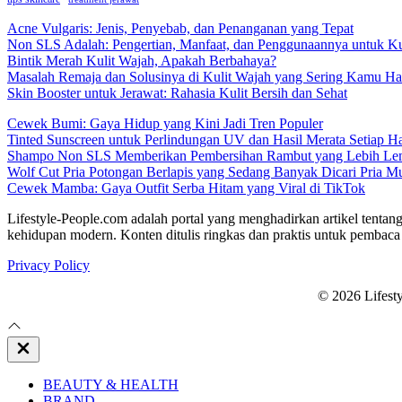
Acne Vulgaris: Jenis, Penyebab, dan Penanganan yang Tepat
Non SLS Adalah: Pengertian, Manfaat, dan Penggunaannya untuk Ku
Bintik Merah Kulit Wajah, Apakah Berbahaya?
Masalah Remaja dan Solusinya di Kulit Wajah yang Sering Kamu Ha
Skin Booster untuk Jerawat: Rahasia Kulit Bersih dan Sehat
Cewek Bumi: Gaya Hidup yang Kini Jadi Tren Populer
Tinted Sunscreen untuk Perlindungan UV dan Hasil Merata Setiap Ha
Shampo Non SLS Memberikan Pembersihan Rambut yang Lebih Le
Wolf Cut Pria Potongan Berlapis yang Sedang Banyak Dicari Pria M
Cewek Mamba: Gaya Outfit Serba Hitam yang Viral di TikTok
Lifestyle-People.com adalah portal yang menghadirkan artikel tentang
kehidupan modern. Konten ditulis ringkas dan praktis untuk pembaca 
Privacy Policy
© 2026 Lifest
Close
Off
Canvas
BEAUTY & HEALTH
BRAND