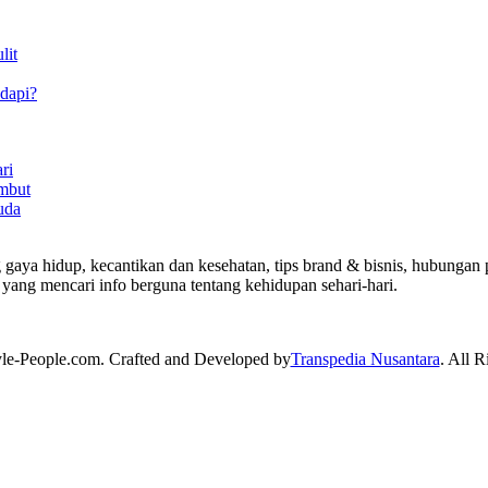
lit
dapi?
ri
mbut
uda
 gaya hidup, kecantikan dan kesehatan, tips brand & bisnis, hubungan p
yang mencari info berguna tentang kehidupan sehari-hari.
yle-People.com. Crafted and Developed by
Transpedia Nusantara
. All R