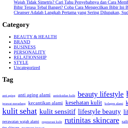
Wajah Tidak Simetris? Cari Tahu Penyebabnya dan Cara Mem
Bibir Terasa Tebal Banget? Coba Cara Mengecilkan Bibir Ini B
Cleanser Adalah Langkah Pertama yang Sering Dilupakan, Su
Category
BEAUTY & HEALTH
BRAND
BUSINESS
PERSONALITY
RELATIONSHIP
STYLE
Uncategorized
Tag
beauty lifestyle
anti aging alami
anti aging
antioksidan kulit
kesehatan kulit
kecantikan alami
jerawat meradang
kolagen alami
kulit sehat
kulit sensitif
lifestyle beauty
li
rutinitas skincare
sal
perawatan wajah alami
regenerasi kulit
tips skincare
treatment jerawat