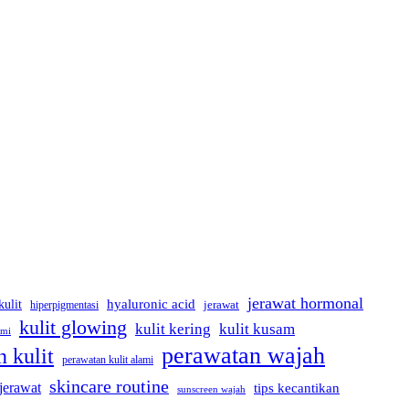
jerawat hormonal
kulit
hyaluronic acid
hiperpigmentasi
jerawat
kulit glowing
kulit kering
kulit kusam
ami
perawatan wajah
 kulit
perawatan kulit alami
skincare routine
 jerawat
tips kecantikan
sunscreen wajah