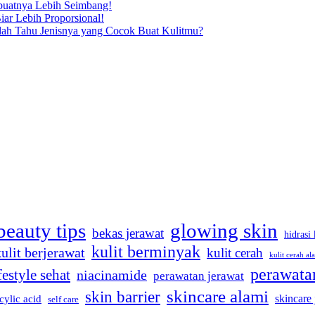
buatnya Lebih Seimbang!
iar Lebih Proporsional!
dah Tahu Jenisnya yang Cocok Buat Kulitmu?
beauty tips
glowing skin
bekas jerawat
hidrasi 
kulit berminyak
kulit berjerawat
kulit cerah
kulit cerah al
perawatan
festyle sehat
niacinamide
perawatan jerawat
skincare alami
skin barrier
skincare
icylic acid
self care