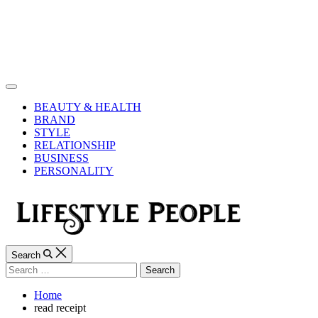
Skip
to
content
Lifestyle
People
Off
Canvas
BEAUTY & HEALTH
BRAND
STYLE
RELATIONSHIP
BUSINESS
PERSONALITY
Search
Search
for:
Home
read receipt