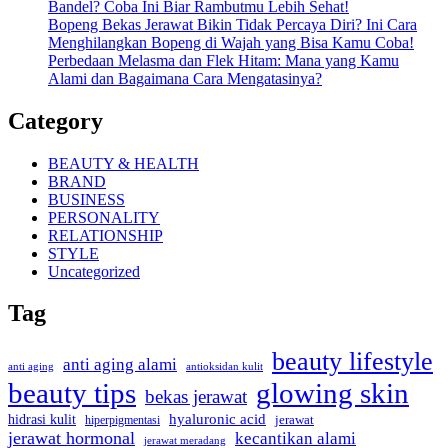
Bandel? Coba Ini Biar Rambutmu Lebih Sehat!
Bopeng Bekas Jerawat Bikin Tidak Percaya Diri? Ini Cara
Menghilangkan Bopeng di Wajah yang Bisa Kamu Coba!
Perbedaan Melasma dan Flek Hitam: Mana yang Kamu
Alami dan Bagaimana Cara Mengatasinya?
Category
BEAUTY & HEALTH
BRAND
BUSINESS
PERSONALITY
RELATIONSHIP
STYLE
Uncategorized
Tag
beauty lifestyle
anti aging alami
anti aging
antioksidan kulit
beauty tips
glowing skin
bekas jerawat
hidrasi kulit
hyaluronic acid
hiperpigmentasi
jerawat
jerawat hormonal
kecantikan alami
jerawat meradang