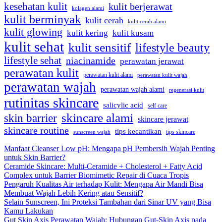
kesehatan kulit
kulit berjerawat
kolagen alami
kulit berminyak
kulit cerah
kulit cerah alami
kulit glowing
kulit kering
kulit kusam
kulit sehat
kulit sensitif
lifestyle beauty
lifestyle sehat
niacinamide
perawatan jerawat
perawatan kulit
perawatan kulit alami
perawatan kulit wajah
perawatan wajah
perawatan wajah alami
regenerasi kulit
rutinitas skincare
salicylic acid
self care
skincare alami
skin barrier
skincare jerawat
skincare routine
tips kecantikan
tips skincare
sunscreen wajah
Manfaat Cleanser Low pH: Mengapa pH Pembersih Wajah Penting
untuk Skin Barrier?
Ceramide Skincare: Multi-Ceramide + Cholesterol + Fatty Acid
Complex untuk Barrier Biomimetic Repair di Cuaca Tropis
Pengaruh Kualitas Air terhadap Kulit: Mengapa Air Mandi Bisa
Membuat Wajah Lebih Kering atau Sensitif?
Selain Sunscreen, Ini Proteksi Tambahan dari Sinar UV yang Bisa
Kamu Lakukan
Gut Skin Axis Perawatan Wajah: Hubungan Gut-Skin Axis pada