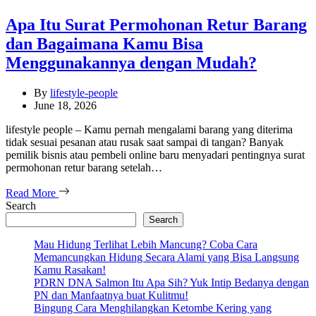
Apa Itu Surat Permohonan Retur Barang
dan Bagaimana Kamu Bisa
Menggunakannya dengan Mudah?
By
lifestyle-people
June 18, 2026
lifestyle people – Kamu pernah mengalami barang yang diterima
tidak sesuai pesanan atau rusak saat sampai di tangan? Banyak
pemilik bisnis atau pembeli online baru menyadari pentingnya surat
permohonan retur barang setelah…
Read More
Search
Search
Mau Hidung Terlihat Lebih Mancung? Coba Cara
Memancungkan Hidung Secara Alami yang Bisa Langsung
Kamu Rasakan!
PDRN DNA Salmon Itu Apa Sih? Yuk Intip Bedanya dengan
PN dan Manfaatnya buat Kulitmu!
Bingung Cara Menghilangkan Ketombe Kering yang