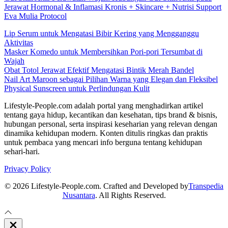
Jerawat Hormonal & Inflamasi Kronis + Skincare + Nutrisi Support
Eva Mulia Protocol
Lip Serum untuk Mengatasi Bibir Kering yang Mengganggu
Aktivitas
Masker Komedo untuk Membersihkan Pori-pori Tersumbat di
Wajah
Obat Totol Jerawat Efektif Mengatasi Bintik Merah Bandel
Nail Art Maroon sebagai Pilihan Warna yang Elegan dan Fleksibel
Physical Sunscreen untuk Perlindungan Kulit
Lifestyle-People.com adalah portal yang menghadirkan artikel
tentang gaya hidup, kecantikan dan kesehatan, tips brand & bisnis,
hubungan personal, serta inspirasi keseharian yang relevan dengan
dinamika kehidupan modern. Konten ditulis ringkas dan praktis
untuk pembaca yang mencari info berguna tentang kehidupan
sehari-hari.
Privacy Policy
© 2026 Lifestyle-People.com. Crafted and Developed by
Transpedia
Nusantara
. All Rights Reserved.
Close