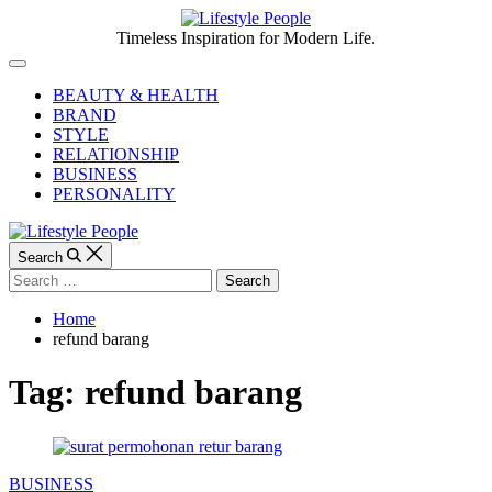
Skip
to
Lifestyle
Timeless Inspiration for Modern Life.
content
People
Off
Canvas
BEAUTY & HEALTH
BRAND
STYLE
RELATIONSHIP
BUSINESS
PERSONALITY
Search
Search
for:
Home
refund barang
Tag:
refund barang
Categories
BUSINESS