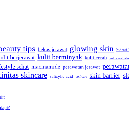
beauty tips
glowing skin
bekas jerawat
hidrasi 
kulit berminyak
kulit berjerawat
kulit cerah
kulit cerah ala
perawatan
festyle sehat
niacinamide
perawatan jerawat
tinitas skincare
sk
skin barrier
salicylic acid
self care
lit
dapi?