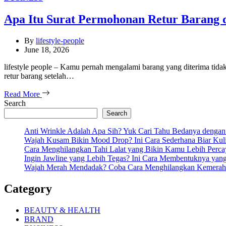
Apa Itu Surat Permohonan Retur Baran
By
lifestyle-people
June 18, 2026
lifestyle people – Kamu pernah mengalami barang yang diterima tidak
retur barang setelah…
Read More
Search
Search
Anti Wrinkle Adalah Apa Sih? Yuk Cari Tahu Bedanya dengan
Wajah Kusam Bikin Mood Drop? Ini Cara Sederhana Biar Kul
Cara Menghilangkan Tahi Lalat yang Bikin Kamu Lebih Percay
Ingin Jawline yang Lebih Tegas? Ini Cara Membentuknya ya
Wajah Merah Mendadak? Coba Cara Menghilangkan Kemeraha
Category
BEAUTY & HEALTH
BRAND