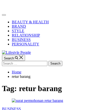
Skip
to
Lifestyle
content
People
Off
Canvas
BEAUTY & HEALTH
BRAND
STYLE
RELATIONSHIP
BUSINESS
PERSONALITY
Search
Search
for:
Home
retur barang
Tag:
retur barang
Categories
BUSINESS