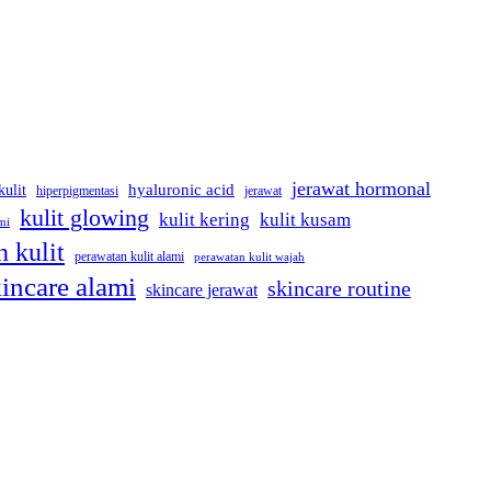
jerawat hormonal
kulit
hyaluronic acid
jerawat
hiperpigmentasi
kulit glowing
kulit kering
kulit kusam
mi
 kulit
perawatan kulit alami
perawatan kulit wajah
incare alami
skincare routine
skincare jerawat