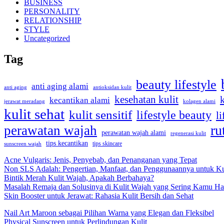
BUSINESS
PERSONALITY
RELATIONSHIP
STYLE
Uncategorized
Tag
beauty lifestyle
anti aging alami
anti aging
antioksidan kulit
kesehatan kulit
kecantikan alami
kolagen alami
jerawat meradang
kulit sehat
kulit sensitif
lifestyle beauty
li
ru
perawatan wajah
perawatan wajah alami
regenerasi kulit
tips kecantikan
tips skincare
sunscreen wajah
Acne Vulgaris: Jenis, Penyebab, dan Penanganan yang Tepat
Non SLS Adalah: Pengertian, Manfaat, dan Penggunaannya untuk Ku
Bintik Merah Kulit Wajah, Apakah Berbahaya?
Masalah Remaja dan Solusinya di Kulit Wajah yang Sering Kamu Ha
Skin Booster untuk Jerawat: Rahasia Kulit Bersih dan Sehat
Nail Art Maroon sebagai Pilihan Warna yang Elegan dan Fleksibel
Physical Sunscreen untuk Perlindungan Kulit