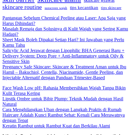
skincare jerawat
skincare routine
tips kecantikan
tips skincare
sunscreen wajah
Pantangan Sebelum Chemical Peeling atau Laser: Apa Saja yang
Harus Dihindari?
Masalah Remaja dan Solusinya di Kulit Wajah yang Sering Kamu
Hadapi?
Sheet Mask Boleh Dipakai Setiap Hari? Ini Jawaban yang Perlu
Kamu Tahu
Salicylic Acid Jerawat dengan Lipophilic BHA Generasi Baru +
Delivery System: Deep Pore + Anti-Inflammatory untuk Oily &
Sensitive Skin
Pregnancy Safe Skincare: Skincare & Treatment Aman untuk Ibu
Hamil – Bakuchiol, Centella, Niacinamide, Gentle Peeling, dan
Injectable Alternatif dengan Panduan Trimester-Based
Face Wash Low pH: Rahasia Membersihkan Wajah Tanpa Bikin
Kulit Terasa Kering
Lipstik Ombre untuk Bibir Plump: Teknik Mudah dengan Hasil
Natural
Cara Menghilangkan Uban dengan Langkah Praktis di Rumah
Haircare Adalah Kunci Rambut Sehat: Kenali Cara Merawatnya
dengan Tepat
Keratin Rambut untuk Rambut Kuat dan Berkilau Alami