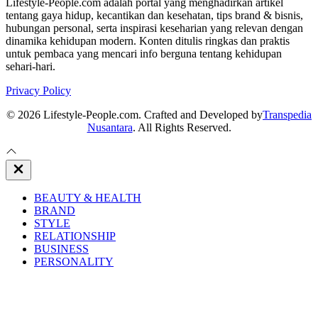
Lifestyle-People.com adalah portal yang menghadirkan artikel
tentang gaya hidup, kecantikan dan kesehatan, tips brand & bisnis,
hubungan personal, serta inspirasi keseharian yang relevan dengan
dinamika kehidupan modern. Konten ditulis ringkas dan praktis
untuk pembaca yang mencari info berguna tentang kehidupan
sehari-hari.
Privacy Policy
© 2026 Lifestyle-People.com. Crafted and Developed by
Transpedia
Nusantara
. All Rights Reserved.
Close
Off
Canvas
BEAUTY & HEALTH
BRAND
STYLE
RELATIONSHIP
BUSINESS
PERSONALITY