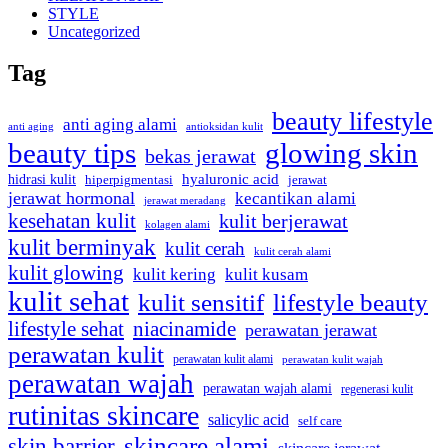
STYLE
Uncategorized
Tag
beauty lifestyle
anti aging alami
anti aging
antioksidan kulit
beauty tips
glowing skin
bekas jerawat
hidrasi kulit
hyaluronic acid
hiperpigmentasi
jerawat
jerawat hormonal
kecantikan alami
jerawat meradang
kesehatan kulit
kulit berjerawat
kolagen alami
kulit berminyak
kulit cerah
kulit cerah alami
kulit glowing
kulit kering
kulit kusam
kulit sehat
kulit sensitif
lifestyle beauty
lifestyle sehat
niacinamide
perawatan jerawat
perawatan kulit
perawatan kulit alami
perawatan kulit wajah
perawatan wajah
perawatan wajah alami
regenerasi kulit
rutinitas skincare
salicylic acid
self care
skincare alami
skin barrier