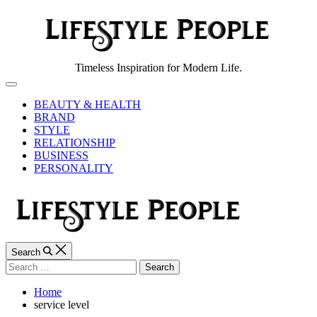
Skip
to
content
Lifestyle
Timeless Inspiration for Modern Life.
People
Off
Canvas
BEAUTY & HEALTH
BRAND
STYLE
RELATIONSHIP
BUSINESS
PERSONALITY
Search
Search
for:
Home
service level