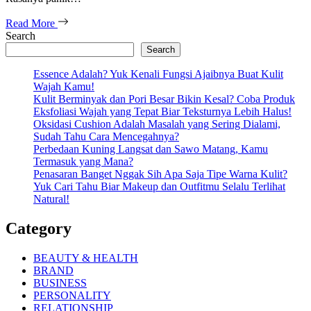
Read More
Search
Search
Essence Adalah? Yuk Kenali Fungsi Ajaibnya Buat Kulit
Wajah Kamu!
Kulit Berminyak dan Pori Besar Bikin Kesal? Coba Produk
Eksfoliasi Wajah yang Tepat Biar Teksturnya Lebih Halus!
Oksidasi Cushion Adalah Masalah yang Sering Dialami,
Sudah Tahu Cara Mencegahnya?
Perbedaan Kuning Langsat dan Sawo Matang, Kamu
Termasuk yang Mana?
Penasaran Banget Nggak Sih Apa Saja Tipe Warna Kulit?
Yuk Cari Tahu Biar Makeup dan Outfitmu Selalu Terlihat
Natural!
Category
BEAUTY & HEALTH
BRAND
BUSINESS
PERSONALITY
RELATIONSHIP