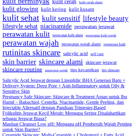
kulit berminyak
kulit cerah
kulit cerah alami
kulit glowing
kulit kering
kulit kusam
kulit sehat
kulit sensitif
lifestyle beauty
lifestyle sehat
niacinamide
perawatan jerawat
perawatan kulit
perawatan kulit alami
perawatan kulit wajah
perawatan wajah
perawatan wajah alami
regenerasi kulit
rutinitas skincare
salicylic acid
self care
skincare alami
skin barrier
skincare jerawat
skincare routine
tips kecantikan
tips skincare
sunscreen wajah
Salicylic Acid Jerawat dengan Lipophilic BHA Generasi Baru +
Delivery System: Deep Pore + Anti-Inflammatory untuk Oily &
Sensitive Skin
Pregnancy Safe Skincare: Skincare & Treatment Aman untuk Ibu
Hamil – Bakuchiol, Centella, Niacinamide, Gentle Peeling, dan
Injectable Alternatif dengan Panduan Trimester-Based
Folikulitis Jerawat Kecil Merah: Mengapa Sering Disalahartikan
sebagai Jerawat Biasa?
Manfaat Cleanser Low pH: Mengapa pH Pembersih Wajah Penting
untuk Skin Barrier?
Ceramide Skincare: Multi-Ceramide + Cholesterol + Fatty Acid