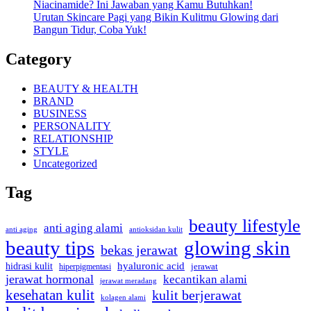
Niacinamide? Ini Jawaban yang Kamu Butuhkan!
Urutan Skincare Pagi yang Bikin Kulitmu Glowing dari
Bangun Tidur, Coba Yuk!
Category
BEAUTY & HEALTH
BRAND
BUSINESS
PERSONALITY
RELATIONSHIP
STYLE
Uncategorized
Tag
beauty lifestyle
anti aging alami
anti aging
antioksidan kulit
beauty tips
glowing skin
bekas jerawat
hyaluronic acid
hidrasi kulit
hiperpigmentasi
jerawat
jerawat hormonal
kecantikan alami
jerawat meradang
kesehatan kulit
kulit berjerawat
kolagen alami