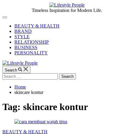
Skip
to
Lifestyle
Timeless Inspiration for Modern Life.
content
People
Off
Canvas
BEAUTY & HEALTH
BRAND
STYLE
RELATIONSHIP
BUSINESS
PERSONALITY
Search
Search
for:
Home
skincare kontur
Tag:
skincare kontur
Categories
BEAUTY & HEALTH