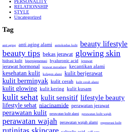
PERSONALITY
RELATIONSHIP
STYLE
Uncategorized
Tag
beauty lifestyle
anti aging alami
anti aging
antioksidan kulit
beauty tips
glowing skin
bekas jerawat
hidrasi kulit
hyaluronic acid
hiperpigmentasi
jerawat
jerawat hormonal
kecantikan alami
jerawat meradang
kesehatan kulit
kulit berjerawat
kolagen alami
kulit berminyak
kulit cerah
kulit cerah alami
kulit glowing
kulit kering
kulit kusam
kulit sehat
kulit sensitif
lifestyle beauty
lifestyle sehat
niacinamide
perawatan jerawat
perawatan kulit
perawatan kulit alami
perawatan kulit wajah
perawatan wajah
perawatan wajah alami
regenerasi kulit
rutinitas skincare
salicylic acid