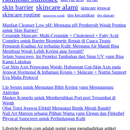
self care
skincare alami
skin barrier
skincare jerawat
skincare routine
tips kecantikan
tips skincare
sunscreen wajah
Manfaat Cleanser Low pH: Mengapa pH Pembersih Wajah Penting
untuk Skin Barrier?
Ceramide Skincare: Multi-Ceramide + Cholesterol + Fatty Acid
Complex untuk Barrier Biomimetic Repair di Cuaca Tropis
Pengaruh Kualitas Air terhadap Kulit: Mengapa Air Mandi Bisa
Membuat Wajah Lebih Kering atau Sensitif?
Selain Sunscreen, Ini Proteksi Tambahan dari Sinar UV yang Bisa
Kamu Lakukan
Gut Skin Axis Perawatan Wajah: Hubungan Gut-Skin Axis pada
Jerawat Hormonal & Inflamasi Kronis + Skincare + Nutrisi Support
Eva Mulia Protocol
Lip Serum untuk Mengatasi Bibir Kering yang Mengganggu
Aktivitas
Masker Komedo untuk Membersihkan Pori-pori Tersumbat di
Wajah
Obat Totol Jerawat Efektif Mengatasi Bintik Merah Bandel
Nail Art Maroon sebagai Pilihan Warna yang Elegan dan Fleksibel
Physical Sunscreen untuk Perlindungan Kulit
Lifestyle-People.com adalah portal yang menghadirkan artikel