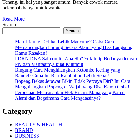
Tenang, ini hal yang sangat umum. Banyak cowok merasa
pelembab hanya untuk wanita,…
Read More
Search
Search
Mau Hidung Terlihat Lebih Mancung? Coba Cara
Memancungkan Hidung Secara Alami yang Bisa Langsung
Kamu Rasakan!
PDRN DNA Salmon Itu Apa Sih? Yuk Intip Bedanya dengan
PN dan Manfaatnya buat Kulitmu!
Bingung Cara Menghilangkan Ketombe Kering yang
Bandel? Coba Ini Biar Rambutmu Lebih Sehat!
Bopeng Bekas Jerawat Bikin Tidak Percaya Diri? Ini Cara
Menghilangkan Bopeng di Wajah yang Bisa Kamu Coba!
Perbedaan Melasma dan Flek Hitam: Mana yang Kamu
Alami dan Bagaimana Cara Mengatasinya?
Category
BEAUTY & HEALTH
BRAND
BUSINESS