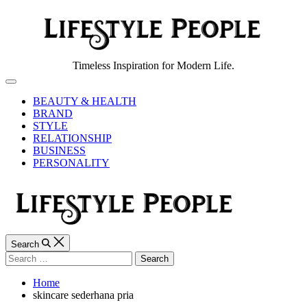
Skip
to
content
Lifestyle
Timeless Inspiration for Modern Life.
People
Off
Canvas
BEAUTY & HEALTH
BRAND
STYLE
RELATIONSHIP
BUSINESS
PERSONALITY
Search
Search
for:
Home
skincare sederhana pria