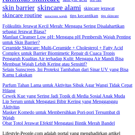
self care
skincare alami
skin barrier
skincare jerawat
skincare routine
tips kecantikan
tips skincare
sunscreen wajah
Folikulitis Jerawat Kecil Merah: Mengapa Sering Disalahartikan
sebagai Jerawat Biasa?
Manfaat Cleanser Low pH: Mengapa pH Pembersih Wajah Penting
untuk Skin Barrier?
Ceramide Skincare: Multi-Ceramide + Cholesterol + Fatty Acid
Complex untuk Barrier Biomimetic Repair di Cuaca Tropis
Pengaruh Kualitas Air terhadap Kulit: Mengapa Air Mandi Bisa
Membuat Wajah Lebih Kering atau Sensitif?
Selain Sunscreen, Ini Proteksi Tambahan dari Sinar UV yang Bisa
Kamu Lakukan
Parfum Tahan Lama untuk Aktivitas Sibuk Agar Wangi Tidak Cepat
Hilang
Cewek Kue yang Sering Jadi Topik di Media Sosial Anak Muda
Lip Serum untuk Mengatasi Bibir Kering yang Mengganggu
Aktivitas
Masker Komedo untuk Membersihkan Pori-pori Tersumbat di
Wajah
Obat Totol Jerawat Efektif Mengatasi Bintik Merah Bandel
Lifestyle-People.com adalah portal yang menghadirkan artikel