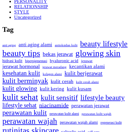
PERSONALITY
RELATIONSHIP
STYLE
Uncategorized
Tag
beauty lifestyle
anti aging alami
anti aging
antioksidan kulit
beauty tips
glowing skin
bekas jerawat
hidrasi kulit
hyaluronic acid
hiperpigmentasi
jerawat
jerawat hormonal
kecantikan alami
jerawat meradang
kesehatan kulit
kulit berjerawat
kolagen alami
kulit berminyak
kulit cerah
kulit cerah alami
kulit glowing
kulit kering
kulit kusam
kulit sehat
kulit sensitif
lifestyle beauty
lifestyle sehat
niacinamide
perawatan jerawat
perawatan kulit
perawatan kulit alami
perawatan kulit wajah
perawatan wajah
perawatan wajah alami
regenerasi kulit
rutinitas skincare
salicylic acid