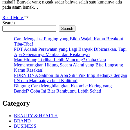
mahal? Banyak yang nggak sadar bahwa salah satu kuncinya ada
pada asam lemak…
Read More
Search
Search
Cara Mengatasi Purging yang Bikin Wajah Kamu Breakout
Tiba-Tiba!
PDT Adalah Perawatan yang Lagi Banyak Dibicarakan, Tapi
Apa Sebenarnya Manfaat dan Risikonya?
Mau Hidung Terlihat Lebih Mancung? Coba Cara
Memancungkan Hidung Secara Alami yang Bisa Langsung
Kamu Rasakan!
PDRN DNA Salmon Itu Apa Sih? Yuk Intip Bedanya dengan
PN dan Manfaatnya buat Kulitmu!
Bingung Cara Menghilangkan Ketombe Kering yang
Bandel? Coba Ini Biar Rambutmu Lebih Sehat!
Category
BEAUTY & HEALTH
BRAND
BUSINESS