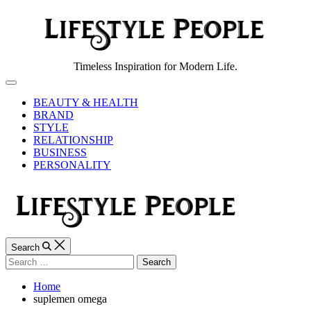
Skip
to
content
Lifestyle
Timeless Inspiration for Modern Life.
People
Off
Canvas
BEAUTY & HEALTH
BRAND
STYLE
RELATIONSHIP
BUSINESS
PERSONALITY
Search
Search
for:
Home
suplemen omega