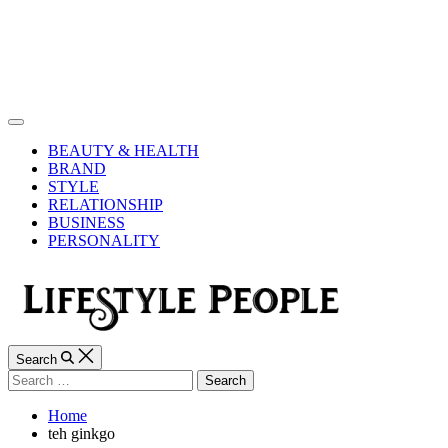
Skip
to
content
Lifestyle
People
Off
Canvas
BEAUTY & HEALTH
BRAND
STYLE
RELATIONSHIP
BUSINESS
PERSONALITY
Search
Search
for:
Home
teh ginkgo