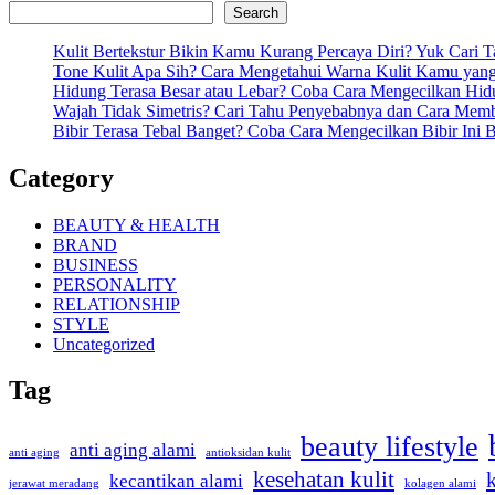
Search
Kulit Bertekstur Bikin Kamu Kurang Percaya Diri? Yuk Cari 
Tone Kulit Apa Sih? Cara Mengetahui Warna Kulit Kamu yang
Hidung Terasa Besar atau Lebar? Coba Cara Mengecilkan Hi
Wajah Tidak Simetris? Cari Tahu Penyebabnya dan Cara Mem
Bibir Terasa Tebal Banget? Coba Cara Mengecilkan Bibir Ini B
Category
BEAUTY & HEALTH
BRAND
BUSINESS
PERSONALITY
RELATIONSHIP
STYLE
Uncategorized
Tag
beauty lifestyle
anti aging alami
anti aging
antioksidan kulit
kesehatan kulit
kecantikan alami
kolagen alami
jerawat meradang