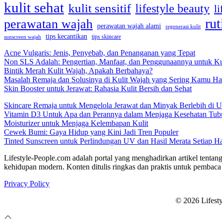
kulit sehat
kulit sensitif
lifestyle beauty
li
rut
perawatan wajah
perawatan wajah alami
regenerasi kulit
tips kecantikan
tips skincare
sunscreen wajah
Acne Vulgaris: Jenis, Penyebab, dan Penanganan yang Tepat
Non SLS Adalah: Pengertian, Manfaat, dan Penggunaannya untuk Ku
Bintik Merah Kulit Wajah, Apakah Berbahaya?
Masalah Remaja dan Solusinya di Kulit Wajah yang Sering Kamu Ha
Skin Booster untuk Jerawat: Rahasia Kulit Bersih dan Sehat
Skincare Remaja untuk Mengelola Jerawat dan Minyak Berlebih di U
Vitamin D3 Untuk Apa dan Perannya dalam Menjaga Kesehatan Tub
Moisturizer untuk Menjaga Kelembapan Kulit
Cewek Bumi: Gaya Hidup yang Kini Jadi Tren Populer
Tinted Sunscreen untuk Perlindungan UV dan Hasil Merata Setiap Ha
Lifestyle-People.com adalah portal yang menghadirkan artikel tentang
kehidupan modern. Konten ditulis ringkas dan praktis untuk pembaca 
Privacy Policy
© 2026 Lifest