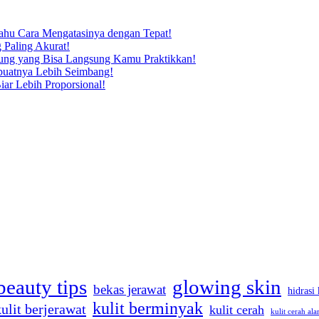
Tahu Cara Mengatasinya dengan Tepat!
 Paling Akurat!
dung yang Bisa Langsung Kamu Praktikkan!
buatnya Lebih Seimbang!
iar Lebih Proporsional!
beauty tips
glowing skin
bekas jerawat
hidrasi 
kulit berminyak
kulit berjerawat
kulit cerah
kulit cerah ala