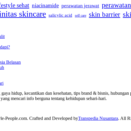
perawatan
festyle sehat
niacinamide
perawatan jerawat
initas skincare
sk
skin barrier
salicylic acid
self care
lit
dapi?
sia Belasan
uh
ri
 gaya hidup, kecantikan dan kesehatan, tips brand & bisnis, hubungan p
yang mencari info berguna tentang kehidupan sehari-hari.
yle-People.com. Crafted and Developed by
Transpedia Nusantara
. All R