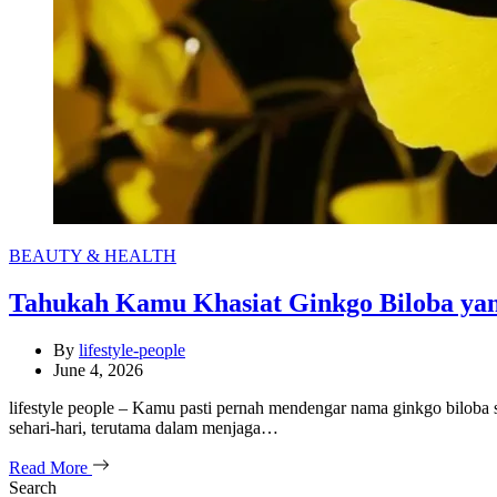
Categories
BEAUTY & HEALTH
Tahukah Kamu Khasiat Ginkgo Biloba yang
By
lifestyle-people
June 4, 2026
lifestyle people – Kamu pasti pernah mendengar nama ginkgo biloba 
sehari-hari, terutama dalam menjaga…
Read More
Search