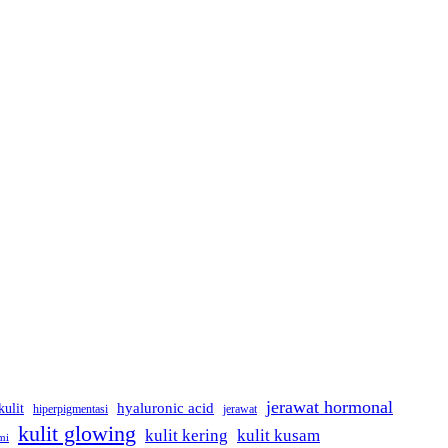
jerawat hormonal
kulit
hyaluronic acid
jerawat
hiperpigmentasi
kulit glowing
kulit kering
kulit kusam
mi