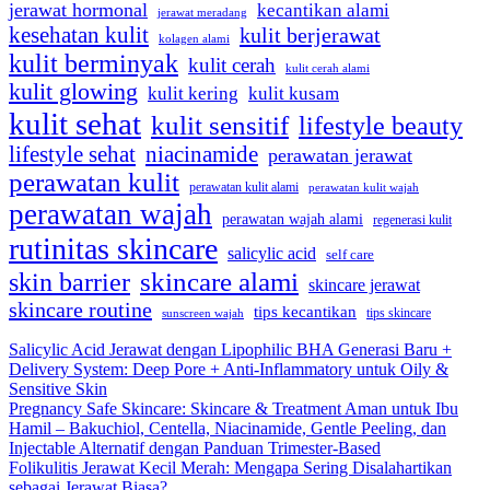
jerawat hormonal
kecantikan alami
jerawat meradang
kesehatan kulit
kulit berjerawat
kolagen alami
kulit berminyak
kulit cerah
kulit cerah alami
kulit glowing
kulit kering
kulit kusam
kulit sehat
kulit sensitif
lifestyle beauty
lifestyle sehat
niacinamide
perawatan jerawat
perawatan kulit
perawatan kulit alami
perawatan kulit wajah
perawatan wajah
perawatan wajah alami
regenerasi kulit
rutinitas skincare
salicylic acid
self care
skincare alami
skin barrier
skincare jerawat
skincare routine
tips kecantikan
tips skincare
sunscreen wajah
Salicylic Acid Jerawat dengan Lipophilic BHA Generasi Baru +
Delivery System: Deep Pore + Anti-Inflammatory untuk Oily &
Sensitive Skin
Pregnancy Safe Skincare: Skincare & Treatment Aman untuk Ibu
Hamil – Bakuchiol, Centella, Niacinamide, Gentle Peeling, dan
Injectable Alternatif dengan Panduan Trimester-Based
Folikulitis Jerawat Kecil Merah: Mengapa Sering Disalahartikan
sebagai Jerawat Biasa?