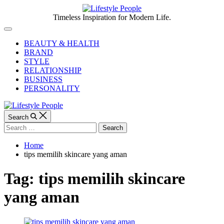
Skip
to
Lifestyle
Timeless Inspiration for Modern Life.
content
People
Off
Canvas
BEAUTY & HEALTH
BRAND
STYLE
RELATIONSHIP
BUSINESS
PERSONALITY
Search
Search
for:
Home
tips memilih skincare yang aman
Tag:
tips memilih skincare
yang aman