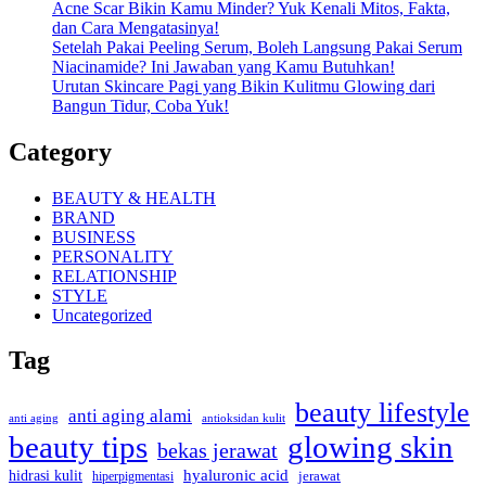
Acne Scar Bikin Kamu Minder? Yuk Kenali Mitos, Fakta,
dan Cara Mengatasinya!
Setelah Pakai Peeling Serum, Boleh Langsung Pakai Serum
Niacinamide? Ini Jawaban yang Kamu Butuhkan!
Urutan Skincare Pagi yang Bikin Kulitmu Glowing dari
Bangun Tidur, Coba Yuk!
Category
BEAUTY & HEALTH
BRAND
BUSINESS
PERSONALITY
RELATIONSHIP
STYLE
Uncategorized
Tag
beauty lifestyle
anti aging alami
anti aging
antioksidan kulit
beauty tips
glowing skin
bekas jerawat
hyaluronic acid
hidrasi kulit
hiperpigmentasi
jerawat