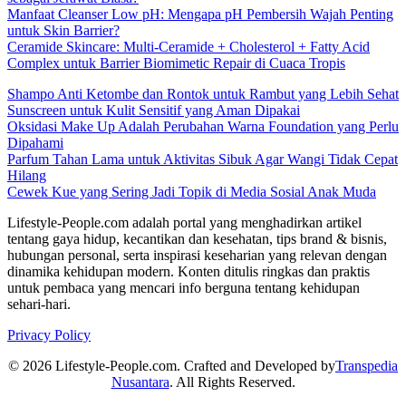
Manfaat Cleanser Low pH: Mengapa pH Pembersih Wajah Penting
untuk Skin Barrier?
Ceramide Skincare: Multi-Ceramide + Cholesterol + Fatty Acid
Complex untuk Barrier Biomimetic Repair di Cuaca Tropis
Shampo Anti Ketombe dan Rontok untuk Rambut yang Lebih Sehat
Sunscreen untuk Kulit Sensitif yang Aman Dipakai
Oksidasi Make Up Adalah Perubahan Warna Foundation yang Perlu
Dipahami
Parfum Tahan Lama untuk Aktivitas Sibuk Agar Wangi Tidak Cepat
Hilang
Cewek Kue yang Sering Jadi Topik di Media Sosial Anak Muda
Lifestyle-People.com adalah portal yang menghadirkan artikel
tentang gaya hidup, kecantikan dan kesehatan, tips brand & bisnis,
hubungan personal, serta inspirasi keseharian yang relevan dengan
dinamika kehidupan modern. Konten ditulis ringkas dan praktis
untuk pembaca yang mencari info berguna tentang kehidupan
sehari-hari.
Privacy Policy
© 2026 Lifestyle-People.com. Crafted and Developed by
Transpedia
Nusantara
. All Rights Reserved.