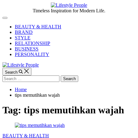
Skip
to
Lifestyle
Timeless Inspiration for Modern Life.
content
People
Off
Canvas
BEAUTY & HEALTH
BRAND
STYLE
RELATIONSHIP
BUSINESS
PERSONALITY
Search
Search
for:
Home
tips memutihkan wajah
Tag:
tips memutihkan wajah
Categories
BEAUTY & HEALTH