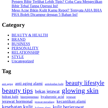
Pengen Bibir Terlihat Lebih Tipis? Coba Cara Mengecilkan
Bibir Tebal Tanpa Operasi Ini!
Meso Acne Bikin Kulit Kamu Repot? Ternyata AHA BHA
PHA Boleh Dicampur dengan 5 Bahan Ini!
Category
BEAUTY & HEALTH
BRAND
BUSINESS
PERSONALITY
RELATIONSHIP
STYLE
Uncategorized
Tag
beauty lifestyle
anti aging alami
anti aging
antioksidan kulit
beauty tips
glowing skin
bekas jerawat
hyaluronic acid
hidrasi kulit
hiperpigmentasi
jerawat
jerawat hormonal
kecantikan alami
jerawat meradang
kesehatan kulit
kulit berjerawat
kolagen alami