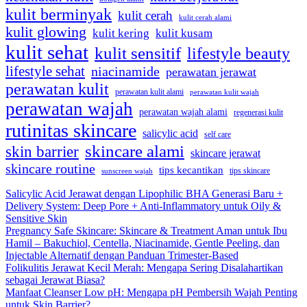
kulit berminyak
kulit cerah
kulit cerah alami
kulit glowing
kulit kering
kulit kusam
kulit sehat
kulit sensitif
lifestyle beauty
lifestyle sehat
niacinamide
perawatan jerawat
perawatan kulit
perawatan kulit alami
perawatan kulit wajah
perawatan wajah
perawatan wajah alami
regenerasi kulit
rutinitas skincare
salicylic acid
self care
skincare alami
skin barrier
skincare jerawat
skincare routine
tips kecantikan
tips skincare
sunscreen wajah
Salicylic Acid Jerawat dengan Lipophilic BHA Generasi Baru +
Delivery System: Deep Pore + Anti-Inflammatory untuk Oily &
Sensitive Skin
Pregnancy Safe Skincare: Skincare & Treatment Aman untuk Ibu
Hamil – Bakuchiol, Centella, Niacinamide, Gentle Peeling, dan
Injectable Alternatif dengan Panduan Trimester-Based
Folikulitis Jerawat Kecil Merah: Mengapa Sering Disalahartikan
sebagai Jerawat Biasa?
Manfaat Cleanser Low pH: Mengapa pH Pembersih Wajah Penting
untuk Skin Barrier?