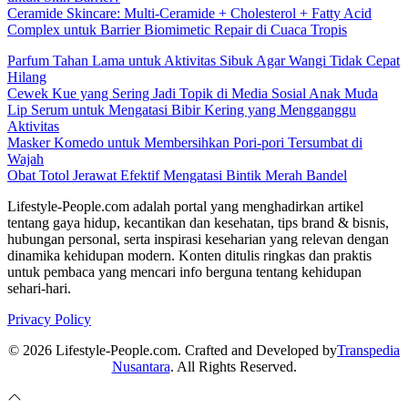
Ceramide Skincare: Multi-Ceramide + Cholesterol + Fatty Acid
Complex untuk Barrier Biomimetic Repair di Cuaca Tropis
Parfum Tahan Lama untuk Aktivitas Sibuk Agar Wangi Tidak Cepat
Hilang
Cewek Kue yang Sering Jadi Topik di Media Sosial Anak Muda
Lip Serum untuk Mengatasi Bibir Kering yang Mengganggu
Aktivitas
Masker Komedo untuk Membersihkan Pori-pori Tersumbat di
Wajah
Obat Totol Jerawat Efektif Mengatasi Bintik Merah Bandel
Lifestyle-People.com adalah portal yang menghadirkan artikel
tentang gaya hidup, kecantikan dan kesehatan, tips brand & bisnis,
hubungan personal, serta inspirasi keseharian yang relevan dengan
dinamika kehidupan modern. Konten ditulis ringkas dan praktis
untuk pembaca yang mencari info berguna tentang kehidupan
sehari-hari.
Privacy Policy
© 2026 Lifestyle-People.com. Crafted and Developed by
Transpedia
Nusantara
. All Rights Reserved.