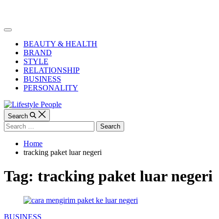
Skip
to
Lifestyle
content
People
Off
Canvas
BEAUTY & HEALTH
BRAND
STYLE
RELATIONSHIP
BUSINESS
PERSONALITY
Search
Search
for:
Home
tracking paket luar negeri
Tag:
tracking paket luar negeri
Categories
BUSINESS