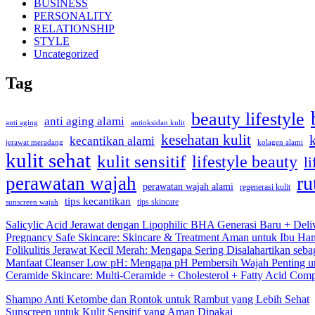
BUSINESS
PERSONALITY
RELATIONSHIP
STYLE
Uncategorized
Tag
beauty lifestyle
anti aging alami
anti aging
antioksidan kulit
kesehatan kulit
kecantikan alami
kolagen alami
jerawat meradang
kulit sehat
kulit sensitif
lifestyle beauty
li
ru
perawatan wajah
perawatan wajah alami
regenerasi kulit
tips kecantikan
tips skincare
sunscreen wajah
Salicylic Acid Jerawat dengan Lipophilic BHA Generasi Baru + Deli
Pregnancy Safe Skincare: Skincare & Treatment Aman untuk Ibu Hamil
Folikulitis Jerawat Kecil Merah: Mengapa Sering Disalahartikan seba
Manfaat Cleanser Low pH: Mengapa pH Pembersih Wajah Penting un
Ceramide Skincare: Multi-Ceramide + Cholesterol + Fatty Acid Comp
Shampo Anti Ketombe dan Rontok untuk Rambut yang Lebih Sehat
Sunscreen untuk Kulit Sensitif yang Aman Dipakai