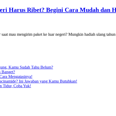
geri Harus Ribet? Begini Cara Mudah dan
r saat mau mengirim paket ke luar negeri? Mungkin hadiah ulang tahun u
ngung, Kamu Sudah Tahu Belum?
n Banget?
 Cara Mengatasinya!
iacinamide? Ini Jawaban yang Kamu Butuhkan!
n Tidur, Coba Yuk!