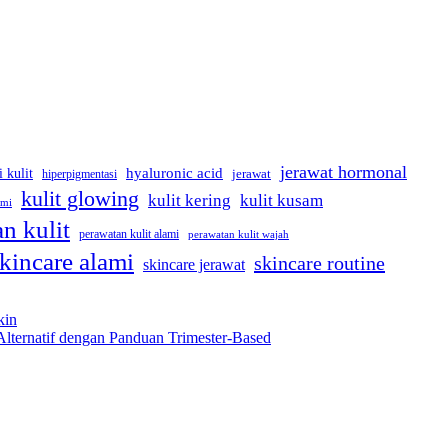
jerawat hormonal
hyaluronic acid
i kulit
hiperpigmentasi
jerawat
kulit glowing
kulit kering
kulit kusam
ami
n kulit
perawatan kulit alami
perawatan kulit wajah
kincare alami
skincare routine
skincare jerawat
kin
Alternatif dengan Panduan Trimester-Based