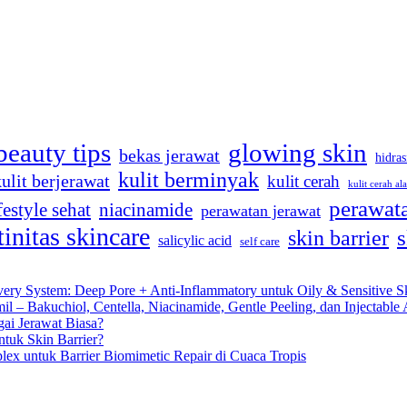
beauty tips
glowing skin
bekas jerawat
hidras
kulit berminyak
kulit berjerawat
kulit cerah
kulit cerah al
perawata
festyle sehat
niacinamide
perawatan jerawat
tinitas skincare
s
skin barrier
salicylic acid
self care
very System: Deep Pore + Anti-Inflammatory untuk Oily & Sensitive S
 – Bakuchiol, Centella, Niacinamide, Gentle Peeling, dan Injectable 
gai Jerawat Biasa?
tuk Skin Barrier?
lex untuk Barrier Biomimetic Repair di Cuaca Tropis