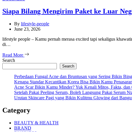
Siapa Bilang Mengirim Paket ke Luar Ne
By
lifestyle-people
June 23, 2026
lifestyle people – Kamu pernah merasa excited tapi sekaligus khawati
di…
Read More
Search
Search
Perbedaan Fungal Acne dan Bruntusan yang Sering Bikin Bi
Kenapa Standar Kecantikan Korea Bisa Bikin Kamu Penasara
Acne Scar Bikin Kamu Minder? Yuk Kenali Mitos, Fakta, dan
Setelah Pakai Peeling Serum, Boleh Langsung Pakai Serum N
Urutan Skincare Pagi yang Bikin Kulitmu Glowing dari Bangu
Category
BEAUTY & HEALTH
BRAND