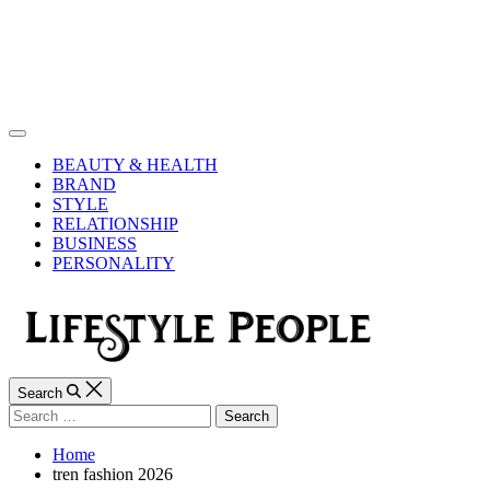
Skip
to
content
Lifestyle
People
Off
Canvas
BEAUTY & HEALTH
BRAND
STYLE
RELATIONSHIP
BUSINESS
PERSONALITY
Search
Search
for:
Home
tren fashion 2026