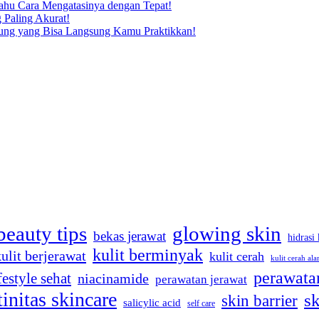
Tahu Cara Mengatasinya dengan Tepat!
 Paling Akurat!
dung yang Bisa Langsung Kamu Praktikkan!
beauty tips
glowing skin
bekas jerawat
hidrasi 
kulit berminyak
kulit berjerawat
kulit cerah
kulit cerah ala
perawatan
festyle sehat
niacinamide
perawatan jerawat
tinitas skincare
sk
skin barrier
salicylic acid
self care