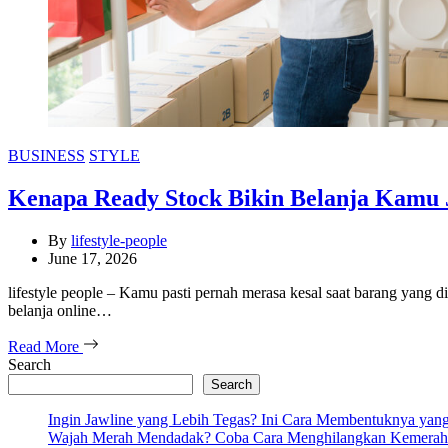
Categories
BUSINESS
STYLE
Kenapa Ready Stock Bikin Belanja Kamu 
By
lifestyle-people
June 17, 2026
lifestyle people – Kamu pasti pernah merasa kesal saat barang yang 
belanja online…
Read More
Search
Search
Ingin Jawline yang Lebih Tegas? Ini Cara Membentuknya ya
Wajah Merah Mendadak? Coba Cara Menghilangkan Kemeraha