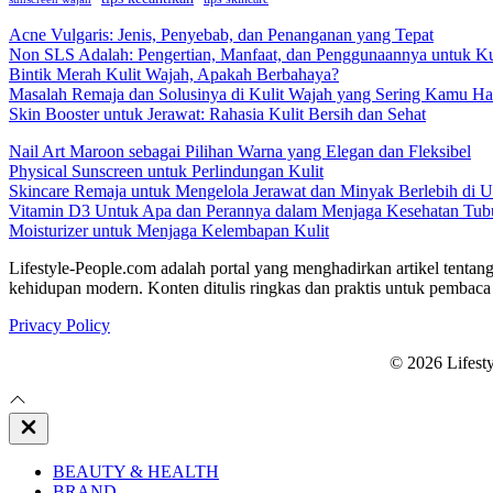
Acne Vulgaris: Jenis, Penyebab, dan Penanganan yang Tepat
Non SLS Adalah: Pengertian, Manfaat, dan Penggunaannya untuk Ku
Bintik Merah Kulit Wajah, Apakah Berbahaya?
Masalah Remaja dan Solusinya di Kulit Wajah yang Sering Kamu Ha
Skin Booster untuk Jerawat: Rahasia Kulit Bersih dan Sehat
Nail Art Maroon sebagai Pilihan Warna yang Elegan dan Fleksibel
Physical Sunscreen untuk Perlindungan Kulit
Skincare Remaja untuk Mengelola Jerawat dan Minyak Berlebih di U
Vitamin D3 Untuk Apa dan Perannya dalam Menjaga Kesehatan Tub
Moisturizer untuk Menjaga Kelembapan Kulit
Lifestyle-People.com adalah portal yang menghadirkan artikel tentang
kehidupan modern. Konten ditulis ringkas dan praktis untuk pembaca 
Privacy Policy
© 2026 Lifest
Close
Off
Canvas
BEAUTY & HEALTH
BRAND