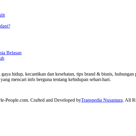
lit
dapi?
sia Belasan
uh
 gaya hidup, kecantikan dan kesehatan, tips brand & bisnis, hubungan p
yang mencari info berguna tentang kehidupan sehari-hari.
yle-People.com. Crafted and Developed by
Transpedia Nusantara
. All R