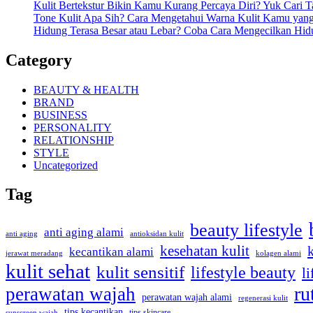
Kulit Bertekstur Bikin Kamu Kurang Percaya Diri? Yuk Cari 
Tone Kulit Apa Sih? Cara Mengetahui Warna Kulit Kamu yang
Hidung Terasa Besar atau Lebar? Coba Cara Mengecilkan Hi
Category
BEAUTY & HEALTH
BRAND
BUSINESS
PERSONALITY
RELATIONSHIP
STYLE
Uncategorized
Tag
beauty lifestyle
anti aging alami
anti aging
antioksidan kulit
kesehatan kulit
kecantikan alami
kolagen alami
jerawat meradang
kulit sehat
kulit sensitif
lifestyle beauty
li
ru
perawatan wajah
perawatan wajah alami
regenerasi kulit
tips kecantikan
tips skincare
sunscreen wajah