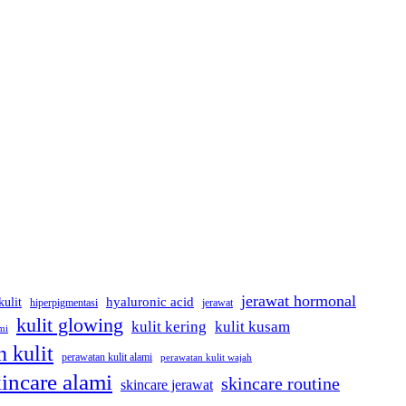
jerawat hormonal
kulit
hyaluronic acid
jerawat
hiperpigmentasi
kulit glowing
kulit kering
kulit kusam
mi
 kulit
perawatan kulit alami
perawatan kulit wajah
incare alami
skincare routine
skincare jerawat