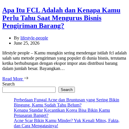
Apa Itu FCL Adalah dan Kenapa Kamu
Perlu Tahu Saat Mengurus Bisnis
Pengiriman Barang?
By
lifestyle-people
June 25, 2026
lifestyle people – Kamu mungkin sering mendengar istilah fcl adalah
salah satu metode pengiriman yang populer di dunia bisnis, terutama
ketika berhubungan dengan ekspor impor atau distribusi barang
dalam jumlah besar. Bayangkan…
Read More
Search
Search
Perbedaan Fungal Acne dan Bruntusan yang Sering Bikin
Bingung, Kamu Sudah Tahu Belum?
Kenapa Standar Kecantikan Korea Bisa Bikin Kamu
Penasaran Banget?
Acne Scar Bikin Kamu Minder? Yuk Kenali Mitos, Fakta,
dan Cara Mengatasinya!