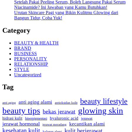
Setelah Pakai Peeling Serum, Boleh Langsung Pakai Serum
Niacinamide? Ini Jawaban yang Kamu Butuhkan!
Urutan Skincare Pagi yang Bikin Kulitmu Glowing dari
Bangun Tidur, Coba Yuk!
Category
BEAUTY & HEALTH
BRAND
BUSINESS
PERSONALITY
RELATIONSHIP
STYLE
Uncategorized
Tag
beauty lifestyle
anti aging alami
anti aging
antioksidan kulit
beauty tips
glowing skin
bekas jerawat
hyaluronic acid
hidrasi kulit
hiperpigmentasi
jerawat
jerawat hormonal
kecantikan alami
jerawat meradang
kesehatan kulit
kulit berjerawat
kolagen alami