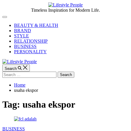
Skip
to
Lifestyle
Timeless Inspiration for Modern Life.
content
People
Off
Canvas
BEAUTY & HEALTH
BRAND
STYLE
RELATIONSHIP
BUSINESS
PERSONALITY
Search
Search
for:
Home
usaha ekspor
Tag:
usaha ekspor
Categories
BUSINESS