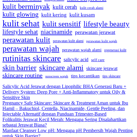
kulit berminyak
kulit cerah
kulit cerah alami
kulit glowing
kulit kering
kulit kusam
kulit sehat
kulit sensitif
lifestyle beauty
lifestyle sehat
niacinamide
perawatan jerawat
perawatan kulit
perawatan kulit alami
perawatan kulit wajah
perawatan wajah
perawatan wajah alami
regenerasi kulit
rutinitas skincare
salicylic acid
self care
skincare alami
skin barrier
skincare jerawat
skincare routine
tips kecantikan
tips skincare
sunscreen wajah
Salicylic Acid Jerawat dengan Lipophilic BHA Generasi Baru +
Delivery System: Deep Pore + Anti-Inflammatory untuk Oily &
Sensitive Skin
Pregnancy Safe Skincare: Skincare & Treatment Aman untuk Ibu
Hamil – Bakuchiol, Centella, Niacinamide, Gentle Peeling, dan
Injectable Alternatif dengan Panduan Trimester-Based
Folikulitis Jerawat Kecil Merah: Mengapa Sering Disalahartikan
sebagai Jerawat Biasa?
Manfaat Cleanser Low pH: Mengapa pH Pembersih Wajah Penting
untuk Skin Barrier?