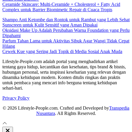
Ceramide Skincare: Multi-Ceramide + Cholesterol + Fatty Acid
Complex untuk Barrier Biomimetic Repair di Cuaca Tropis
Shampo Anti Ketombe dan Rontok untuk Rambut yang Lebih Sehat
Sunscreen untuk Kulit Sensitif yang Aman Dipakai
Oksidasi Make Up Adalah Perubahan Warna Foundation yang Perlu
Dipahami
Parfum Tahan Lama untuk Aktivitas Sibuk Agar Wangi Tidak Cepat
Hilang
Cewek Kue yang Sering Jadi Topik di Media Sosial Anak Muda
Lifestyle-People.com adalah portal yang menghadirkan artikel
tentang gaya hidup, kecantikan dan kesehatan, tips brand & bisnis,
hubungan personal, serta inspirasi keseharian yang relevan dengan
dinamika kehidupan modern. Konten ditulis ringkas dan praktis
untuk pembaca yang mencari info berguna tentang kehidupan
sehari-hari.
Privacy Policy
© 2026 Lifestyle-People.com. Crafted and Developed by
Transpedia
Nusantara
. All Rights Reserved.
Close