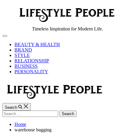
Skip
to
content
Lifestyle
Timeless Inspiration for Modern Life.
People
Off
Canvas
BEAUTY & HEALTH
BRAND
STYLE
RELATIONSHIP
BUSINESS
PERSONALITY
Search
Search
for:
Home
warehouse bagging