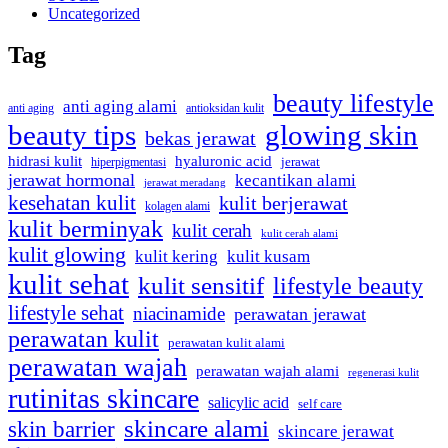
Uncategorized
Tag
beauty lifestyle
anti aging alami
anti aging
antioksidan kulit
beauty tips
glowing skin
bekas jerawat
hidrasi kulit
hyaluronic acid
jerawat
hiperpigmentasi
jerawat hormonal
kecantikan alami
jerawat meradang
kesehatan kulit
kulit berjerawat
kolagen alami
kulit berminyak
kulit cerah
kulit cerah alami
kulit glowing
kulit kering
kulit kusam
kulit sehat
kulit sensitif
lifestyle beauty
lifestyle sehat
niacinamide
perawatan jerawat
perawatan kulit
perawatan kulit alami
perawatan wajah
perawatan wajah alami
regenerasi kulit
rutinitas skincare
salicylic acid
self care
skincare alami
skin barrier
skincare jerawat