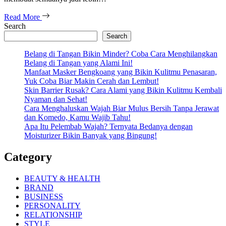
Read More
Search
Search
Belang di Tangan Bikin Minder? Coba Cara Menghilangkan
Belang di Tangan yang Alami Ini!
Manfaat Masker Bengkoang yang Bikin Kulitmu Penasaran,
Yuk Coba Biar Makin Cerah dan Lembut!
Skin Barrier Rusak? Cara Alami yang Bikin Kulitmu Kembali
Nyaman dan Sehat!
Cara Menghaluskan Wajah Biar Mulus Bersih Tanpa Jerawat
dan Komedo, Kamu Wajib Tahu!
Apa Itu Pelembab Wajah? Ternyata Bedanya dengan
Moisturizer Bikin Banyak yang Bingung!
Category
BEAUTY & HEALTH
BRAND
BUSINESS
PERSONALITY
RELATIONSHIP
STYLE