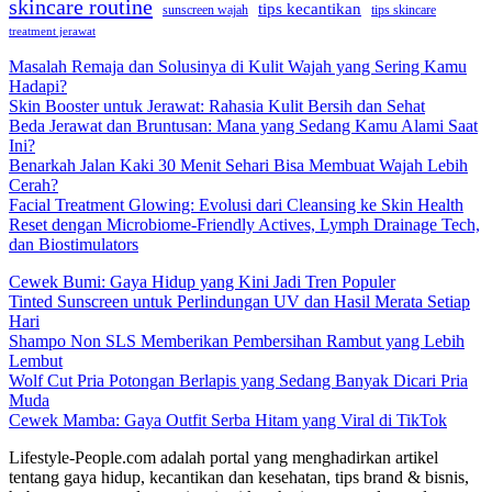
skincare routine
tips kecantikan
sunscreen wajah
tips skincare
treatment jerawat
Masalah Remaja dan Solusinya di Kulit Wajah yang Sering Kamu
Hadapi?
Skin Booster untuk Jerawat: Rahasia Kulit Bersih dan Sehat
Beda Jerawat dan Bruntusan: Mana yang Sedang Kamu Alami Saat
Ini?
Benarkah Jalan Kaki 30 Menit Sehari Bisa Membuat Wajah Lebih
Cerah?
Facial Treatment Glowing: Evolusi dari Cleansing ke Skin Health
Reset dengan Microbiome-Friendly Actives, Lymph Drainage Tech,
dan Biostimulators
Cewek Bumi: Gaya Hidup yang Kini Jadi Tren Populer
Tinted Sunscreen untuk Perlindungan UV dan Hasil Merata Setiap
Hari
Shampo Non SLS Memberikan Pembersihan Rambut yang Lebih
Lembut
Wolf Cut Pria Potongan Berlapis yang Sedang Banyak Dicari Pria
Muda
Cewek Mamba: Gaya Outfit Serba Hitam yang Viral di TikTok
Lifestyle-People.com adalah portal yang menghadirkan artikel
tentang gaya hidup, kecantikan dan kesehatan, tips brand & bisnis,