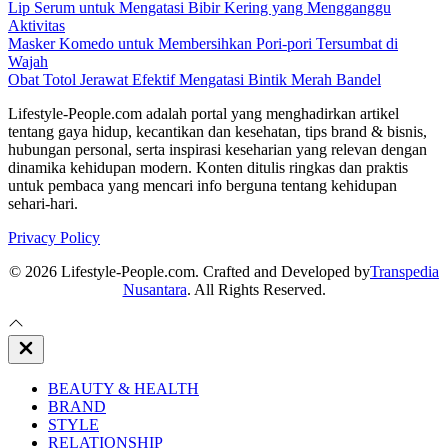
Lip Serum untuk Mengatasi Bibir Kering yang Mengganggu
Aktivitas
Masker Komedo untuk Membersihkan Pori-pori Tersumbat di
Wajah
Obat Totol Jerawat Efektif Mengatasi Bintik Merah Bandel
Lifestyle-People.com adalah portal yang menghadirkan artikel
tentang gaya hidup, kecantikan dan kesehatan, tips brand & bisnis,
hubungan personal, serta inspirasi keseharian yang relevan dengan
dinamika kehidupan modern. Konten ditulis ringkas dan praktis
untuk pembaca yang mencari info berguna tentang kehidupan
sehari-hari.
Privacy Policy
© 2026 Lifestyle-People.com. Crafted and Developed by
Transpedia
Nusantara
. All Rights Reserved.
Close
Off
Canvas
BEAUTY & HEALTH
BRAND
STYLE
RELATIONSHIP