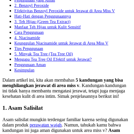
Penggunaan yang Aman
2. Benzoyl Peroxide
Efektivitas Benzoyl Peroxide untuk Jerawat di Area Miss V
Hati-Hati dengan Penggunaannya
3. Teh Hijau (Green Tea Extract)
Manfaat Teh Hijau untuk Kulit Sensitif
Cara Penggunaan
4. Niacinamide
Keunggulan Niacinamide untuk Jerawat di Area Miss V
Tips Penggunaan
5. Minyak Tea Tree (Tea Tree Oil)
Mengapa Tea Tree Oil Efektif untuk Jerawat?
Penggunaan Aman
Kesimpulan
Dalam artikel ini, kita akan membahas
5 kandungan yang bisa
menghilangkan jerawat di area miss v
. Kandungan-kandungan
ini tidak hanya membantu mengatasi jerawat, tetapi juga menjaga
kesehatan kulit di area intim. Simak penjelasannya berikut ini!
1. Asam Salisilat
Asam salisilat mungkin terdengar familiar karena sering digunakan
dalam produk
perawatan wajah
. Namun, tahukah kamu bahwa
kandungan ini juga aman digunakan untuk area miss v?
Asam