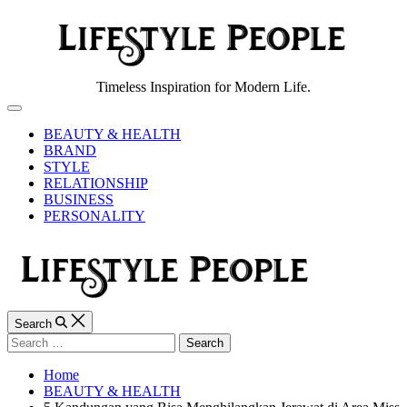
Skip
to
content
Lifestyle
Timeless Inspiration for Modern Life.
People
Off
Canvas
BEAUTY & HEALTH
BRAND
STYLE
RELATIONSHIP
BUSINESS
PERSONALITY
Search
Search
for:
Home
BEAUTY & HEALTH