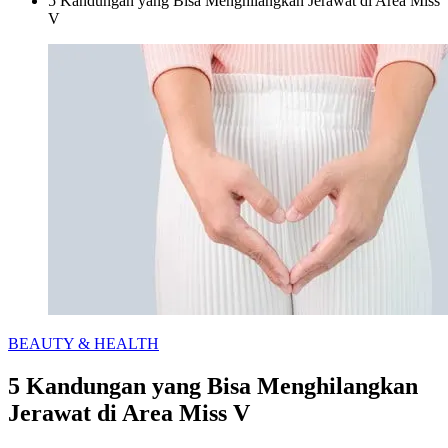
5 Kandungan yang Bisa Menghilangkan Jerawat di Area Miss
V
Categories
BEAUTY & HEALTH
5 Kandungan yang Bisa Menghilangkan
Jerawat di Area Miss V