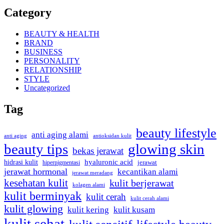
Category
BEAUTY & HEALTH
BRAND
BUSINESS
PERSONALITY
RELATIONSHIP
STYLE
Uncategorized
Tag
beauty lifestyle
anti aging alami
anti aging
antioksidan kulit
beauty tips
glowing skin
bekas jerawat
hidrasi kulit
hyaluronic acid
hiperpigmentasi
jerawat
jerawat hormonal
kecantikan alami
jerawat meradang
kesehatan kulit
kulit berjerawat
kolagen alami
kulit berminyak
kulit cerah
kulit cerah alami
kulit glowing
kulit kering
kulit kusam
kulit sehat