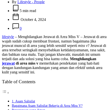
By
Lifestyle - People
Estimated
read
5 min read
time
October 4, 2024
0
lifestyle
– Menghilangkan Jerawat di Area Miss V – Jerawat di area
wajah sudah cukup membuat frustasi, namun bagaimana jika
jerawat muncul di area yang lebih sensitif seperti
miss v
? Jerawat di
area tersebut seringkali menyebabkan ketidaknyamanan, rasa sakit,
dan bahkan rasa malu. Tapi jangan khawatir, masalah ini umum
terjadi dan ada solusi yang bisa kamu coba.
Menghilangkan
jerawat
di area miss v
memerlukan pendekatan yang hati-hati
dengan kandungan-kandungan yang aman dan efektif untuk area
kulit yang sensitif ini.
Table of Contents
1. Asam Salisilat
Bagaimana Asam Salisilat Bekerja di Area Miss V?