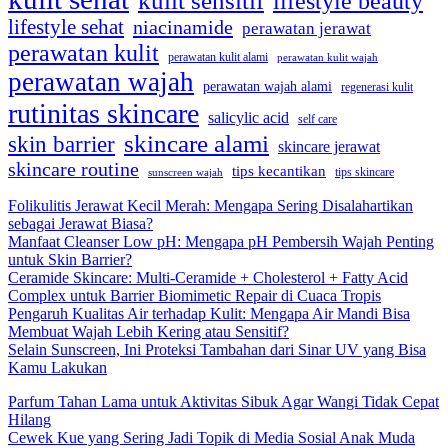
kulit sensitif
lifestyle beauty
lifestyle sehat
niacinamide
perawatan jerawat
perawatan kulit
perawatan kulit alami
perawatan kulit wajah
perawatan wajah
perawatan wajah alami
regenerasi kulit
rutinitas skincare
salicylic acid
self care
skincare alami
skin barrier
skincare jerawat
skincare routine
tips kecantikan
tips skincare
sunscreen wajah
Folikulitis Jerawat Kecil Merah: Mengapa Sering Disalahartikan
sebagai Jerawat Biasa?
Manfaat Cleanser Low pH: Mengapa pH Pembersih Wajah Penting
untuk Skin Barrier?
Ceramide Skincare: Multi-Ceramide + Cholesterol + Fatty Acid
Complex untuk Barrier Biomimetic Repair di Cuaca Tropis
Pengaruh Kualitas Air terhadap Kulit: Mengapa Air Mandi Bisa
Membuat Wajah Lebih Kering atau Sensitif?
Selain Sunscreen, Ini Proteksi Tambahan dari Sinar UV yang Bisa
Kamu Lakukan
Parfum Tahan Lama untuk Aktivitas Sibuk Agar Wangi Tidak Cepat
Hilang
Cewek Kue yang Sering Jadi Topik di Media Sosial Anak Muda