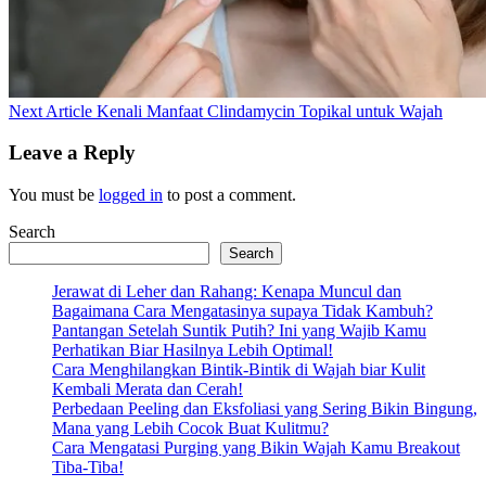
Next
Next Article
Kenali Manfaat Clindamycin Topikal untuk Wajah
Post:
Leave a Reply
You must be
logged in
to post a comment.
Search
Search
Jerawat di Leher dan Rahang: Kenapa Muncul dan
Bagaimana Cara Mengatasinya supaya Tidak Kambuh?
Pantangan Setelah Suntik Putih? Ini yang Wajib Kamu
Perhatikan Biar Hasilnya Lebih Optimal!
Cara Menghilangkan Bintik-Bintik di Wajah biar Kulit
Kembali Merata dan Cerah!
Perbedaan Peeling dan Eksfoliasi yang Sering Bikin Bingung,
Mana yang Lebih Cocok Buat Kulitmu?
Cara Mengatasi Purging yang Bikin Wajah Kamu Breakout
Tiba-Tiba!