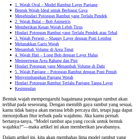
1. Wajah Oval – Model Rambut Layer Panjang
Bentuk Wajah Ideal untuk Berbagai Gaya
Menghindari Potongan Rambut yang Terlalu Pendek
2. Wajah Bulat – Bob Asimetris
Memberikan Kesan Wajah Lebih Tirus
Hindari Potongan Rambut yang Terlalu Pendek atau Tebal
3. Wajah Persegi – Shaggy Layer dengan Poni Lembut
Melunakkan Garis Wajah
Menambah Volume di Area Tepat
4. Wajah Hati – Long Bob dengan Layer Halus
Mempertegas Area Rahang dan Pipi
Hindari Potongan yang Menambah Volume di Dahi
5. Wajah Panjang – Potongan Rambut dengan Poni Penuh
Menyeimbangkan Panjang Wajah
Hindari Potongan Rambut Terlalu Panjang Tanpa Layer
Kesimpulan
Bentuk wajah mempengaruhi bagaimana potongan rambut akan
terlihat pada seseorang. Dengan memilih gaya rambut yang sesuai,
kamu tidak hanya akan merasa lebih percaya diri, tetapi juga dapat
menonjolkan fitur terbaik pada wajahmu. Jika kamu pernah
bertanya-tanya, “Model rambut apa yang cocok untuk bentuk
wajahku?”—maka artikel ini akan memberikan jawabannya.
Dalam artikel ini, kita akan membahas lima model rambut yang