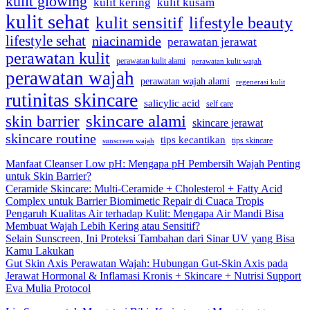
kulit glowing
kulit kering
kulit kusam
kulit sehat
kulit sensitif
lifestyle beauty
lifestyle sehat
niacinamide
perawatan jerawat
perawatan kulit
perawatan kulit alami
perawatan kulit wajah
perawatan wajah
perawatan wajah alami
regenerasi kulit
rutinitas skincare
salicylic acid
self care
skincare alami
skin barrier
skincare jerawat
skincare routine
tips kecantikan
tips skincare
sunscreen wajah
Manfaat Cleanser Low pH: Mengapa pH Pembersih Wajah Penting
untuk Skin Barrier?
Ceramide Skincare: Multi-Ceramide + Cholesterol + Fatty Acid
Complex untuk Barrier Biomimetic Repair di Cuaca Tropis
Pengaruh Kualitas Air terhadap Kulit: Mengapa Air Mandi Bisa
Membuat Wajah Lebih Kering atau Sensitif?
Selain Sunscreen, Ini Proteksi Tambahan dari Sinar UV yang Bisa
Kamu Lakukan
Gut Skin Axis Perawatan Wajah: Hubungan Gut-Skin Axis pada
Jerawat Hormonal & Inflamasi Kronis + Skincare + Nutrisi Support
Eva Mulia Protocol