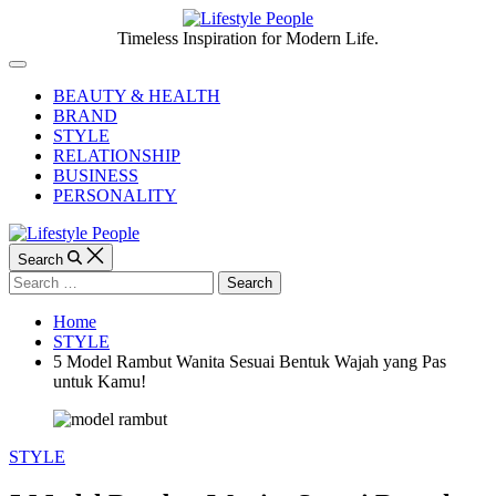
Skip
to
Lifestyle
Timeless Inspiration for Modern Life.
content
People
Off
Canvas
BEAUTY & HEALTH
BRAND
STYLE
RELATIONSHIP
BUSINESS
PERSONALITY
Search
Search
for:
Home
STYLE
5 Model Rambut Wanita Sesuai Bentuk Wajah yang Pas
untuk Kamu!
Categories
STYLE