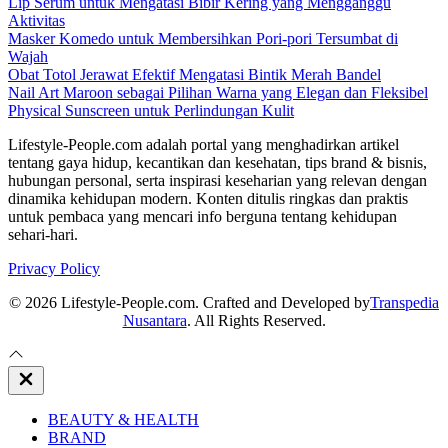
Lip Serum untuk Mengatasi Bibir Kering yang Mengganggu
Aktivitas
Masker Komedo untuk Membersihkan Pori-pori Tersumbat di
Wajah
Obat Totol Jerawat Efektif Mengatasi Bintik Merah Bandel
Nail Art Maroon sebagai Pilihan Warna yang Elegan dan Fleksibel
Physical Sunscreen untuk Perlindungan Kulit
Lifestyle-People.com adalah portal yang menghadirkan artikel
tentang gaya hidup, kecantikan dan kesehatan, tips brand & bisnis,
hubungan personal, serta inspirasi keseharian yang relevan dengan
dinamika kehidupan modern. Konten ditulis ringkas dan praktis
untuk pembaca yang mencari info berguna tentang kehidupan
sehari-hari.
Privacy Policy
© 2026 Lifestyle-People.com. Crafted and Developed by
Transpedia
Nusantara
. All Rights Reserved.
Close
Off
Canvas
BEAUTY & HEALTH
BRAND