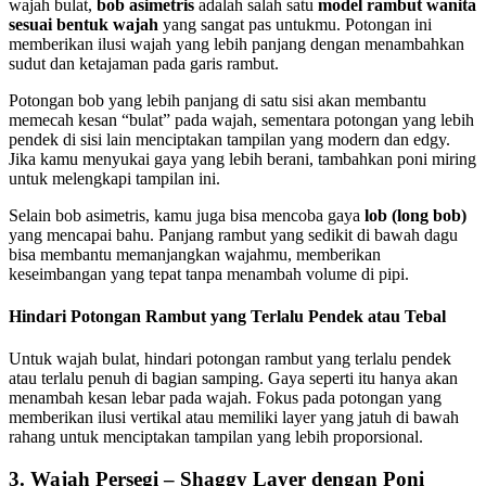
wajah bulat,
bob asimetris
adalah salah satu
model rambut wanita
sesuai bentuk wajah
yang sangat pas untukmu. Potongan ini
memberikan ilusi wajah yang lebih panjang dengan menambahkan
sudut dan ketajaman pada garis rambut.
Potongan bob yang lebih panjang di satu sisi akan membantu
memecah kesan “bulat” pada wajah, sementara potongan yang lebih
pendek di sisi lain menciptakan tampilan yang modern dan edgy.
Jika kamu menyukai gaya yang lebih berani, tambahkan poni miring
untuk melengkapi tampilan ini.
Selain bob asimetris, kamu juga bisa mencoba gaya
lob (long bob)
yang mencapai bahu. Panjang rambut yang sedikit di bawah dagu
bisa membantu memanjangkan wajahmu, memberikan
keseimbangan yang tepat tanpa menambah volume di pipi.
Hindari Potongan Rambut yang Terlalu Pendek atau Tebal
Untuk wajah bulat, hindari potongan rambut yang terlalu pendek
atau terlalu penuh di bagian samping. Gaya seperti itu hanya akan
menambah kesan lebar pada wajah. Fokus pada potongan yang
memberikan ilusi vertikal atau memiliki layer yang jatuh di bawah
rahang untuk menciptakan tampilan yang lebih proporsional.
3. Wajah Persegi – Shaggy Layer dengan Poni