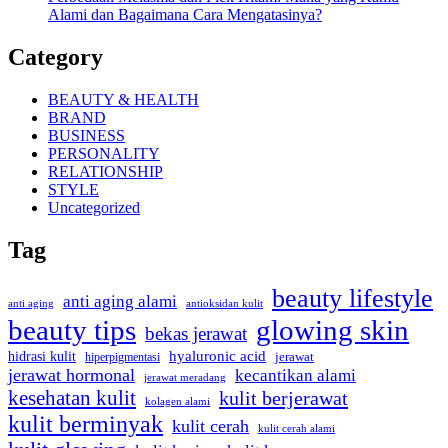
Alami dan Bagaimana Cara Mengatasinya?
Category
BEAUTY & HEALTH
BRAND
BUSINESS
PERSONALITY
RELATIONSHIP
STYLE
Uncategorized
Tag
beauty lifestyle
anti aging alami
anti aging
antioksidan kulit
beauty tips
glowing skin
bekas jerawat
hidrasi kulit
hyaluronic acid
hiperpigmentasi
jerawat
jerawat hormonal
kecantikan alami
jerawat meradang
kesehatan kulit
kulit berjerawat
kolagen alami
kulit berminyak
kulit cerah
kulit cerah alami