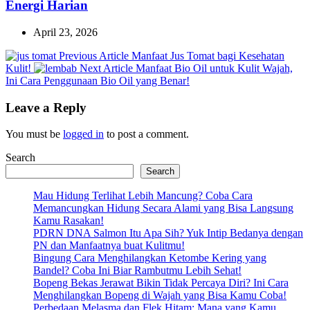
Energi Harian
April 23, 2026
Previous
Previous Article
Manfaat Jus Tomat bagi Kesehatan
Post:
Next
Kulit!
Next Article
Manfaat Bio Oil untuk Kulit Wajah,
Post:
Ini Cara Penggunaan Bio Oil yang Benar!
Leave a Reply
You must be
logged in
to post a comment.
Search
Search
Mau Hidung Terlihat Lebih Mancung? Coba Cara
Memancungkan Hidung Secara Alami yang Bisa Langsung
Kamu Rasakan!
PDRN DNA Salmon Itu Apa Sih? Yuk Intip Bedanya dengan
PN dan Manfaatnya buat Kulitmu!
Bingung Cara Menghilangkan Ketombe Kering yang
Bandel? Coba Ini Biar Rambutmu Lebih Sehat!
Bopeng Bekas Jerawat Bikin Tidak Percaya Diri? Ini Cara
Menghilangkan Bopeng di Wajah yang Bisa Kamu Coba!
Perbedaan Melasma dan Flek Hitam: Mana yang Kamu