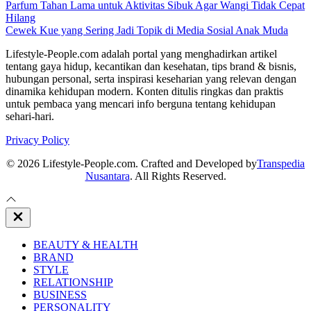
Parfum Tahan Lama untuk Aktivitas Sibuk Agar Wangi Tidak Cepat
Hilang
Cewek Kue yang Sering Jadi Topik di Media Sosial Anak Muda
Lifestyle-People.com adalah portal yang menghadirkan artikel
tentang gaya hidup, kecantikan dan kesehatan, tips brand & bisnis,
hubungan personal, serta inspirasi keseharian yang relevan dengan
dinamika kehidupan modern. Konten ditulis ringkas dan praktis
untuk pembaca yang mencari info berguna tentang kehidupan
sehari-hari.
Privacy Policy
© 2026 Lifestyle-People.com. Crafted and Developed by
Transpedia
Nusantara
. All Rights Reserved.
Close
Off
Canvas
BEAUTY & HEALTH
BRAND
STYLE
RELATIONSHIP
BUSINESS
PERSONALITY