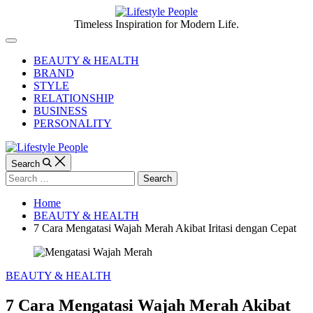
Skip
to
Lifestyle
Timeless Inspiration for Modern Life.
content
People
Off
Canvas
BEAUTY & HEALTH
BRAND
STYLE
RELATIONSHIP
BUSINESS
PERSONALITY
Search
Search
for:
Home
BEAUTY & HEALTH
7 Cara Mengatasi Wajah Merah Akibat Iritasi dengan Cepat
Categories
BEAUTY & HEALTH
7 Cara Mengatasi Wajah Merah Akibat