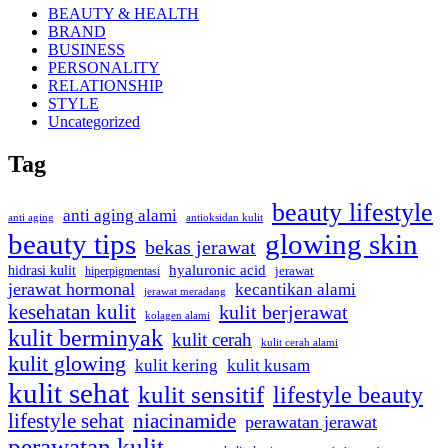
BEAUTY & HEALTH
BRAND
BUSINESS
PERSONALITY
RELATIONSHIP
STYLE
Uncategorized
Tag
beauty lifestyle
anti aging alami
anti aging
antioksidan kulit
beauty tips
glowing skin
bekas jerawat
hyaluronic acid
hidrasi kulit
hiperpigmentasi
jerawat
jerawat hormonal
kecantikan alami
jerawat meradang
kesehatan kulit
kulit berjerawat
kolagen alami
kulit berminyak
kulit cerah
kulit cerah alami
kulit glowing
kulit kering
kulit kusam
kulit sehat
kulit sensitif
lifestyle beauty
lifestyle sehat
niacinamide
perawatan jerawat
perawatan kulit