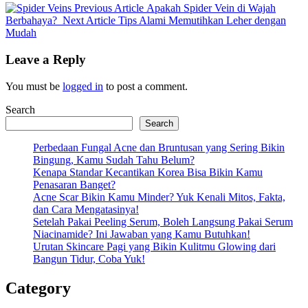
Previous
Previous Article
Apakah Spider Vein di Wajah
Next
Post:
Berbahaya?
Next Article
Tips Alami Memutihkan Leher dengan
Post:
Mudah
Leave a Reply
You must be
logged in
to post a comment.
Search
Search
Perbedaan Fungal Acne dan Bruntusan yang Sering Bikin
Bingung, Kamu Sudah Tahu Belum?
Kenapa Standar Kecantikan Korea Bisa Bikin Kamu
Penasaran Banget?
Acne Scar Bikin Kamu Minder? Yuk Kenali Mitos, Fakta,
dan Cara Mengatasinya!
Setelah Pakai Peeling Serum, Boleh Langsung Pakai Serum
Niacinamide? Ini Jawaban yang Kamu Butuhkan!
Urutan Skincare Pagi yang Bikin Kulitmu Glowing dari
Bangun Tidur, Coba Yuk!
Category