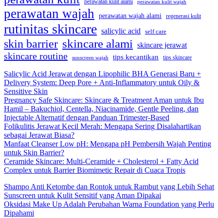
perawatan kulit alami
perawatan kulit wajah
perawatan wajah
perawatan wajah alami
regenerasi kulit
rutinitas skincare
salicylic acid
self care
skincare alami
skin barrier
skincare jerawat
skincare routine
tips kecantikan
tips skincare
sunscreen wajah
Salicylic Acid Jerawat dengan Lipophilic BHA Generasi Baru +
Delivery System: Deep Pore + Anti-Inflammatory untuk Oily &
Sensitive Skin
Pregnancy Safe Skincare: Skincare & Treatment Aman untuk Ibu
Hamil – Bakuchiol, Centella, Niacinamide, Gentle Peeling, dan
Injectable Alternatif dengan Panduan Trimester-Based
Folikulitis Jerawat Kecil Merah: Mengapa Sering Disalahartikan
sebagai Jerawat Biasa?
Manfaat Cleanser Low pH: Mengapa pH Pembersih Wajah Penting
untuk Skin Barrier?
Ceramide Skincare: Multi-Ceramide + Cholesterol + Fatty Acid
Complex untuk Barrier Biomimetic Repair di Cuaca Tropis
Shampo Anti Ketombe dan Rontok untuk Rambut yang Lebih Sehat
Sunscreen untuk Kulit Sensitif yang Aman Dipakai
Oksidasi Make Up Adalah Perubahan Warna Foundation yang Perlu
Dipahami