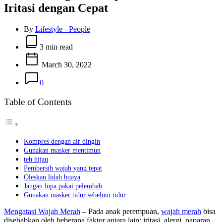
Iritasi dengan Cepat
By
Lifestyle - People
Estimated
read
3 min read
time
March 30, 2022
0
Table of Contents
Kompres dengan air dingin
Gunakan masker mentimun
teh hijau
Pembersih wajah yang tepat
Oleskan lidah buaya
Jangan lupa pakai pelembab
Gunakan masker tidur sebelum tidur
Mengatasi Wajah Merah
– Pada anak perempuan,
wajah merah
bisa
disebabkan oleh beberapa faktor antara lain: iritasi, alergi, paparan