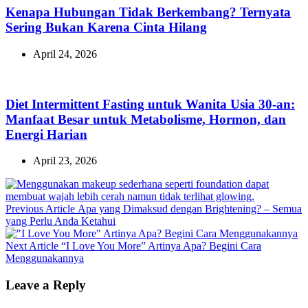
Kenapa Hubungan Tidak Berkembang? Ternyata
Sering Bukan Karena Cinta Hilang
April 24, 2026
Diet Intermittent Fasting untuk Wanita Usia 30-an:
Manfaat Besar untuk Metabolisme, Hormon, dan
Energi Harian
April 23, 2026
Previous
Previous Article
Apa yang Dimaksud dengan Brightening? – Semua
Post:
yang Perlu Anda Ketahui
Next
Next Article
“I Love You More” Artinya Apa? Begini Cara
Post:
Menggunakannya
Leave a Reply