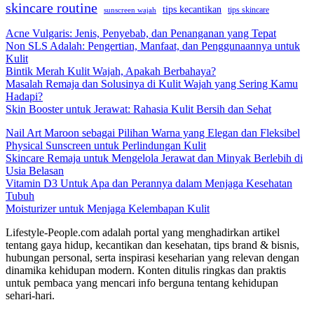
skincare routine
tips kecantikan
tips skincare
sunscreen wajah
Acne Vulgaris: Jenis, Penyebab, dan Penanganan yang Tepat
Non SLS Adalah: Pengertian, Manfaat, dan Penggunaannya untuk
Kulit
Bintik Merah Kulit Wajah, Apakah Berbahaya?
Masalah Remaja dan Solusinya di Kulit Wajah yang Sering Kamu
Hadapi?
Skin Booster untuk Jerawat: Rahasia Kulit Bersih dan Sehat
Nail Art Maroon sebagai Pilihan Warna yang Elegan dan Fleksibel
Physical Sunscreen untuk Perlindungan Kulit
Skincare Remaja untuk Mengelola Jerawat dan Minyak Berlebih di
Usia Belasan
Vitamin D3 Untuk Apa dan Perannya dalam Menjaga Kesehatan
Tubuh
Moisturizer untuk Menjaga Kelembapan Kulit
Lifestyle-People.com adalah portal yang menghadirkan artikel
tentang gaya hidup, kecantikan dan kesehatan, tips brand & bisnis,
hubungan personal, serta inspirasi keseharian yang relevan dengan
dinamika kehidupan modern. Konten ditulis ringkas dan praktis
untuk pembaca yang mencari info berguna tentang kehidupan
sehari-hari.