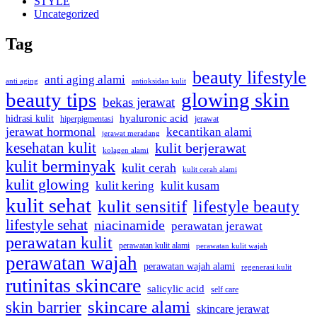
STYLE
Uncategorized
Tag
beauty lifestyle
anti aging alami
anti aging
antioksidan kulit
beauty tips
glowing skin
bekas jerawat
hidrasi kulit
hyaluronic acid
jerawat
hiperpigmentasi
jerawat hormonal
kecantikan alami
jerawat meradang
kesehatan kulit
kulit berjerawat
kolagen alami
kulit berminyak
kulit cerah
kulit cerah alami
kulit glowing
kulit kering
kulit kusam
kulit sehat
kulit sensitif
lifestyle beauty
lifestyle sehat
niacinamide
perawatan jerawat
perawatan kulit
perawatan kulit alami
perawatan kulit wajah
perawatan wajah
perawatan wajah alami
regenerasi kulit
rutinitas skincare
salicylic acid
self care
skincare alami
skin barrier
skincare jerawat