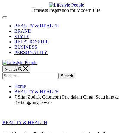
Skip
to
Lifestyle
Timeless Inspiration for Modern Life.
content
People
Off
Canvas
BEAUTY & HEALTH
BRAND
STYLE
RELATIONSHIP
BUSINESS
PERSONALITY
Search
Search
for:
Home
BEAUTY & HEALTH
7 Sifat Zodiak Capricorn Pria dalam Cinta: Setia hingga
Bertanggung Jawab
Categories
BEAUTY & HEALTH