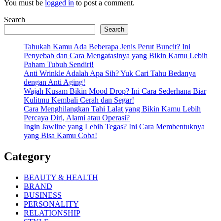
You must be
logged in
to post a comment.
Search
Search
Tahukah Kamu Ada Beberapa Jenis Perut Buncit? Ini
Penyebab dan Cara Mengatasinya yang Bikin Kamu Lebih
Paham Tubuh Sendiri!
Anti Wrinkle Adalah Apa Sih? Yuk Cari Tahu Bedanya
dengan Anti Aging!
Wajah Kusam Bikin Mood Drop? Ini Cara Sederhana Biar
Kulitmu Kembali Cerah dan Segar!
Cara Menghilangkan Tahi Lalat yang Bikin Kamu Lebih
Percaya Diri, Alami atau Operasi?
Ingin Jawline yang Lebih Tegas? Ini Cara Membentuknya
yang Bisa Kamu Coba!
Category
BEAUTY & HEALTH
BRAND
BUSINESS
PERSONALITY
RELATIONSHIP