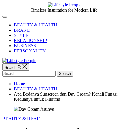
Skip
to
Lifestyle
Timeless Inspiration for Modern Life.
content
People
Off
Canvas
BEAUTY & HEALTH
BRAND
STYLE
RELATIONSHIP
BUSINESS
PERSONALITY
Search
Search
for:
Home
BEAUTY & HEALTH
Apa Bedanya Sunscreen dan Day Cream? Kenali Fungsi
Keduanya untuk Kulitmu
Categories
BEAUTY & HEALTH