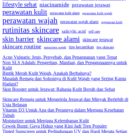
lifestyle sehat
niacinamide
perawatan jerawat
perawatan kulit
perawatan kulit alami
perawatan kulit wajah
perawatan wajah
perawatan wajah alami
regenerasi kulit
rutinitas skincare
salicylic acid
self care
skincare alami
skin barrier
skincare jerawat
skincare routine
tips kecantikan
tips skincare
sunscreen wajah
Acne Vulgaris: Jenis, Penyebab, dan Penanganan yang Tepat
Non SLS Adalah: Pengertian, Manfaat, dan Penggunaannya untuk
Kulit
Bintik Merah Kulit Wajah, Apakah Berbahaya?
Masalah Remaja dan Solusinya di Kulit Wajah yang Sering Kamu
Hadapi?
Skin Booster untuk Jerawat: Rahasia Kulit Bersih dan Sehat
Skincare Remaja untuk Mengelola Jerawat dan Minyak Berlebih di
Usia Belasan
Vitamin D3 Untuk Apa dan Perannya dalam Menjaga Kesehatan
Tubuh
Moisturizer untuk Menjaga Kelembapan Kulit
Cewek Bumi: Gaya Hidup yang Kini Jadi Tren Populer
Tinted Sunscreen untuk Perlindungan UV dan Hasil Merata Setiap