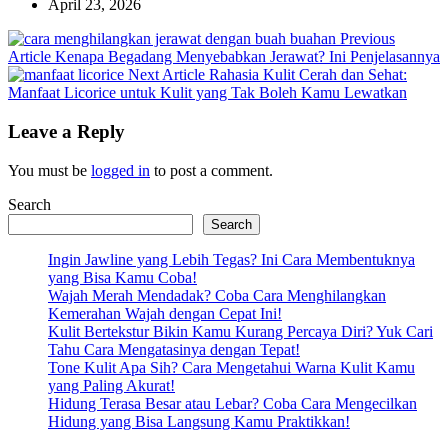
April 23, 2026
Previous
Previous
Article
Kenapa Begadang Menyebabkan Jerawat? Ini Penjelasannya
Post:
Next
Next Article
Rahasia Kulit Cerah dan Sehat:
Post:
Manfaat Licorice untuk Kulit yang Tak Boleh Kamu Lewatkan
Leave a Reply
You must be
logged in
to post a comment.
Search
Search
Ingin Jawline yang Lebih Tegas? Ini Cara Membentuknya
yang Bisa Kamu Coba!
Wajah Merah Mendadak? Coba Cara Menghilangkan
Kemerahan Wajah dengan Cepat Ini!
Kulit Bertekstur Bikin Kamu Kurang Percaya Diri? Yuk Cari
Tahu Cara Mengatasinya dengan Tepat!
Tone Kulit Apa Sih? Cara Mengetahui Warna Kulit Kamu
yang Paling Akurat!
Hidung Terasa Besar atau Lebar? Coba Cara Mengecilkan
Hidung yang Bisa Langsung Kamu Praktikkan!