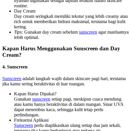
nyaman digunakan sebagai lapisan terakhir dalam skincare
routine.
Day Cream
Day cream seringkali memiliki tekstur yang lebih creamy atau
rich untuk memberikan hidrasi maksimal, terutama bagi kulit
kering.
Tips:
Gunakan day cream sebelum
sunscreen
agar manfaatnya
lebih optimal.
Kapan Harus Menggunakan Sunscreen dan Day
Cream?
4. Sunscreen
Sunscreen
adalah langkah wajib dalam skincare pagi hari, terutama
jika kamu sering beraktivitas di luar ruangan.
Kapan Harus Dipakai?
Gunakan
sunscreen
setiap pagi, meskipun cuaca mendung
atau kamu hanya beraktivitas di dalam ruangan. Sinar UVA
dapat menembus kaca, sehingga kulit tetap perlu
perlindungan.
Frekuensi Aplikasi
Sunscreen
perlu diaplikasikan ulang setiap dua jam sekali,
terutama jika kamu berkeringat atau terkena air.