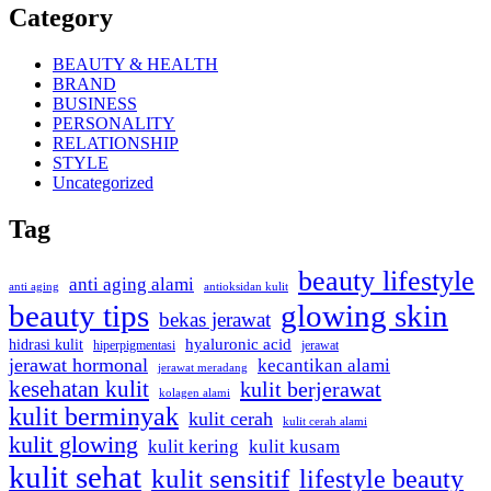
Category
BEAUTY & HEALTH
BRAND
BUSINESS
PERSONALITY
RELATIONSHIP
STYLE
Uncategorized
Tag
beauty lifestyle
anti aging alami
anti aging
antioksidan kulit
beauty tips
glowing skin
bekas jerawat
hidrasi kulit
hyaluronic acid
jerawat
hiperpigmentasi
jerawat hormonal
kecantikan alami
jerawat meradang
kesehatan kulit
kulit berjerawat
kolagen alami
kulit berminyak
kulit cerah
kulit cerah alami
kulit glowing
kulit kering
kulit kusam
kulit sehat
kulit sensitif
lifestyle beauty