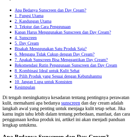
Apa Bedanya Sunscreen dan Day Cream?
1. Fungsi Utama
2. Kandungan Utama
3. Tekstur dan Cara Penggunaan
Kapan Harus Menggunakan Sunscreen dan Day Cream?
4. Sunscreen
5. Day Cream
Bisakah Menggunakan Satu Produk Saja?
6. Mengapa Tidak Cukup dengan Day Cream?
7. Apakah Sunscreen Bisa Menggantikan Day Cream?
Rekomendasi Rutin Penggunaan Sunscreen dan Day Cream
8. Kombinasi Ideal untuk Kulit Sehat
9. Pilih Produk yang Sesuai dengan Kebutuhanmu
10. Jangan Lupa untuk Konsisten
Kesimpulan
Di tengah meningkatnya kesadaran tentang pentingnya perawatan
kulit, memahami apa bedanya
sunscreen
dan day cream adalah
langkah awal yang penting untuk menjaga kulit tetap sehat. Jika
kamu ingin tahu lebih dalam tentang perbedaan, manfaat, dan cara
penggunaan kedua produk ini, artikel ini akan menjadi panduan
lengkap untukmu.
Apa Bedanya Sunscreen dan Day Cream?