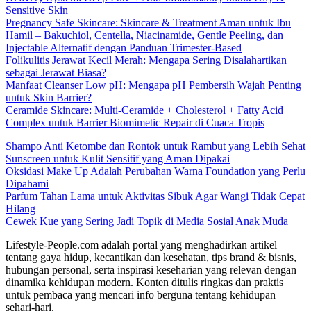
Sensitive Skin
Pregnancy Safe Skincare: Skincare & Treatment Aman untuk Ibu
Hamil – Bakuchiol, Centella, Niacinamide, Gentle Peeling, dan
Injectable Alternatif dengan Panduan Trimester-Based
Folikulitis Jerawat Kecil Merah: Mengapa Sering Disalahartikan
sebagai Jerawat Biasa?
Manfaat Cleanser Low pH: Mengapa pH Pembersih Wajah Penting
untuk Skin Barrier?
Ceramide Skincare: Multi-Ceramide + Cholesterol + Fatty Acid
Complex untuk Barrier Biomimetic Repair di Cuaca Tropis
Shampo Anti Ketombe dan Rontok untuk Rambut yang Lebih Sehat
Sunscreen untuk Kulit Sensitif yang Aman Dipakai
Oksidasi Make Up Adalah Perubahan Warna Foundation yang Perlu
Dipahami
Parfum Tahan Lama untuk Aktivitas Sibuk Agar Wangi Tidak Cepat
Hilang
Cewek Kue yang Sering Jadi Topik di Media Sosial Anak Muda
Lifestyle-People.com adalah portal yang menghadirkan artikel
tentang gaya hidup, kecantikan dan kesehatan, tips brand & bisnis,
hubungan personal, serta inspirasi keseharian yang relevan dengan
dinamika kehidupan modern. Konten ditulis ringkas dan praktis
untuk pembaca yang mencari info berguna tentang kehidupan
sehari-hari.