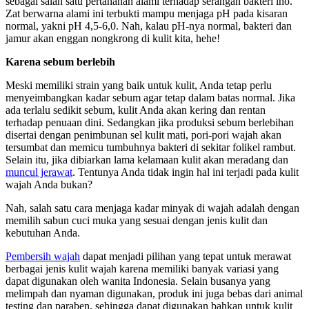
sebagai salah satu pertahanan alami terhadap serangan bakteri lho.
Zat berwarna alami ini terbukti mampu menjaga pH pada kisaran
normal, yakni pH 4,5-6,0. Nah, kalau pH-nya normal, bakteri dan
jamur akan enggan nongkrong di kulit kita, hehe!
Karena sebum berlebih
Meski memiliki strain yang baik untuk kulit, Anda tetap perlu
menyeimbangkan kadar sebum agar tetap dalam batas normal. Jika
ada terlalu sedikit sebum, kulit Anda akan kering dan rentan
terhadap penuaan dini. Sedangkan jika produksi sebum berlebihan
disertai dengan penimbunan sel kulit mati, pori-pori wajah akan
tersumbat dan memicu tumbuhnya bakteri di sekitar folikel rambut.
Selain itu, jika dibiarkan lama kelamaan kulit akan meradang dan
muncul jerawat
. Tentunya Anda tidak ingin hal ini terjadi pada kulit
wajah Anda bukan?
Nah, salah satu cara menjaga kadar minyak di wajah adalah dengan
memilih sabun cuci muka yang sesuai dengan jenis kulit dan
kebutuhan Anda.
Pembersih wajah
dapat menjadi pilihan yang tepat untuk merawat
berbagai jenis kulit wajah karena memiliki banyak variasi yang
dapat digunakan oleh wanita Indonesia. Selain busanya yang
melimpah dan nyaman digunakan, produk ini juga bebas dari animal
testing dan paraben, sehingga dapat digunakan bahkan untuk kulit