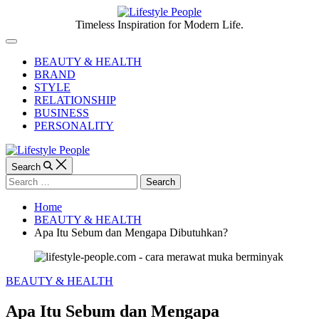
Skip
to
Lifestyle
Timeless Inspiration for Modern Life.
content
People
Off
Canvas
BEAUTY & HEALTH
BRAND
STYLE
RELATIONSHIP
BUSINESS
PERSONALITY
Search
Search
for:
Home
BEAUTY & HEALTH
Apa Itu Sebum dan Mengapa Dibutuhkan?
Categories
BEAUTY & HEALTH
Apa Itu Sebum dan Mengapa