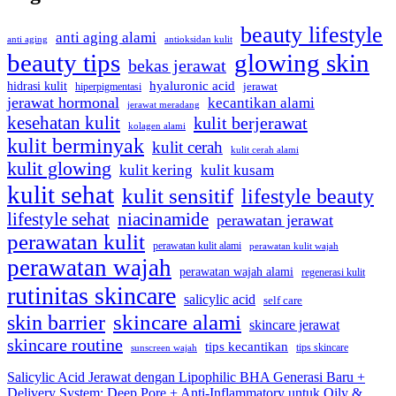
beauty lifestyle
anti aging alami
anti aging
antioksidan kulit
beauty tips
glowing skin
bekas jerawat
hyaluronic acid
hidrasi kulit
hiperpigmentasi
jerawat
jerawat hormonal
kecantikan alami
jerawat meradang
kesehatan kulit
kulit berjerawat
kolagen alami
kulit berminyak
kulit cerah
kulit cerah alami
kulit glowing
kulit kering
kulit kusam
kulit sehat
kulit sensitif
lifestyle beauty
lifestyle sehat
niacinamide
perawatan jerawat
perawatan kulit
perawatan kulit alami
perawatan kulit wajah
perawatan wajah
perawatan wajah alami
regenerasi kulit
rutinitas skincare
salicylic acid
self care
skincare alami
skin barrier
skincare jerawat
skincare routine
tips kecantikan
tips skincare
sunscreen wajah
Salicylic Acid Jerawat dengan Lipophilic BHA Generasi Baru +
Delivery System: Deep Pore + Anti-Inflammatory untuk Oily &