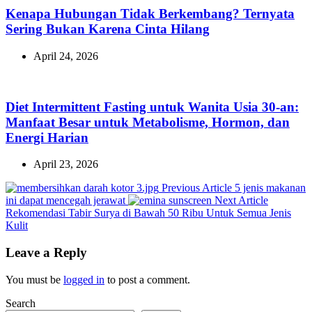
Kenapa Hubungan Tidak Berkembang? Ternyata
Sering Bukan Karena Cinta Hilang
April 24, 2026
Diet Intermittent Fasting untuk Wanita Usia 30-an:
Manfaat Besar untuk Metabolisme, Hormon, dan
Energi Harian
April 23, 2026
Previous
Previous Article
5 jenis makanan
Post:
Next
ini dapat mencegah jerawat
Next Article
Post:
Rekomendasi Tabir Surya di Bawah 50 Ribu Untuk Semua Jenis
Kulit
Leave a Reply
You must be
logged in
to post a comment.
Search