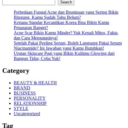
Search
Perbedaan Fungal Acne dan Bruntusan yang Sering Bikin
Bingung, Kamu Sudah Tahu Belum?
Kenapa Standar Kecantikan Korea Bisa Bikin Kamu
Penasaran Banget?
Acne Scar Bikin Kamu Minder? Yuk Kenali Mitos, Fakta,
dan Cara Mengatasinya!
Setelah Pakai Peeling Serum, Boleh Langsung Pakai Serum
Niacinamide? Ini Jawaban yang Kamu Butuhkan!
Urutan Skincare Pagi yang Bikin Kulitmu Glowing dari
Bangun Tidur, Coba Yuk!
Category
BEAUTY & HEALTH
BRAND
BUSINESS
PERSONALITY
RELATIONSHIP
STYLE
Uncategorized
Tag