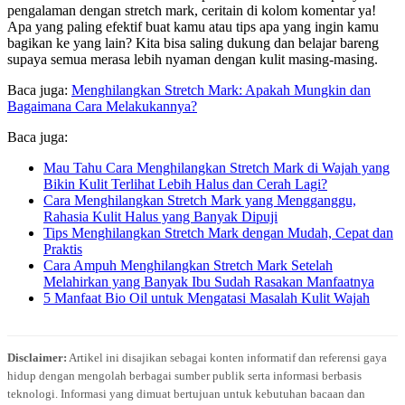
pengalaman dengan stretch mark, ceritain di kolom komentar ya!
Apa yang paling efektif buat kamu atau tips apa yang ingin kamu
bagikan ke yang lain? Kita bisa saling dukung dan belajar bareng
supaya semua merasa lebih nyaman dengan kulit masing-masing.
Baca juga:
Menghilangkan Stretch Mark: Apakah Mungkin dan
Bagaimana Cara Melakukannya?
Baca juga:
Mau Tahu Cara Menghilangkan Stretch Mark di Wajah yang
Bikin Kulit Terlihat Lebih Halus dan Cerah Lagi?
Cara Menghilangkan Stretch Mark yang Mengganggu,
Rahasia Kulit Halus yang Banyak Dipuji
Tips Menghilangkan Stretch Mark dengan Mudah, Cepat dan
Praktis
Cara Ampuh Menghilangkan Stretch Mark Setelah
Melahirkan yang Banyak Ibu Sudah Rasakan Manfaatnya
5 Manfaat Bio Oil untuk Mengatasi Masalah Kulit Wajah
Disclaimer:
Artikel ini disajikan sebagai konten informatif dan referensi gaya
hidup dengan mengolah berbagai sumber publik serta informasi berbasis
teknologi. Informasi yang dimuat bertujuan untuk kebutuhan bacaan dan