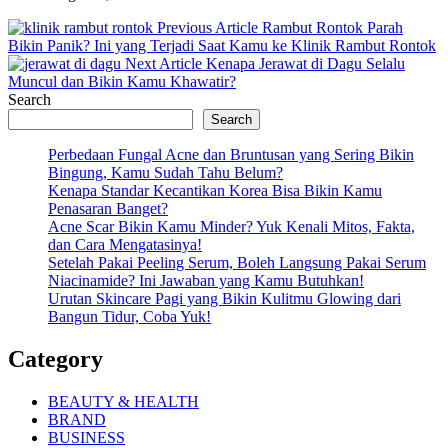
Previous
Previous Article
Rambut Rontok Parah
Post:
Bikin Panik? Ini yang Terjadi Saat Kamu ke Klinik Rambut Rontok
Next
Next Article
Kenapa Jerawat di Dagu Selalu
Post:
Muncul dan Bikin Kamu Khawatir?
Search
Search
Perbedaan Fungal Acne dan Bruntusan yang Sering Bikin
Bingung, Kamu Sudah Tahu Belum?
Kenapa Standar Kecantikan Korea Bisa Bikin Kamu
Penasaran Banget?
Acne Scar Bikin Kamu Minder? Yuk Kenali Mitos, Fakta,
dan Cara Mengatasinya!
Setelah Pakai Peeling Serum, Boleh Langsung Pakai Serum
Niacinamide? Ini Jawaban yang Kamu Butuhkan!
Urutan Skincare Pagi yang Bikin Kulitmu Glowing dari
Bangun Tidur, Coba Yuk!
Category
BEAUTY & HEALTH
BRAND
BUSINESS