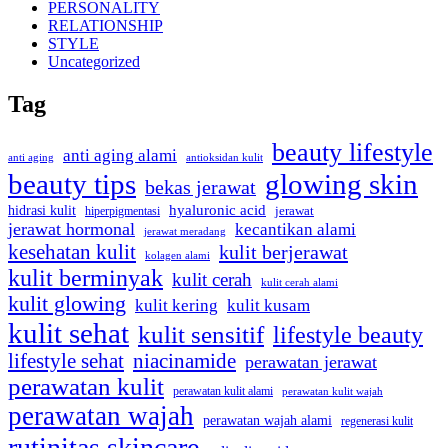
PERSONALITY
RELATIONSHIP
STYLE
Uncategorized
Tag
beauty lifestyle
anti aging alami
anti aging
antioksidan kulit
beauty tips
glowing skin
bekas jerawat
hyaluronic acid
hidrasi kulit
hiperpigmentasi
jerawat
jerawat hormonal
kecantikan alami
jerawat meradang
kesehatan kulit
kulit berjerawat
kolagen alami
kulit berminyak
kulit cerah
kulit cerah alami
kulit glowing
kulit kering
kulit kusam
kulit sehat
kulit sensitif
lifestyle beauty
lifestyle sehat
niacinamide
perawatan jerawat
perawatan kulit
perawatan kulit alami
perawatan kulit wajah
perawatan wajah
perawatan wajah alami
regenerasi kulit
rutinitas skincare