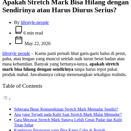
Apakah Stretch Mark Bisa Hilang dengan
Sendirinya atau Harus Diurus Serius?
By
lifestyle-people
Estimated
read
6 min read
time
May 22, 2026
lifestyle people
– Kamu pasti pernah lihat garis-garis halus di perut,
paha, atau lengan yang muncul setelah naik turun berat badan atau
masa kehamilan. Banyak yang bertanya-tanya,
apakah stretch
mark bisa hilang dengan sendirinya
tanpa harus repot pakai
produk mahal. Jawabannya cukup menenangkan sekaligus realistis.
Table of Contents
Seberapa Besar Kemungkinan Stretch Mark Memudar Sendiri?
Apa yang Terjadi pada Kulit Saat Stretch Mark Mulai Memudar?
Cara Merawat Stretch Mark Supaya Lebih Cepat Pudar dan Kulit
Tetap Sehat
Kombinasi Perawatan yang Bisa Kamu Coba di Rumah