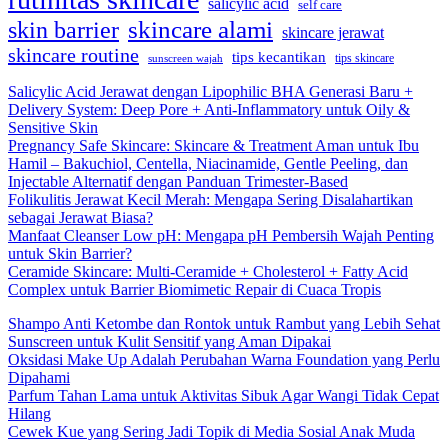
salicylic acid
self care
skincare alami
skin barrier
skincare jerawat
skincare routine
tips kecantikan
tips skincare
sunscreen wajah
Salicylic Acid Jerawat dengan Lipophilic BHA Generasi Baru +
Delivery System: Deep Pore + Anti-Inflammatory untuk Oily &
Sensitive Skin
Pregnancy Safe Skincare: Skincare & Treatment Aman untuk Ibu
Hamil – Bakuchiol, Centella, Niacinamide, Gentle Peeling, dan
Injectable Alternatif dengan Panduan Trimester-Based
Folikulitis Jerawat Kecil Merah: Mengapa Sering Disalahartikan
sebagai Jerawat Biasa?
Manfaat Cleanser Low pH: Mengapa pH Pembersih Wajah Penting
untuk Skin Barrier?
Ceramide Skincare: Multi-Ceramide + Cholesterol + Fatty Acid
Complex untuk Barrier Biomimetic Repair di Cuaca Tropis
Shampo Anti Ketombe dan Rontok untuk Rambut yang Lebih Sehat
Sunscreen untuk Kulit Sensitif yang Aman Dipakai
Oksidasi Make Up Adalah Perubahan Warna Foundation yang Perlu
Dipahami
Parfum Tahan Lama untuk Aktivitas Sibuk Agar Wangi Tidak Cepat
Hilang
Cewek Kue yang Sering Jadi Topik di Media Sosial Anak Muda