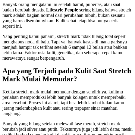
Banyak orang mengalami ini setelah hamil, pubertas, atau saat
badan berubah drastis.
Lifestyle People
sering bilang bahwa stretch
mark adalah bagian normal dari perubahan tubuh, bukan sesuatu
yang harus disembunyikan. Kulit sehat tetap bisa punya cerita
seperti ini.
Yang penting kamu pahami, stretch mark tidak hilang total seperti
menghapus noda di baju. Tapi ya, banyak kasus di mana garisnya
menjadi hampir tak terlihat setelah 6 sampai 12 bulan atau bahkan
lebih lama. Faktor usia kulit, genetika, dan seberapa cepat kamu
merawatnya sangat berpengaruh.
Apa yang Terjadi pada Kulit Saat Stretch
Mark Mulai Memudar?
Ketika stretch mark mulai memudar dengan sendirinya, kulitmu
perlahan memproduksi lebih banyak kolagen untuk memperbaiki
area tersebut. Proses ini alami, tapi bisa lebih lambat kalau kamu
jarang melembapkan kulit atau sering terpapar sinar matahari
langsung.
Banyak yang bilang setelah melewati fase merah, stretch mark
berubah jadi silver atau putih. Teksturnya juga jadi lebih datar, meski
sedikit berbeda dengan kulit di sekitarnya. Kamu mungkin masih