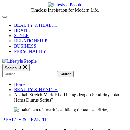
Skip
to
Lifestyle
Timeless Inspiration for Modern Life.
content
People
Off
Canvas
BEAUTY & HEALTH
BRAND
STYLE
RELATIONSHIP
BUSINESS
PERSONALITY
Search
Search
for:
Home
BEAUTY & HEALTH
Apakah Stretch Mark Bisa Hilang dengan Sendirinya atau
Harus Diurus Serius?
Categories
BEAUTY & HEALTH