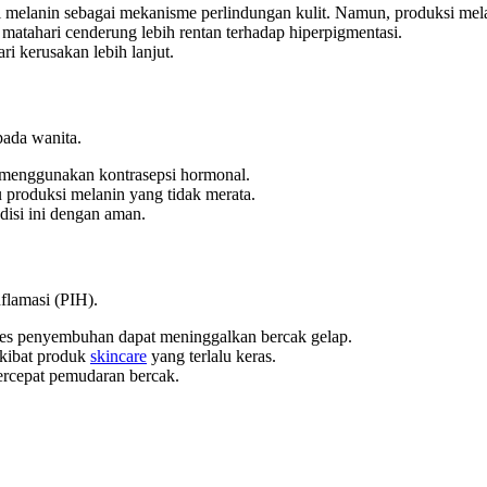
melanin sebagai mekanisme perlindungan kulit. Namun, produksi mela
 matahari cenderung lebih rentan terhadap hiperpigmentasi.
ri kerusakan lebih lanjut.
pada wanita.
at menggunakan kontrasepsi hormonal.
produksi melanin yang tidak merata.
disi ini dengan aman.
nflamasi (PIH).
oses penyembuhan dapat meninggalkan bercak gelap.
 akibat produk
skincare
yang terlalu keras.
rcepat pemudaran bercak.