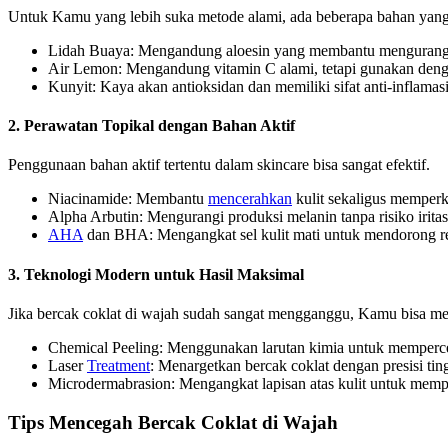
Untuk Kamu yang lebih suka metode alami, ada beberapa bahan yan
Lidah Buaya: Mengandung aloesin yang membantu mengurangi
Air Lemon: Mengandung vitamin C alami, tetapi gunakan dengan
Kunyit: Kaya akan antioksidan dan memiliki sifat anti-inflam
2. Perawatan Topikal dengan Bahan Aktif
Penggunaan bahan aktif tertentu dalam skincare bisa sangat efektif.
Niacinamide: Membantu
mencerahkan
kulit sekaligus memperku
Alpha Arbutin: Mengurangi produksi melanin tanpa risiko iritas
AHA
dan BHA: Mengangkat sel kulit mati untuk mendorong rege
3. Teknologi Modern untuk Hasil Maksimal
Jika bercak coklat di wajah sudah sangat mengganggu, Kamu bisa m
Chemical Peeling: Menggunakan larutan kimia untuk mempercep
Laser
Treatment
: Menargetkan bercak coklat dengan presisi ting
Microdermabrasion: Mengangkat lapisan atas kulit untuk memper
Tips Mencegah Bercak Coklat di Wajah