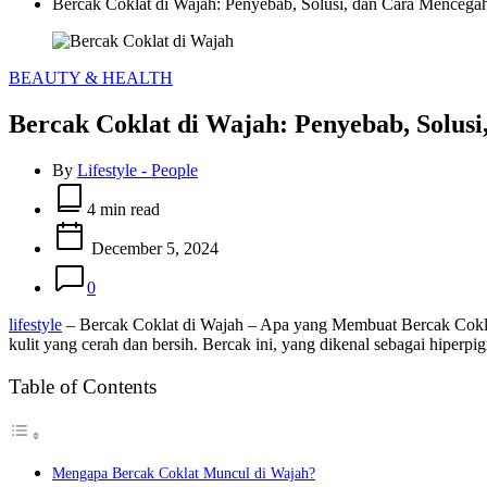
Bercak Coklat di Wajah: Penyebab, Solusi, dan Cara Mencega
Categories
BEAUTY & HEALTH
Bercak Coklat di Wajah: Penyebab, Solus
By
Lifestyle - People
Estimated
read
4 min read
time
December 5, 2024
0
lifestyle
– Bercak Coklat di Wajah – Apa yang Membuat Bercak Cokla
kulit yang cerah dan bersih. Bercak ini, yang dikenal sebagai hiperpi
Table of Contents
Mengapa Bercak Coklat Muncul di Wajah?