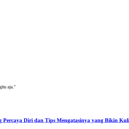
itu aja."
Percaya Diri dan Tips Mengatasinya yang Bikin Kuli