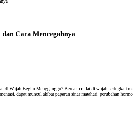
hnya
i, dan Cara Mencegahnya
t di Wajah Begitu Mengganggu? Bercak coklat di wajah seringkali m
gmentasi, dapat muncul akibat paparan sinar matahari, perubahan hormon