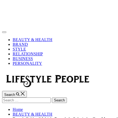
Skip
to
content
Lifestyle
People
Off
Canvas
BEAUTY & HEALTH
BRAND
STYLE
RELATIONSHIP
BUSINESS
PERSONALITY
Search
Search
for:
Home
BEAUTY & HEALTH