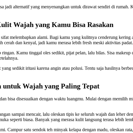
bisa jadi alternatif yang menyenangkan untuk dirawat sendiri di rumah.
ulit Wajah yang Kamu Bisa Rasakan
sifat melembapkan alami. Bagi kamu yang kulitnya cenderung kering 
bih cerah dan kenyal, jadi kamu merasa lebih fresh meski aktivitas padat.
ringan. Kamu tinggal oles sedikit, pijat pelan, lalu bilas. Sisa makeup
etelahnya.
ang sedikit iritasi karena angin atau polusi. Tentu saja hasilnya berbed
untuk Wajah yang Paling Tepat
n bisa disesuaikan dengan waktu luangmu. Mulai dengan memilih minya
angan sampai mencair, lalu oleskan tipis ke seluruh wajah dan leher 
ka seperti biasa. Banyak yang merasa kulit langsung terasa lebih lem
 Campur satu sendok teh minyak kelapa dengan madu, oleskan rata, di