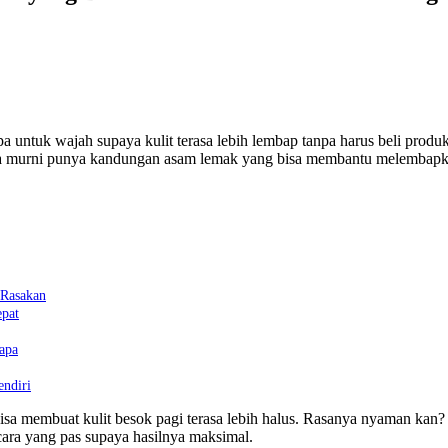
untuk wajah supaya kulit terasa lebih lembap tanpa harus beli produ
pa murni punya kandungan asam lemak yang bisa membantu melembapkan k
 Rasakan
pat
apa
ndiri
 membuat kulit besok pagi terasa lebih halus. Rasanya nyaman kan? Di 
ara yang pas supaya hasilnya maksimal.