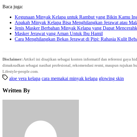
Baca juga:
Kegunaan Minyak Kelapa untuk Rambut yang Bikin Kamu Ing
Apakah Minyak Kelapa Bisa Menghilangkan Jerawat atau Mal
Jenis Masker Berbahan Minyak Kelapa yang Dapat Mencerahk
Masker Jerawat yang Aman Untuk Ibu Hamil
Cara Menghilangkan Bekas Jerawat di Pipi: Rahasia Kulit Be
Disclaimer:
Artikel ini disajikan sebagai konten informatif dan referensi gaya h
dimaksudkan sebagai nasihat profesional, rekomendasi resmi, maupun rujukan hu
Lifestyle-people.com.
aloe vera kelapa
cara memakai minyak kelapa
glowing skin
Written By