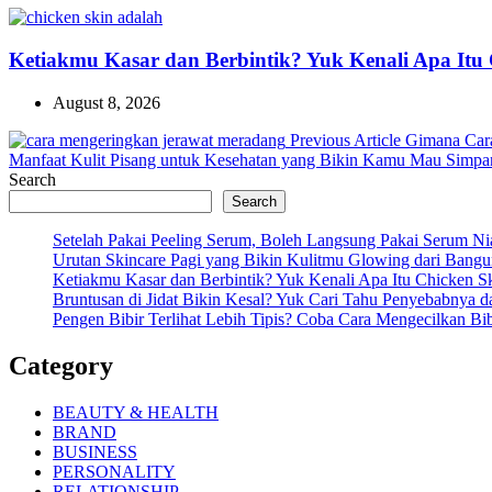
Ketiakmu Kasar dan Berbintik? Yuk Kenali Apa Itu 
August 8, 2026
Previous
Previous Article
Gimana Car
Post:
Manfaat Kulit Pisang untuk Kesehatan yang Bikin Kamu Mau Simpan
Search
Search
Setelah Pakai Peeling Serum, Boleh Langsung Pakai Serum N
Urutan Skincare Pagi yang Bikin Kulitmu Glowing dari Bangu
Ketiakmu Kasar dan Berbintik? Yuk Kenali Apa Itu Chicken Sk
Bruntusan di Jidat Bikin Kesal? Yuk Cari Tahu Penyebabnya 
Pengen Bibir Terlihat Lebih Tipis? Coba Cara Mengecilkan Bib
Category
BEAUTY & HEALTH
BRAND
BUSINESS
PERSONALITY
RELATIONSHIP