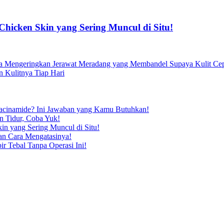
Chicken Skin yang Sering Muncul di Situ!
a Mengeringkan Jerawat Meradang yang Membandel Supaya Kulit Cep
 Kulitnya Tiap Hari
iacinamide? Ini Jawaban yang Kamu Butuhkan!
n Tidur, Coba Yuk!
in yang Sering Muncul di Situ!
dan Cara Mengatasinya!
ir Tebal Tanpa Operasi Ini!