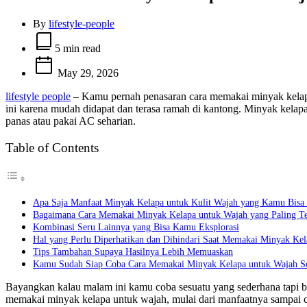
By
lifestyle-people
Estimated
read
5 min read
time
May 29, 2026
lifestyle people
– Kamu pernah penasaran cara memakai minyak kelapa 
ini karena mudah didapat dan terasa ramah di kantong. Minyak kela
panas atau pakai AC seharian.
Table of Contents
Apa Saja Manfaat Minyak Kelapa untuk Kulit Wajah yang Kamu Bisa
Bagaimana Cara Memakai Minyak Kelapa untuk Wajah yang Paling Te
Kombinasi Seru Lainnya yang Bisa Kamu Eksplorasi
Hal yang Perlu Diperhatikan dan Dihindari Saat Memakai Minyak Kel
Tips Tambahan Supaya Hasilnya Lebih Memuaskan
Kamu Sudah Siap Coba Cara Memakai Minyak Kelapa untuk Wajah Se
Bayangkan kalau malam ini kamu coba sesuatu yang sederhana tapi bisa
memakai minyak kelapa untuk wajah, mulai dari manfaatnya sampai c