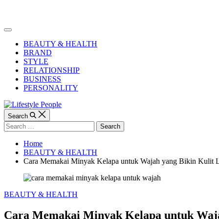
Skip
to
Lifestyle
content
People
Off
Canvas
BEAUTY & HEALTH
BRAND
STYLE
RELATIONSHIP
BUSINESS
PERSONALITY
Search
Search
for:
Home
BEAUTY & HEALTH
Cara Memakai Minyak Kelapa untuk Wajah yang Bikin Kulit 
Categories
BEAUTY & HEALTH
Cara Memakai Minyak Kelapa untuk Wajah