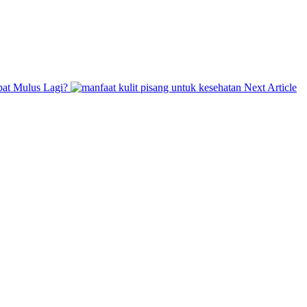
Ne
at Mulus Lagi?
Next Article
Po