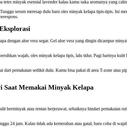
pa tetes minyak esensial lavender kalau kamu suka aromanya yang calm
. Tunggu serum meresap dulu baru oles minyak kelapa tipis-tipis. Ini 
merespons.
Eksplorasi
 dengan aloe vera segar. Gel aloe vera yang dingin dicampur minyak 
ihkan wajah, oles minyak kelapa tipis, lalu tidur. Pagi harinya kulit b
i dari pemakaian sedikit dulu. Kamu bisa pakai di area T-zone atau pi
ari Saat Memakai Minyak Kelapa
it berminyak atau rentan berjerawat, sebaiknya hindari pemakaian ruti
tunggu 24 jam. Kalau tidak ada kemerahan atau gatal, baru coba di waja