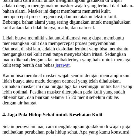
Salah satu cara alami untuk menghilangkan gradakan di wajah
adalah dengan menggunakan masker wajah yang terbuat dari bahan-
bahan alami. Masker ini dapat membantu menutrisi kulit,
mempercepat proses regenerasi, dan meratakan tekstur kulit.
Beberapa bahan alami yang sering digunakan untuk menghaluskan
kulit antara lain lidah buaya, madu, dan oatmeal.
Lidah buaya memiliki sifat anti-inflamasi yang dapat membantu
menenangkan kulit dan mempercepat proses penyembuhan.
Oatmeal, di sisi lain, adalah eksfolian lembut yang bisa membantu
mengangkat sel kulit mati tanpa menyebabkan iritasi. Sedangkan
madu dikenal dengan sifat antibakterinya yang baik untuk menjaga
kulit tetap bersih dan bebas
jerawat
.
Kamu bisa membuat masker wajah sendiri dengan mencampurkan
lidah buaya atau madu dengan oatmeal yang telah dihaluskan.
Gunakan masker ini dua hingga tiga kali seminggu untuk hasil yang
lebih optimal. Pastikan masker diterapkan pada kulit yang sudah
dibersihkan, dan biarkan selama 15-20 menit sebelum dibilas
dengan air hangat.
4. Jaga Pola Hidup Sehat untuk Kesehatan Kulit
Selain perawatan luar, cara menghilangkan gradakan di wajah juga
melibatkan perubahan pola hidup sehat. Apa yang kamu konsumsi