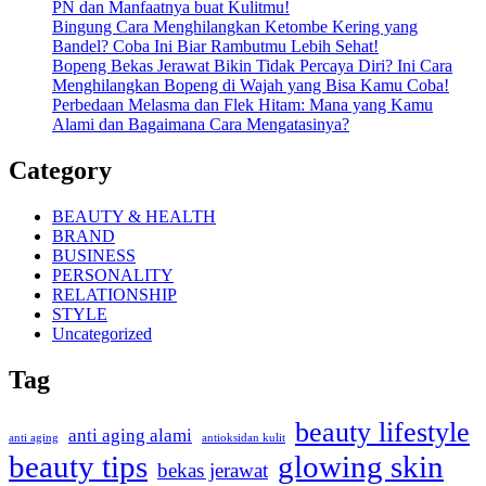
PN dan Manfaatnya buat Kulitmu!
Bingung Cara Menghilangkan Ketombe Kering yang
Bandel? Coba Ini Biar Rambutmu Lebih Sehat!
Bopeng Bekas Jerawat Bikin Tidak Percaya Diri? Ini Cara
Menghilangkan Bopeng di Wajah yang Bisa Kamu Coba!
Perbedaan Melasma dan Flek Hitam: Mana yang Kamu
Alami dan Bagaimana Cara Mengatasinya?
Category
BEAUTY & HEALTH
BRAND
BUSINESS
PERSONALITY
RELATIONSHIP
STYLE
Uncategorized
Tag
beauty lifestyle
anti aging alami
anti aging
antioksidan kulit
beauty tips
glowing skin
bekas jerawat