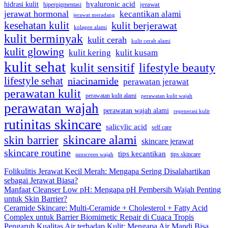
hidrasi kulit
hyaluronic acid
hiperpigmentasi
jerawat
jerawat hormonal
kecantikan alami
jerawat meradang
kesehatan kulit
kulit berjerawat
kolagen alami
kulit berminyak
kulit cerah
kulit cerah alami
kulit glowing
kulit kering
kulit kusam
kulit sehat
kulit sensitif
lifestyle beauty
lifestyle sehat
niacinamide
perawatan jerawat
perawatan kulit
perawatan kulit alami
perawatan kulit wajah
perawatan wajah
perawatan wajah alami
regenerasi kulit
rutinitas skincare
salicylic acid
self care
skincare alami
skin barrier
skincare jerawat
skincare routine
tips kecantikan
tips skincare
sunscreen wajah
Folikulitis Jerawat Kecil Merah: Mengapa Sering Disalahartikan
sebagai Jerawat Biasa?
Manfaat Cleanser Low pH: Mengapa pH Pembersih Wajah Penting
untuk Skin Barrier?
Ceramide Skincare: Multi-Ceramide + Cholesterol + Fatty Acid
Complex untuk Barrier Biomimetic Repair di Cuaca Tropis
Pengaruh Kualitas Air terhadap Kulit: Mengapa Air Mandi Bisa