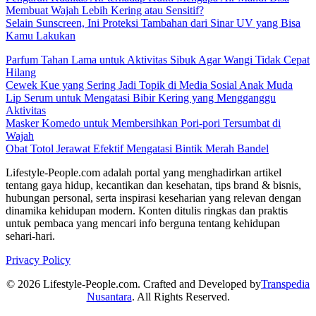
Membuat Wajah Lebih Kering atau Sensitif?
Selain Sunscreen, Ini Proteksi Tambahan dari Sinar UV yang Bisa
Kamu Lakukan
Parfum Tahan Lama untuk Aktivitas Sibuk Agar Wangi Tidak Cepat
Hilang
Cewek Kue yang Sering Jadi Topik di Media Sosial Anak Muda
Lip Serum untuk Mengatasi Bibir Kering yang Mengganggu
Aktivitas
Masker Komedo untuk Membersihkan Pori-pori Tersumbat di
Wajah
Obat Totol Jerawat Efektif Mengatasi Bintik Merah Bandel
Lifestyle-People.com adalah portal yang menghadirkan artikel
tentang gaya hidup, kecantikan dan kesehatan, tips brand & bisnis,
hubungan personal, serta inspirasi keseharian yang relevan dengan
dinamika kehidupan modern. Konten ditulis ringkas dan praktis
untuk pembaca yang mencari info berguna tentang kehidupan
sehari-hari.
Privacy Policy
© 2026 Lifestyle-People.com. Crafted and Developed by
Transpedia
Nusantara
. All Rights Reserved.