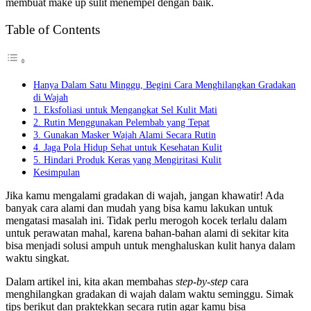
membuat make up sulit menempel dengan baik.
Table of Contents
Hanya Dalam Satu Minggu, Begini Cara Menghilangkan Gradakan
di Wajah
1. Eksfoliasi untuk Mengangkat Sel Kulit Mati
2. Rutin Menggunakan Pelembab yang Tepat
3. Gunakan Masker Wajah Alami Secara Rutin
4. Jaga Pola Hidup Sehat untuk Kesehatan Kulit
5. Hindari Produk Keras yang Mengiritasi Kulit
Kesimpulan
Jika kamu mengalami gradakan di wajah, jangan khawatir! Ada
banyak cara alami dan mudah yang bisa kamu lakukan untuk
mengatasi masalah ini. Tidak perlu merogoh kocek terlalu dalam
untuk perawatan mahal, karena bahan-bahan alami di sekitar kita
bisa menjadi solusi ampuh untuk menghaluskan kulit hanya dalam
waktu singkat.
Dalam artikel ini, kita akan membahas
step-by-step
cara
menghilangkan gradakan di wajah dalam waktu seminggu. Simak
tips berikut dan praktekkan secara rutin agar kamu bisa