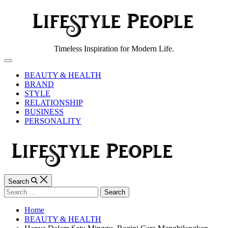
Skip
to
content
Lifestyle
Timeless Inspiration for Modern Life.
People
Off
Canvas
BEAUTY & HEALTH
BRAND
STYLE
RELATIONSHIP
BUSINESS
PERSONALITY
Search
Search
for:
Home
BEAUTY & HEALTH