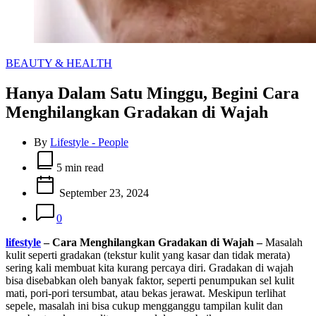
Categories
BEAUTY & HEALTH
Hanya Dalam Satu Minggu, Begini Cara
Menghilangkan Gradakan di Wajah
By
Lifestyle - People
Estimated
read
5 min read
time
September 23, 2024
0
lifestyle
– Cara Menghilangkan Gradakan di Wajah –
Masalah
kulit seperti gradakan (tekstur kulit yang kasar dan tidak merata)
sering kali membuat kita kurang percaya diri. Gradakan di wajah
bisa disebabkan oleh banyak faktor, seperti penumpukan sel kulit
mati, pori-pori tersumbat, atau bekas jerawat. Meskipun terlihat
sepele, masalah ini bisa cukup mengganggu tampilan kulit dan