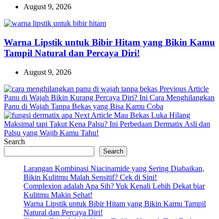
August 9, 2026
Warna Lipstik untuk Bibir Hitam yang Bikin Kamu
Tampil Natural dan Percaya Diri!
August 9, 2026
Pre
Previous Article
Pos
Panu di Wajah Bikin Kurang Percaya Diri? Ini Cara Menghilangkan
Panu di Wajah Tanpa Bekas yang Bisa Kamu Coba
Next
Next Article
Mau Bekas Luka Hilang
Post:
Maksimal tapi Takut Kena Palsu? Ini Perbedaan Dermatix Asli dan
Palsu yang Wajib Kamu Tahu!
Search
Search
Larangan Kombinasi Niacinamide yang Sering Diabaikan,
Bikin Kulitmu Malah Sensitif? Cek di Sini!
Complexion adalah Apa Sih? Yuk Kenali Lebih Dekat biar
Kulitmu Makin Sehat!
Warna Lipstik untuk Bibir Hitam yang Bikin Kamu Tampil
Natural dan Percaya Diri!