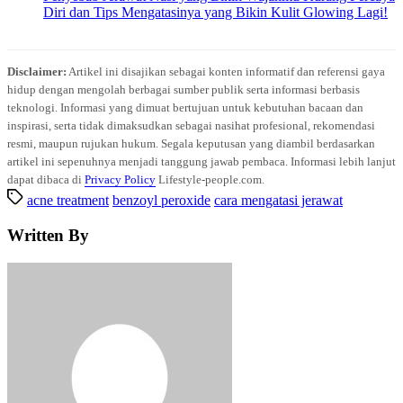
Diri dan Tips Mengatasinya yang Bikin Kulit Glowing Lagi!
Disclaimer:
Artikel ini disajikan sebagai konten informatif dan referensi gaya
hidup dengan mengolah berbagai sumber publik serta informasi berbasis
teknologi. Informasi yang dimuat bertujuan untuk kebutuhan bacaan dan
inspirasi, serta tidak dimaksudkan sebagai nasihat profesional, rekomendasi
resmi, maupun rujukan hukum. Segala keputusan yang diambil berdasarkan
artikel ini sepenuhnya menjadi tanggung jawab pembaca. Informasi lebih lanjut
dapat dibaca di
Privacy Policy
Lifestyle-people.com.
acne treatment
benzoyl peroxide
cara mengatasi jerawat
Written By