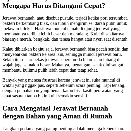
Mengapa Harus Ditangani Cepat?
Jerawat bernanah, atau disebut pustule, terjadi ketika pori tersumbat,
bakteri berkembang biak, dan tubuh mengirim sel darah putih untuk
melawan infeksi. Hasilnya muncul nanah di ujung jerawat yang
membuatnya terlihat lebih besar dan meradang. Kulit di sekitarnya
biasanya merah, bengkak, dan terasa hangat atau nyeri saat disentuh.
Kalau dibiarkan begitu saja, jerawat bernanah bisa pecah sendiri dan
menyebarkan bakteri ke area lain, sehingga muncul jerawat baru.
Selain itu, risiko bekas jerawat seperti noda hitam atau lubang di
wajah juga semakin besar. Makanya, menangani sejak dini sangat
membantu kulitmu pulih lebih cepat dan tetap sehat.
Banyak yang merasa frustrasi karena jerawat ini suka muncul di
waktu yang nggak pas, seperti sebelum acara penting. Tapi tenang,
dengan pemahaman yang benar, kamu bisa kasih perawatan yang
tepat sasaran tanpa bikin kulit semakin sensitif.
Cara Mengatasi Jerawat Bernanah
dengan Bahan yang Aman di Rumah
Langkah pertama yang paling penting adalah menjaga kebersihan.