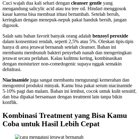
Cuci wajah dua kali sehari dengan
cleanser gentle
yang
mengandung salicylic acid atau tea tree oil. Hindari menggosok
kasar karena bisa membuat iritasi bertambah. Setelah bersih,
keringkan dengan menepuk-nepuk pakai handuk bersih, jangan
digosok.
Salah satu bahan favorit banyak orang adalah
benzoyl peroxide
dalam konsentrasi rendah, seperti 2,5% atau 5%. Oleskan tipis-tipis
hanya di area jerawat bernanah setelah cleanser. Bahan ini
membantu membunuh bakteri penyebab nanah dan mengeringkan
jerawat secara perlahan. Kalau kulitmu kering, kombinasikan
dengan moisturizer non-comedogenic supaya nggak semakin
dehidrasi.
Niacinamide
juga sangat membantu mengurangi kemerahan dan
mengontrol produksi minyak. Kamu bisa pakai serum niacinamide
5-10% pagi dan malam. Bahan ini lembut, cocok untuk kulit sensitif,
dan bisa dipakai bersamaan dengan treatment lain tanpa bikin
konflik.
Kombinasi Treatment yang Bisa Kamu
Coba untuk Hasil Lebih Cepat