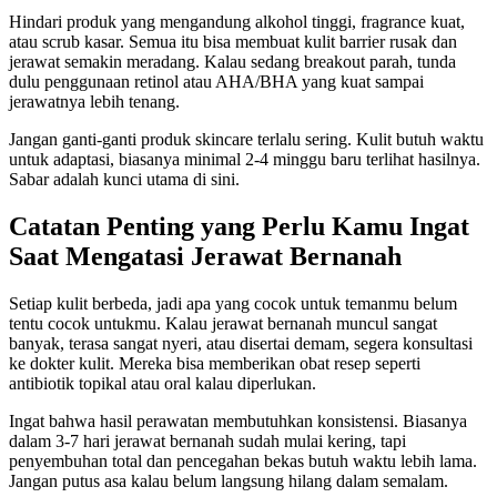
Hindari produk yang mengandung alkohol tinggi, fragrance kuat,
atau scrub kasar. Semua itu bisa membuat kulit barrier rusak dan
jerawat semakin meradang. Kalau sedang breakout parah, tunda
dulu penggunaan retinol atau AHA/BHA yang kuat sampai
jerawatnya lebih tenang.
Jangan ganti-ganti produk skincare terlalu sering. Kulit butuh waktu
untuk adaptasi, biasanya minimal 2-4 minggu baru terlihat hasilnya.
Sabar adalah kunci utama di sini.
Catatan Penting yang Perlu Kamu Ingat
Saat Mengatasi Jerawat Bernanah
Setiap kulit berbeda, jadi apa yang cocok untuk temanmu belum
tentu cocok untukmu. Kalau jerawat bernanah muncul sangat
banyak, terasa sangat nyeri, atau disertai demam, segera konsultasi
ke dokter kulit. Mereka bisa memberikan obat resep seperti
antibiotik topikal atau oral kalau diperlukan.
Ingat bahwa hasil perawatan membutuhkan konsistensi. Biasanya
dalam 3-7 hari jerawat bernanah sudah mulai kering, tapi
penyembuhan total dan pencegahan bekas butuh waktu lebih lama.
Jangan putus asa kalau belum langsung hilang dalam semalam.