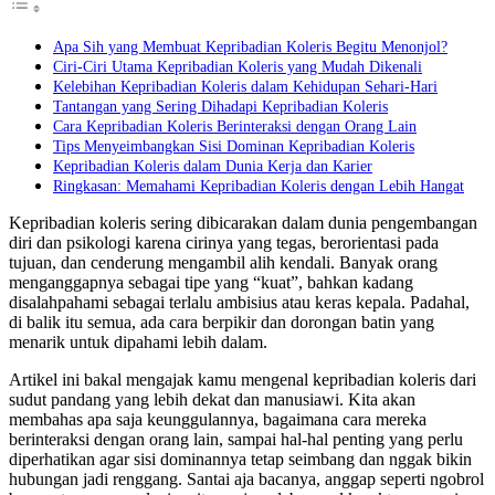
Apa Sih yang Membuat Kepribadian Koleris Begitu Menonjol?
Ciri-Ciri Utama Kepribadian Koleris yang Mudah Dikenali
Kelebihan Kepribadian Koleris dalam Kehidupan Sehari-Hari
Tantangan yang Sering Dihadapi Kepribadian Koleris
Cara Kepribadian Koleris Berinteraksi dengan Orang Lain
Tips Menyeimbangkan Sisi Dominan Kepribadian Koleris
Kepribadian Koleris dalam Dunia Kerja dan Karier
Ringkasan: Memahami Kepribadian Koleris dengan Lebih Hangat
Kepribadian koleris sering dibicarakan dalam dunia pengembangan
diri dan psikologi karena cirinya yang tegas, berorientasi pada
tujuan, dan cenderung mengambil alih kendali. Banyak orang
menganggapnya sebagai tipe yang “kuat”, bahkan kadang
disalahpahami sebagai terlalu ambisius atau keras kepala. Padahal,
di balik itu semua, ada cara berpikir dan dorongan batin yang
menarik untuk dipahami lebih dalam.
Artikel ini bakal mengajak kamu mengenal kepribadian koleris dari
sudut pandang yang lebih dekat dan manusiawi. Kita akan
membahas apa saja keunggulannya, bagaimana cara mereka
berinteraksi dengan orang lain, sampai hal-hal penting yang perlu
diperhatikan agar sisi dominannya tetap seimbang dan nggak bikin
hubungan jadi renggang. Santai aja bacanya, anggap seperti ngobrol