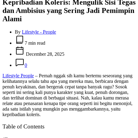
Kepribadian Koleris: Mengulik Sisi Tegas
dan Ambisius yang Sering Jadi Pemimpin
Alami
By
Lifestyle - People
Estimated
read
7 min read
time
December 28, 2025
0
Lifestyle People
– Pernah nggak sih kamu bertemu seseorang yang
kelihatannya selalu tahu apa yang mereka mau, berbicara dengan
penuh keyakinan, dan bergerak cepat tanpa banyak ragu? Sosok
seperti ini sering kali punya karakter yang kuat, penuh dorongan,
dan terlihat dominan di berbagai situasi. Nah, kalau kamu merasa
relate atau penasaran kenapa tipe orang seperti ini begitu menonjol,
ada satu istilah yang mungkin pas menggambarkannya, yaitu
kepribadian koleris.
Table of Contents