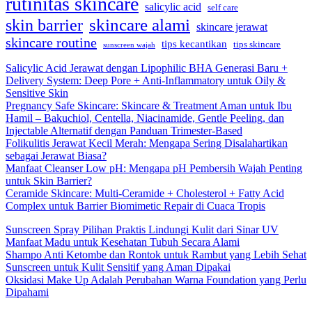
rutinitas skincare
salicylic acid
self care
skincare alami
skin barrier
skincare jerawat
skincare routine
tips kecantikan
tips skincare
sunscreen wajah
Salicylic Acid Jerawat dengan Lipophilic BHA Generasi Baru +
Delivery System: Deep Pore + Anti-Inflammatory untuk Oily &
Sensitive Skin
Pregnancy Safe Skincare: Skincare & Treatment Aman untuk Ibu
Hamil – Bakuchiol, Centella, Niacinamide, Gentle Peeling, dan
Injectable Alternatif dengan Panduan Trimester-Based
Folikulitis Jerawat Kecil Merah: Mengapa Sering Disalahartikan
sebagai Jerawat Biasa?
Manfaat Cleanser Low pH: Mengapa pH Pembersih Wajah Penting
untuk Skin Barrier?
Ceramide Skincare: Multi-Ceramide + Cholesterol + Fatty Acid
Complex untuk Barrier Biomimetic Repair di Cuaca Tropis
Sunscreen Spray Pilihan Praktis Lindungi Kulit dari Sinar UV
Manfaat Madu untuk Kesehatan Tubuh Secara Alami
Shampo Anti Ketombe dan Rontok untuk Rambut yang Lebih Sehat
Sunscreen untuk Kulit Sensitif yang Aman Dipakai
Oksidasi Make Up Adalah Perubahan Warna Foundation yang Perlu
Dipahami