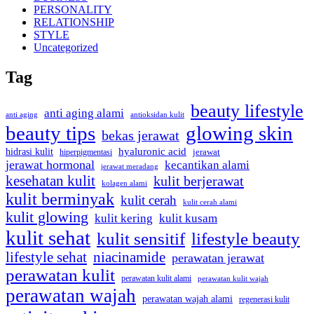
PERSONALITY
RELATIONSHIP
STYLE
Uncategorized
Tag
beauty lifestyle
anti aging alami
anti aging
antioksidan kulit
beauty tips
glowing skin
bekas jerawat
hyaluronic acid
hidrasi kulit
hiperpigmentasi
jerawat
jerawat hormonal
kecantikan alami
jerawat meradang
kesehatan kulit
kulit berjerawat
kolagen alami
kulit berminyak
kulit cerah
kulit cerah alami
kulit glowing
kulit kering
kulit kusam
kulit sehat
kulit sensitif
lifestyle beauty
lifestyle sehat
niacinamide
perawatan jerawat
perawatan kulit
perawatan kulit alami
perawatan kulit wajah
perawatan wajah
perawatan wajah alami
regenerasi kulit