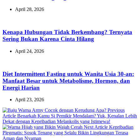
April 28, 2026
Kenapa Hubungan Tidak Berkembang? Ternyata
Sering Bukan Karena Cinta Hilang
April 24, 2026
Diet Intermittent Fasting untuk Wanita Usia 30-an:
Manfaat Besar untuk Metabolisme, Hormon, dan
Energi Harian
April 23, 2026
Previous
Previous
Article
Benarkah Kamu Si Pemikir Mendalam? Yuk, Kenalan Lebih
Post:
Dekat dengan Kepribadian Melankolis yang Istimewa!
Next
Next Article
Kepribadian
Post:
Plegmatis: Sosok Tenang yang Selalu Bikin Lingkungan Terasa
Aman dan Nyaman