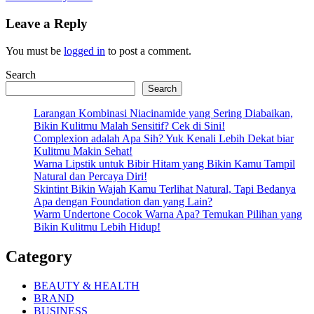
Leave a Reply
You must be
logged in
to post a comment.
Search
Search
Larangan Kombinasi Niacinamide yang Sering Diabaikan,
Bikin Kulitmu Malah Sensitif? Cek di Sini!
Complexion adalah Apa Sih? Yuk Kenali Lebih Dekat biar
Kulitmu Makin Sehat!
Warna Lipstik untuk Bibir Hitam yang Bikin Kamu Tampil
Natural dan Percaya Diri!
Skintint Bikin Wajah Kamu Terlihat Natural, Tapi Bedanya
Apa dengan Foundation dan yang Lain?
Warm Undertone Cocok Warna Apa? Temukan Pilihan yang
Bikin Kulitmu Lebih Hidup!
Category
BEAUTY & HEALTH
BRAND
BUSINESS