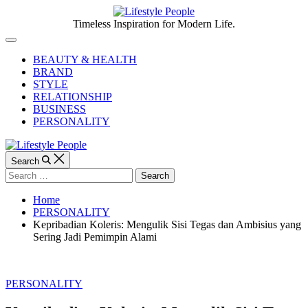
Skip
to
Lifestyle
Timeless Inspiration for Modern Life.
content
People
Off
Canvas
BEAUTY & HEALTH
BRAND
STYLE
RELATIONSHIP
BUSINESS
PERSONALITY
Search
Search
for:
Home
PERSONALITY
Kepribadian Koleris: Mengulik Sisi Tegas dan Ambisius yang
Sering Jadi Pemimpin Alami
Categories
PERSONALITY