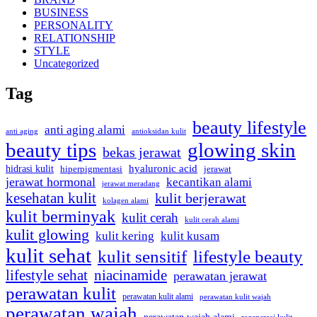
BUSINESS
PERSONALITY
RELATIONSHIP
STYLE
Uncategorized
Tag
beauty lifestyle
anti aging alami
anti aging
antioksidan kulit
beauty tips
glowing skin
bekas jerawat
hyaluronic acid
hidrasi kulit
hiperpigmentasi
jerawat
jerawat hormonal
kecantikan alami
jerawat meradang
kesehatan kulit
kulit berjerawat
kolagen alami
kulit berminyak
kulit cerah
kulit cerah alami
kulit glowing
kulit kering
kulit kusam
kulit sehat
kulit sensitif
lifestyle beauty
lifestyle sehat
niacinamide
perawatan jerawat
perawatan kulit
perawatan kulit alami
perawatan kulit wajah
perawatan wajah
perawatan wajah alami