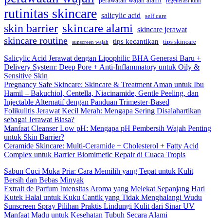
regenerasi kulit
rutinitas skincare
salicylic acid
self care
skincare alami
skin barrier
skincare jerawat
skincare routine
tips kecantikan
tips skincare
sunscreen wajah
Salicylic Acid Jerawat dengan Lipophilic BHA Generasi Baru +
Delivery System: Deep Pore + Anti-Inflammatory untuk Oily &
Sensitive Skin
Pregnancy Safe Skincare: Skincare & Treatment Aman untuk Ibu
Hamil – Bakuchiol, Centella, Niacinamide, Gentle Peeling, dan
Injectable Alternatif dengan Panduan Trimester-Based
Folikulitis Jerawat Kecil Merah: Mengapa Sering Disalahartikan
sebagai Jerawat Biasa?
Manfaat Cleanser Low pH: Mengapa pH Pembersih Wajah Penting
untuk Skin Barrier?
Ceramide Skincare: Multi-Ceramide + Cholesterol + Fatty Acid
Complex untuk Barrier Biomimetic Repair di Cuaca Tropis
Sabun Cuci Muka Pria: Cara Memilih yang Tepat untuk Kulit
Bersih dan Bebas Minyak
Extrait de Parfum Intensitas Aroma yang Melekat Sepanjang Hari
Kutek Halal untuk Kuku Cantik yang Tidak Menghalangi Wudu
Sunscreen Spray Pilihan Praktis Lindungi Kulit dari Sinar UV
Manfaat Madu untuk Kesehatan Tubuh Secara Alami