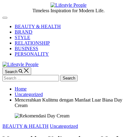
Skip
to
Lifestyle
Timeless Inspiration for Modern Life.
content
People
Off
Canvas
BEAUTY & HEALTH
BRAND
STYLE
RELATIONSHIP
BUSINESS
PERSONALITY
Search
Search
for:
Home
Uncategorized
Mencerahkan Kulitmu dengan Manfaat Luar Biasa Day
Cream
Categories
BEAUTY & HEALTH
Uncategorized