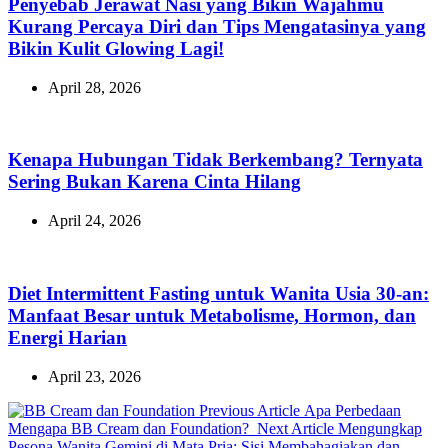
Penyebab Jerawat Nasi yang Bikin Wajahmu
Kurang Percaya Diri dan Tips Mengatasinya yang
Bikin Kulit Glowing Lagi!
April 28, 2026
Kenapa Hubungan Tidak Berkembang? Ternyata
Sering Bukan Karena Cinta Hilang
April 24, 2026
Diet Intermittent Fasting untuk Wanita Usia 30-an:
Manfaat Besar untuk Metabolisme, Hormon, dan
Energi Harian
April 23, 2026
Previous
Previous Article
Apa Perbedaan
Post:
Next
Mengapa BB Cream dan Foundation?
Next Article
Mengungkap
Post:
Pesona Wanita Gemini di Mata Pria: Sisi Membahagiakan dan