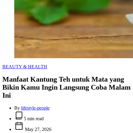
Categories
BEAUTY & HEALTH
Manfaat Kantung Teh untuk Mata yang
Bikin Kamu Ingin Langsung Coba Malam
Ini
By
lifestyle-people
Estimated
read
5 min read
time
May 27, 2026