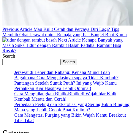
Previous
Previous Article
Mau Kulit Cerah dan Percaya Diri Lagi? Tips
Post:
Memilih Obat Jerawat untuk Remaja yang Pas Banget Buat Kamu
Next
Next Article
Kenapa Banyak yang
Post:
Masih Suka Tidur dengan Rambut Basah Padahal Rambut Bisa
Rusak?
Search
Search
Jerawat di Leher dan Rahang: Kenapa Muncul dan
Bagaimana Cara Mengatasinya supaya Tidak Kambuh?
Pantangan Setelah Suntik Putih? Ini yang Wajib Kamu
Perhatikan Biar Hasilnya Lebih Optimal!
Cara Menghilangkan Bintik-Bintik di Wajah biar Kulit
Kembali Merata dan Cerah!
Perbedaan Peeling dan Eksfoliasi yang Sering Bikin Bingung,
Mana yang Lebih Cocok Buat Kulitmu?
Cara Mengatasi Purging yang Bikin Wajah Kamu Breakout
Tiba-Tiba!
Category