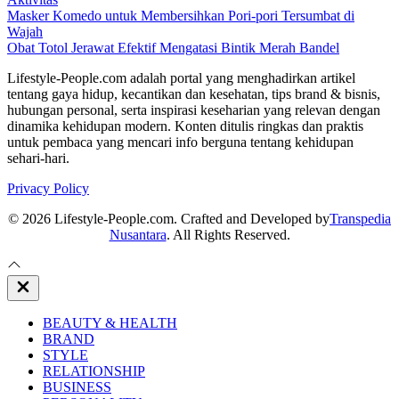
Masker Komedo untuk Membersihkan Pori-pori Tersumbat di
Wajah
Obat Totol Jerawat Efektif Mengatasi Bintik Merah Bandel
Lifestyle-People.com adalah portal yang menghadirkan artikel
tentang gaya hidup, kecantikan dan kesehatan, tips brand & bisnis,
hubungan personal, serta inspirasi keseharian yang relevan dengan
dinamika kehidupan modern. Konten ditulis ringkas dan praktis
untuk pembaca yang mencari info berguna tentang kehidupan
sehari-hari.
Privacy Policy
© 2026 Lifestyle-People.com. Crafted and Developed by
Transpedia
Nusantara
. All Rights Reserved.
Close
Off
Canvas
BEAUTY & HEALTH
BRAND
STYLE
RELATIONSHIP
BUSINESS