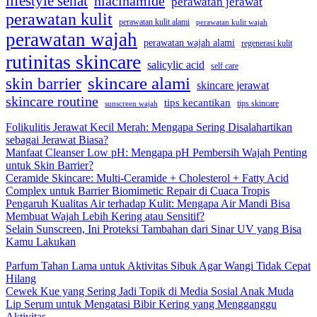
lifestyle sehat
niacinamide
perawatan jerawat
perawatan kulit
perawatan kulit alami
perawatan kulit wajah
perawatan wajah
perawatan wajah alami
regenerasi kulit
rutinitas skincare
salicylic acid
self care
skincare alami
skin barrier
skincare jerawat
skincare routine
tips kecantikan
tips skincare
sunscreen wajah
Folikulitis Jerawat Kecil Merah: Mengapa Sering Disalahartikan
sebagai Jerawat Biasa?
Manfaat Cleanser Low pH: Mengapa pH Pembersih Wajah Penting
untuk Skin Barrier?
Ceramide Skincare: Multi-Ceramide + Cholesterol + Fatty Acid
Complex untuk Barrier Biomimetic Repair di Cuaca Tropis
Pengaruh Kualitas Air terhadap Kulit: Mengapa Air Mandi Bisa
Membuat Wajah Lebih Kering atau Sensitif?
Selain Sunscreen, Ini Proteksi Tambahan dari Sinar UV yang Bisa
Kamu Lakukan
Parfum Tahan Lama untuk Aktivitas Sibuk Agar Wangi Tidak Cepat
Hilang
Cewek Kue yang Sering Jadi Topik di Media Sosial Anak Muda
Lip Serum untuk Mengatasi Bibir Kering yang Mengganggu
Aktivitas