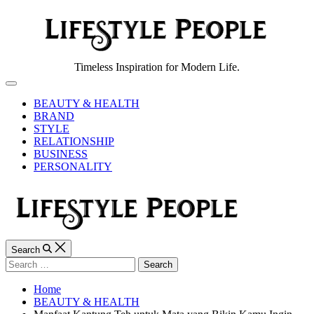
Skip
to
content
Lifestyle
Timeless Inspiration for Modern Life.
People
Off
Canvas
BEAUTY & HEALTH
BRAND
STYLE
RELATIONSHIP
BUSINESS
PERSONALITY
Search
Search
for:
Home
BEAUTY & HEALTH