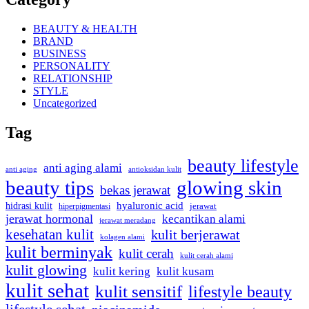
BEAUTY & HEALTH
BRAND
BUSINESS
PERSONALITY
RELATIONSHIP
STYLE
Uncategorized
Tag
beauty lifestyle
anti aging alami
anti aging
antioksidan kulit
beauty tips
glowing skin
bekas jerawat
hidrasi kulit
hyaluronic acid
hiperpigmentasi
jerawat
jerawat hormonal
kecantikan alami
jerawat meradang
kesehatan kulit
kulit berjerawat
kolagen alami
kulit berminyak
kulit cerah
kulit cerah alami
kulit glowing
kulit kering
kulit kusam
kulit sehat
kulit sensitif
lifestyle beauty