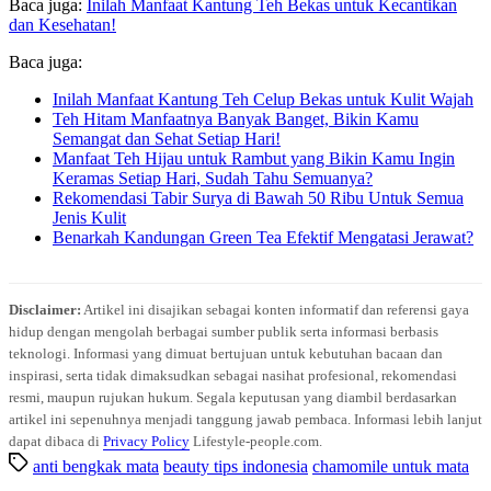
Baca juga:
Inilah Manfaat Kantung Teh Bekas untuk Kecantikan
dan Kesehatan!
Baca juga:
Inilah Manfaat Kantung Teh Celup Bekas untuk Kulit Wajah
Teh Hitam Manfaatnya Banyak Banget, Bikin Kamu
Semangat dan Sehat Setiap Hari!
Manfaat Teh Hijau untuk Rambut yang Bikin Kamu Ingin
Keramas Setiap Hari, Sudah Tahu Semuanya?
Rekomendasi Tabir Surya di Bawah 50 Ribu Untuk Semua
Jenis Kulit
Benarkah Kandungan Green Tea Efektif Mengatasi Jerawat?
Disclaimer:
Artikel ini disajikan sebagai konten informatif dan referensi gaya
hidup dengan mengolah berbagai sumber publik serta informasi berbasis
teknologi. Informasi yang dimuat bertujuan untuk kebutuhan bacaan dan
inspirasi, serta tidak dimaksudkan sebagai nasihat profesional, rekomendasi
resmi, maupun rujukan hukum. Segala keputusan yang diambil berdasarkan
artikel ini sepenuhnya menjadi tanggung jawab pembaca. Informasi lebih lanjut
dapat dibaca di
Privacy Policy
Lifestyle-people.com.
anti bengkak mata
beauty tips indonesia
chamomile untuk mata