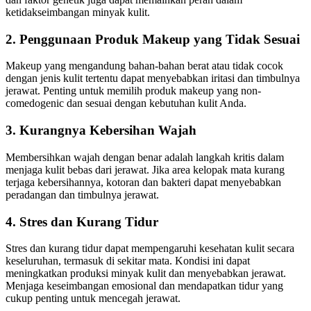
ketidakseimbangan minyak kulit.
2. Penggunaan Produk Makeup yang Tidak Sesuai
Makeup yang mengandung bahan-bahan berat atau tidak cocok
dengan jenis kulit tertentu dapat menyebabkan iritasi dan timbulnya
jerawat. Penting untuk memilih produk makeup yang non-
comedogenic dan sesuai dengan kebutuhan kulit Anda.
3. Kurangnya Kebersihan Wajah
Membersihkan wajah dengan benar adalah langkah kritis dalam
menjaga kulit bebas dari jerawat. Jika area kelopak mata kurang
terjaga kebersihannya, kotoran dan bakteri dapat menyebabkan
peradangan dan timbulnya jerawat.
4. Stres dan Kurang Tidur
Stres dan kurang tidur dapat mempengaruhi kesehatan kulit secara
keseluruhan, termasuk di sekitar mata. Kondisi ini dapat
meningkatkan produksi minyak kulit dan menyebabkan jerawat.
Menjaga keseimbangan emosional dan mendapatkan tidur yang
cukup penting untuk mencegah jerawat.