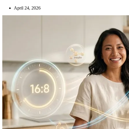
April 24, 2026