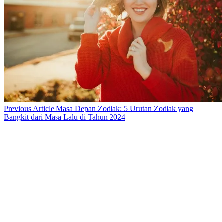
Previous
Previous Article
Masa Depan Zodiak: 5 Urutan Zodiak yang
Post:
Bangkit dari Masa Lalu di Tahun 2024