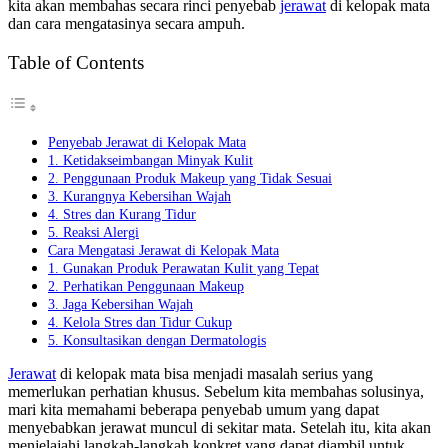
kita akan membahas secara rinci penyebab
jerawat
di kelopak mata
dan cara mengatasinya secara ampuh.
Table of Contents
Penyebab Jerawat di Kelopak Mata
1. Ketidakseimbangan Minyak Kulit
2. Penggunaan Produk Makeup yang Tidak Sesuai
3. Kurangnya Kebersihan Wajah
4. Stres dan Kurang Tidur
5. Reaksi Alergi
Cara Mengatasi Jerawat di Kelopak Mata
1. Gunakan Produk Perawatan Kulit yang Tepat
2. Perhatikan Penggunaan Makeup
3. Jaga Kebersihan Wajah
4. Kelola Stres dan Tidur Cukup
5. Konsultasikan dengan Dermatologis
Jerawat
di kelopak mata bisa menjadi masalah serius yang
memerlukan perhatian khusus. Sebelum kita membahas solusinya,
mari kita memahami beberapa penyebab umum yang dapat
menyebabkan jerawat muncul di sekitar mata. Setelah itu, kita akan
menjelajahi langkah-langkah konkret yang dapat diambil untuk