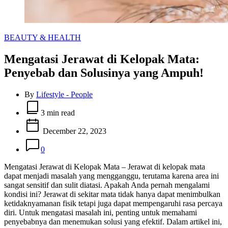
Categories
BEAUTY & HEALTH
Mengatasi Jerawat di Kelopak Mata:
Penyebab dan Solusinya yang Ampuh!
By
Lifestyle - People
Estimated
read
3 min read
time
December 22, 2023
0
Mengatasi Jerawat di Kelopak Mata – Jerawat di kelopak mata
dapat menjadi masalah yang mengganggu, terutama karena area ini
sangat sensitif dan sulit diatasi. Apakah Anda pernah mengalami
kondisi ini? Jerawat di sekitar mata tidak hanya dapat menimbulkan
ketidaknyamanan fisik tetapi juga dapat mempengaruhi rasa percaya
diri. Untuk mengatasi masalah ini, penting untuk memahami
penyebabnya dan menemukan solusi yang efektif. Dalam artikel ini,