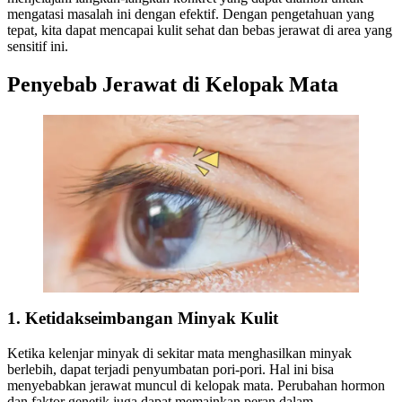
mengatasi masalah ini dengan efektif. Dengan pengetahuan yang
tepat, kita dapat mencapai kulit sehat dan bebas jerawat di area yang
sensitif ini.
Penyebab Jerawat di Kelopak Mata
1. Ketidakseimbangan Minyak Kulit
Ketika kelenjar minyak di sekitar mata menghasilkan minyak
berlebih, dapat terjadi penyumbatan pori-pori. Hal ini bisa
menyebabkan jerawat muncul di kelopak mata. Perubahan hormon
dan faktor genetik juga dapat memainkan peran dalam