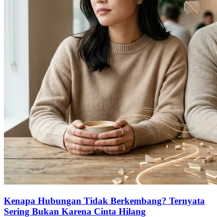
Kenapa Hubungan Tidak Berkembang? Ternyata
Sering Bukan Karena Cinta Hilang