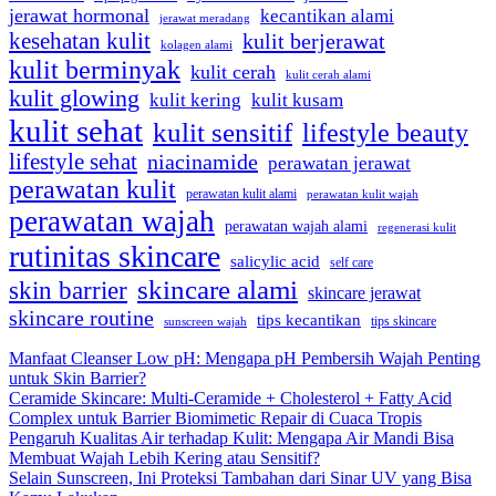
jerawat hormonal
kecantikan alami
jerawat meradang
kesehatan kulit
kulit berjerawat
kolagen alami
kulit berminyak
kulit cerah
kulit cerah alami
kulit glowing
kulit kering
kulit kusam
kulit sehat
kulit sensitif
lifestyle beauty
lifestyle sehat
niacinamide
perawatan jerawat
perawatan kulit
perawatan kulit alami
perawatan kulit wajah
perawatan wajah
perawatan wajah alami
regenerasi kulit
rutinitas skincare
salicylic acid
self care
skincare alami
skin barrier
skincare jerawat
skincare routine
tips kecantikan
tips skincare
sunscreen wajah
Manfaat Cleanser Low pH: Mengapa pH Pembersih Wajah Penting
untuk Skin Barrier?
Ceramide Skincare: Multi-Ceramide + Cholesterol + Fatty Acid
Complex untuk Barrier Biomimetic Repair di Cuaca Tropis
Pengaruh Kualitas Air terhadap Kulit: Mengapa Air Mandi Bisa
Membuat Wajah Lebih Kering atau Sensitif?
Selain Sunscreen, Ini Proteksi Tambahan dari Sinar UV yang Bisa