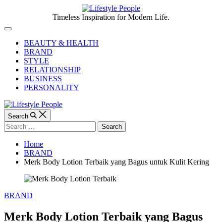
Skip
to
Lifestyle
Timeless Inspiration for Modern Life.
content
People
Off
Canvas
BEAUTY & HEALTH
BRAND
STYLE
RELATIONSHIP
BUSINESS
PERSONALITY
Search
Search
for:
Home
BRAND
Merk Body Lotion Terbaik yang Bagus untuk Kulit Kering
Categories
BRAND
Merk Body Lotion Terbaik yang Bagus