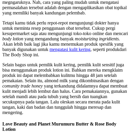
megngaruknya. Nah, cara yang paling mudah untuk mengatasi
permasalahan tersebut adalah dengan mengaplikasikan obat topikal
yang memiliki banyak kandungan pelembab.
Tetapi kamu tidak perlu repot-repot mengunjungi dokter hanya
untuk meminta resep penggunaan obat tersebut. Cukup pergi
kesupermarket saja atau mengunjungi toko-toko online dan mencari
body lotion
yang mengandung banyak
moisturizing ingridients.
Akan lebih baik lagi jika kamu menemukan produk spesifik yang
banyak digunakan untuk
mengatasi kulit kering
, seperti produkdari
The Body Shop ini.
Selain bagus untuk pemilik kulit kering, pemilik kulit sensitif juga
bisa menggunakan produk lotion ini. Bahkan mereka mengklaim
produk ini dapat melembabkan kulitmu hingga 48 jam setelah
pemakaian. Selain itu, almond milk yang dikombinasikan dengan
comunity trade honey
yang terkandung didalamnya dapat membuat
kulit menjadi lebih lembut dan halus. Cara pemakaiannya, gunakan
setelah mandi atau pada tubuh yang bersih dan tuangkan
secukupnya pada tangan. Lalu oleskan secara merata pada kulit
tangan, kaki dan badan dan tunggulah hingga meresap dan
mengering.
Love Beauty and Planet Murumuru Butter & Rose Body
Lotion