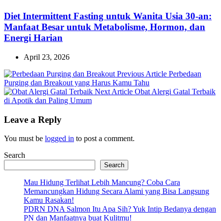
Diet Intermittent Fasting untuk Wanita Usia 30-an:
Manfaat Besar untuk Metabolisme, Hormon, dan
Energi Harian
April 23, 2026
Previous
Previous Article
Perbedaan
Post:
Purging dan Breakout yang Harus Kamu Tahu
Next
Next Article
Obat Alergi Gatal Terbaik
Post:
di Apotik dan Paling Umum
Leave a Reply
You must be
logged in
to post a comment.
Search
Search
Mau Hidung Terlihat Lebih Mancung? Coba Cara
Memancungkan Hidung Secara Alami yang Bisa Langsung
Kamu Rasakan!
PDRN DNA Salmon Itu Apa Sih? Yuk Intip Bedanya dengan
PN dan Manfaatnya buat Kulitmu!