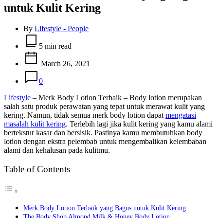
untuk Kulit Kering
By
Lifestyle - People
Estimated
read
5 min read
time
March 26, 2021
0
Lifestyle
– Merk Body Lotion Terbaik – Body lotion merupakan
salah satu produk perawatan yang tepat untuk merawat kulit yang
kering. Namun, tidak semua merk body lotion dapat
mengatasi
masalah kulit kering
. Terlebih lagi jika kulit kering yang kamu alami
bertekstur kasar dan bersisik. Pastinya kamu membutuhkan body
lotion dengan ekstra pelembab untuk mengembalikan kelembaban
alami dan kehalusan pada kulitmu.
Table of Contents
Merk Body Lotion Terbaik yang Bagus untuk Kulit Kering
The Body Shop Almond Milk & Honey Body Lotion