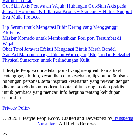
Kamu Lakukan
Gut Skin Axis Perawatan Wajah: Hubungan Gut-Skin Axis pada
Jerawat Hormonal & Inflamasi Kronis + Skincare + Nutrisi Support
Eva Mulia Protocol
Lip Serum untuk Mengatasi Bibir Kering yang Mengganggu
Aktivitas
Masker Komedo untuk Membersihkan Pori-pori Tersumbat di
Wajah
Obat Totol Jerawat Efektif Mengatasi Bintik Merah Bandel
Nail Art Maroon sebagai Pilihan Warna yang Elegan dan Fleksibel
Physical Sunscreen untuk Perlindungan Kulit
Lifestyle-People.com adalah portal yang menghadirkan artikel
tentang gaya hidup, kecantikan dan kesehatan, tips brand & bisnis,
hubungan personal, serta inspirasi keseharian yang relevan dengan
dinamika kehidupan modern. Konten ditulis ringkas dan praktis
untuk pembaca yang mencari info berguna tentang kehidupan
sehari-hari.
Privacy Policy
© 2026 Lifestyle-People.com. Crafted and Developed by
Transpedia
Nusantara
. All Rights Reserved.