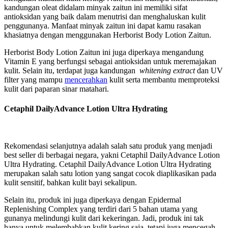
kandungan oleat didalam minyak zaitun ini memiliki sifat
antioksidan yang baik dalam menutrisi dan menghaluskan kulit
penggunanya. Manfaat minyak zaitun ini dapat kamu rasakan
khasiatnya dengan menggunakan Herborist Body Lotion Zaitun.
Herborist Body Lotion Zaitun ini juga diperkaya mengandung
Vitamin E yang berfungsi sebagai antioksidan untuk meremajakan
kulit. Selain itu, terdapat juga kandungan
whitening extract
dan UV
filter yang mampu
mencerahkan
kulit serta membantu memproteksi
kulit dari paparan sinar matahari.
Cetaphil DailyAdvance Lotion Ultra Hydrating
Rekomendasi selanjutnya adalah salah satu produk yang menjadi
best seller di berbagai negara, yakni Cetaphil DailyAdvance Lotion
Ultra Hydrating. Cetaphil DailyAdvance Lotion Ultra Hydrating
merupakan salah satu lotion yang sangat cocok diaplikasikan pada
kulit sensitif, bahkan kulit bayi sekalipun.
Selain itu, produk ini juga diperkaya dengan Epidermal
Replenishing Complex yang terdiri dari 5 bahan utama yang
gunanya melindungi kulit dari kekeringan. Jadi, produk ini tak
hanya untuk melembabkan kulit kering saja, tetapi juga mencegah