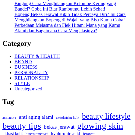
Bingung Cara Menghilangkan Ketombe Kering yang
Bandel? Coba Ini Biar Rambutmu Lebih Sehat!
Bopeng Bekas Jerawat Bikin Tidak Percaya Diri? Ini Cara
Menghilangkan Bopeng di Wajah yang Bisa Kamu Coba!
Perbedaan Melasma dan Flek Hitam: Mana yang Kamu
Alami dan Bagaimana Cara Mengatasinya?
Category
BEAUTY & HEALTH
BRAND
BUSINESS
PERSONALITY
RELATIONSHIP
STYLE
Uncategorized
Tag
beauty lifestyle
anti aging alami
anti aging
antioksidan kulit
beauty tips
glowing skin
bekas jerawat
hidrasi kulit
hyaluronic acid
hiperpigmentasi
jerawat