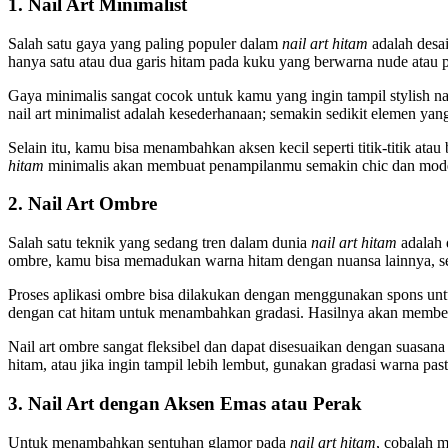
1. Nail Art Minimalist
Salah satu gaya yang paling populer dalam
nail art hitam
adalah desai
hanya satu atau dua garis hitam pada kuku yang berwarna nude atau p
Gaya minimalis sangat cocok untuk kamu yang ingin tampil stylish na
nail art minimalist adalah kesederhanaan; semakin sedikit elemen y
Selain itu, kamu bisa menambahkan aksen kecil seperti titik-titik a
hitam
minimalis akan membuat penampilanmu semakin chic dan mod
2. Nail Art Ombre
Salah satu teknik yang sedang tren dalam dunia
nail art hitam
adalah 
ombre, kamu bisa memadukan warna hitam dengan nuansa lainnya, sepe
Proses aplikasi ombre bisa dilakukan dengan menggunakan spons unt
dengan cat hitam untuk menambahkan gradasi. Hasilnya akan member
Nail art ombre sangat fleksibel dan dapat disesuaikan dengan suasan
hitam, atau jika ingin tampil lebih lembut, gunakan gradasi warna pas
3. Nail Art dengan Aksen Emas atau Perak
Untuk menambahkan sentuhan glamor pada
nail art hitam
, cobalah 