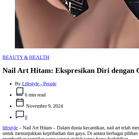
Categories
BEAUTY & HEALTH
Nail Art Hitam: Ekspresikan Diri dengan 
By
Lifestyle - People
Estimated
read
6 min read
time
November 9, 2024
0
lifestyle
– Nail Art Hitam – Dalam dunia kecantikan, nail art telah men
untuk menunjukkan kepribadian dan gaya. Di antara berbagai pilihan
memberikan tampilan yang sangat stylish tanpa harus berlebihan.