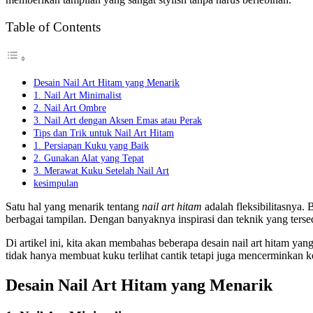
Table of Contents
Desain Nail Art Hitam yang Menarik
1. Nail Art Minimalist
2. Nail Art Ombre
3. Nail Art dengan Aksen Emas atau Perak
Tips dan Trik untuk Nail Art Hitam
1. Persiapan Kuku yang Baik
2. Gunakan Alat yang Tepat
3. Merawat Kuku Setelah Nail Art
kesimpulan
Satu hal yang menarik tentang
nail art hitam
adalah fleksibilitasnya
berbagai tampilan. Dengan banyaknya inspirasi dan teknik yang ters
Di artikel ini, kita akan membahas beberapa desain nail art hitam ya
tidak hanya membuat kuku terlihat cantik tetapi juga mencerminkan 
Desain Nail Art Hitam yang Menarik