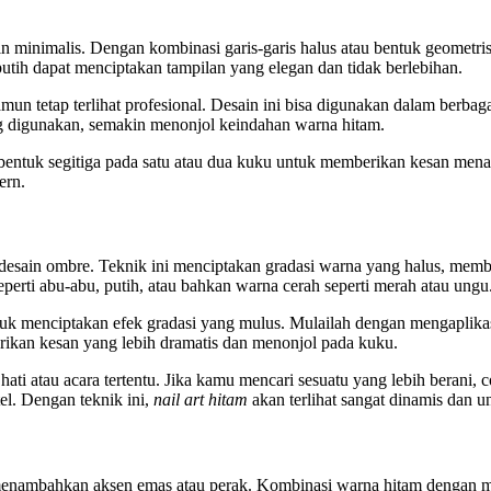
n minimalis. Dengan kombinasi garis-garis halus atau bentuk geometri
utih dapat menciptakan tampilan yang elegan dan tidak berlebihan.
mun tetap terlihat profesional. Desain ini bisa digunakan dalam berba
ang digunakan, semakin menonjol keindahan warna hitam.
tau bentuk segitiga pada satu atau dua kuku untuk memberikan kesan me
ern.
desain ombre. Teknik ini menciptakan gradasi warna yang halus, memb
rti abu-abu, putih, atau bahkan warna cerah seperti merah atau ungu
uk menciptakan efek gradasi yang mulus. Mulailah dengan mengaplika
ikan kesan yang lebih dramatis dan menonjol pada kuku.
a hati atau acara tertentu. Jika kamu mencari sesuatu yang lebih bera
tel. Dengan teknik ini,
nail art hitam
akan terlihat sangat dinamis dan un
menambahkan aksen emas atau perak. Kombinasi warna hitam dengan met