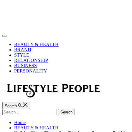
Skip
to
content
Lifestyle
People
Off
Canvas
BEAUTY & HEALTH
BRAND
STYLE
RELATIONSHIP
BUSINESS
PERSONALITY
Search
Search
for:
Home
BEAUTY & HEALTH