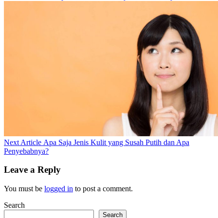
Post:
Next
Next Article
Apa Saja Jenis Kulit yang Susah Putih dan Apa
Post:
Penyebabnya?
Leave a Reply
You must be
logged in
to post a comment.
Search
Search