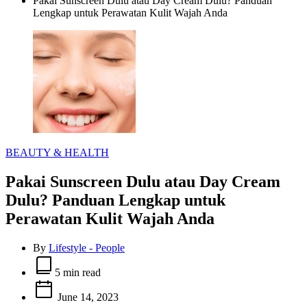
Pakai Sunscreen Dulu atau Day Cream Dulu? Panduan
Lengkap untuk Perawatan Kulit Wajah Anda
Categories
BEAUTY & HEALTH
Pakai Sunscreen Dulu atau Day Cream
Dulu? Panduan Lengkap untuk
Perawatan Kulit Wajah Anda
By
Lifestyle - People
Estimated
read
5 min read
time
June 14, 2023