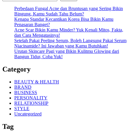
Perbedaan Fungal Acne dan Bruntusan yang Sering Bikin
Bingung, Kamu Sudah Tahu Belum?
Kenapa Standar Kecantikan Korea Bisa Bikin Kamu
Penasaran Banget?
Acne Scar Bikin Kamu Minder? Yuk Kenali Mitos, Fakta,
dan Cara Mengatasinya!
Setelah Pakai Peeling Serum, Boleh Langsung Pakai Serum
Niacinamide? Ini Jawaban yang Kamu Butuhkan!
Urutan Skincare Pagi yang Bikin Kulitmu Glowing dari
Bangun Tidur, Coba Yuk!
Category
BEAUTY & HEALTH
BRAND
BUSINESS
PERSONALITY
RELATIONSHIP
STYLE
Uncategorized
Tag