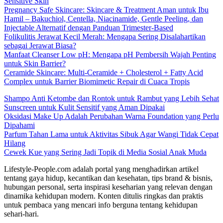
Sensitive Skin
Pregnancy Safe Skincare: Skincare & Treatment Aman untuk Ibu
Hamil – Bakuchiol, Centella, Niacinamide, Gentle Peeling, dan
Injectable Alternatif dengan Panduan Trimester-Based
Folikulitis Jerawat Kecil Merah: Mengapa Sering Disalahartikan
sebagai Jerawat Biasa?
Manfaat Cleanser Low pH: Mengapa pH Pembersih Wajah Penting
untuk Skin Barrier?
Ceramide Skincare: Multi-Ceramide + Cholesterol + Fatty Acid
Complex untuk Barrier Biomimetic Repair di Cuaca Tropis
Shampo Anti Ketombe dan Rontok untuk Rambut yang Lebih Sehat
Sunscreen untuk Kulit Sensitif yang Aman Dipakai
Oksidasi Make Up Adalah Perubahan Warna Foundation yang Perlu
Dipahami
Parfum Tahan Lama untuk Aktivitas Sibuk Agar Wangi Tidak Cepat
Hilang
Cewek Kue yang Sering Jadi Topik di Media Sosial Anak Muda
Lifestyle-People.com adalah portal yang menghadirkan artikel
tentang gaya hidup, kecantikan dan kesehatan, tips brand & bisnis,
hubungan personal, serta inspirasi keseharian yang relevan dengan
dinamika kehidupan modern. Konten ditulis ringkas dan praktis
untuk pembaca yang mencari info berguna tentang kehidupan
sehari-hari.