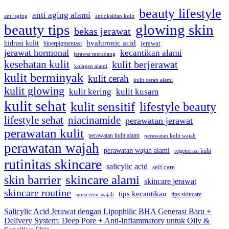
beauty lifestyle
anti aging alami
anti aging
antioksidan kulit
beauty tips
glowing skin
bekas jerawat
hyaluronic acid
hidrasi kulit
hiperpigmentasi
jerawat
jerawat hormonal
kecantikan alami
jerawat meradang
kesehatan kulit
kulit berjerawat
kolagen alami
kulit berminyak
kulit cerah
kulit cerah alami
kulit glowing
kulit kering
kulit kusam
kulit sehat
kulit sensitif
lifestyle beauty
lifestyle sehat
niacinamide
perawatan jerawat
perawatan kulit
perawatan kulit alami
perawatan kulit wajah
perawatan wajah
perawatan wajah alami
regenerasi kulit
rutinitas skincare
salicylic acid
self care
skincare alami
skin barrier
skincare jerawat
skincare routine
tips kecantikan
tips skincare
sunscreen wajah
Salicylic Acid Jerawat dengan Lipophilic BHA Generasi Baru +
Delivery System: Deep Pore + Anti-Inflammatory untuk Oily &