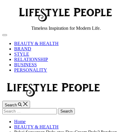
Skip
to
content
Lifestyle
Timeless Inspiration for Modern Life.
People
Off
Canvas
BEAUTY & HEALTH
BRAND
STYLE
RELATIONSHIP
BUSINESS
PERSONALITY
Search
Search
for:
Home
BEAUTY & HEALTH