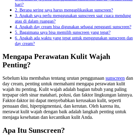
hari?
2. Berapa sering saya harus mengaplikasikan sunscreen?
3. Apakah saya perlu menggunakan sunscreen saat cuaca mendung
atau di dalam ruangan?
4. Apakah day cream bisa digunakan sebagai pengganti sunscreen?
5. Bagaimana saya bisa memilih sunscreen yang tepat?
6. Apakah ada waktu yang tepat untuk menggunakan sunscreen dan
day cream?
Mengapa Perawatan Kulit Wajah
Penting?
Sebelum kita membahas tentang urutan penggunaan
sunscreen
dan
day cream, penting untuk memahami mengapa perawatan kulit
wajah itu penting. Kulit wajah adalah bagian tubuh yang paling
terpapar oleh sinar matahari, polusi, dan faktor lingkungan lainnya.
Faktor-faktor ini dapat menyebabkan kerusakan kulit, seperti
penuaan dini, hiperpigmentasi, dan kerutan. Oleh karena itu,
merawat kulit wajah dengan baik adalah langkah penting untuk
menjaga kesehatan dan kecantikan kulit Anda.
Apa Itu Sunscreen?