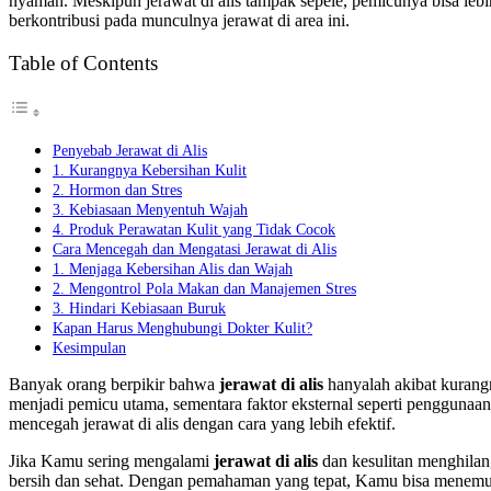
nyaman. Meskipun jerawat di alis tampak sepele, pemicunya bisa leb
berkontribusi pada munculnya jerawat di area ini.
Table of Contents
Penyebab Jerawat di Alis
1. Kurangnya Kebersihan Kulit
2. Hormon dan Stres
3. Kebiasaan Menyentuh Wajah
4. Produk Perawatan Kulit yang Tidak Cocok
Cara Mencegah dan Mengatasi Jerawat di Alis
1. Menjaga Kebersihan Alis dan Wajah
2. Mengontrol Pola Makan dan Manajemen Stres
3. Hindari Kebiasaan Buruk
Kapan Harus Menghubungi Dokter Kulit?
Kesimpulan
Banyak orang berpikir bahwa
jerawat di alis
hanyalah akibat kurangn
menjadi pemicu utama, sementara faktor eksternal seperti pengguna
mencegah jerawat di alis dengan cara yang lebih efektif.
Jika Kamu sering mengalami
jerawat di alis
dan kesulitan menghilang
bersih dan sehat. Dengan pemahaman yang tepat, Kamu bisa menemukan