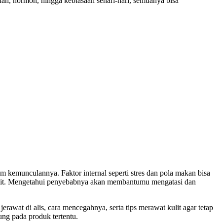
an, hormon, hingga kebiasaan sehari-hari, semuanya bisa
 kemunculannya. Faktor internal seperti stres dan pola makan bisa
kulit. Mengetahui penyebabnya akan membantumu mengatasi dan
awat di alis, cara mencegahnya, serta tips merawat kulit agar tetap
ung pada produk tertentu.