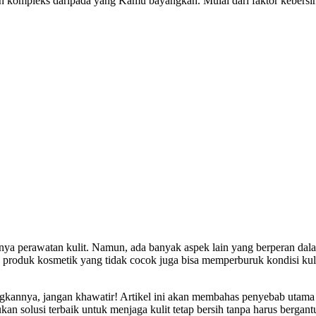
ih kompleks daripada yang Kamu bayangkan. Mulai dari faktor kebersih
ya perawatan kulit. Namun, ada banyak aspek lain yang berperan dalam
an produk kosmetik yang tidak cocok juga bisa memperburuk kondisi 
kannya, jangan khawatir! Artikel ini akan membahas penyebab utama jer
 solusi terbaik untuk menjaga kulit tetap bersih tanpa harus bergant