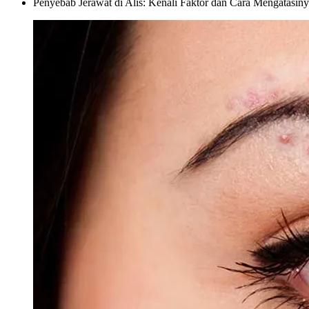
Penyebab Jerawat di Alis: Kenali Faktor dan Cara Mengatasin