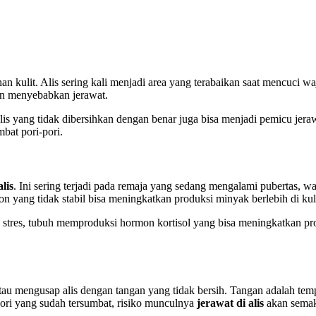
n kulit. Alis sering kali menjadi area yang terabaikan saat mencuci wa
dan menyebabkan jerawat.
l alis yang tidak dibersihkan dengan benar juga bisa menjadi pemicu je
bat pori-pori.
lis
. Ini sering terjadi pada remaja yang sedang mengalami pubertas, 
n yang tidak stabil bisa meningkatkan produksi minyak berlebih di ku
 stres, tubuh memproduksi hormon kortisol yang bisa meningkatkan pro
au mengusap alis dengan tangan yang tidak bersih. Tangan adalah temp
pori yang sudah tersumbat, risiko munculnya
jerawat di alis
akan semaki