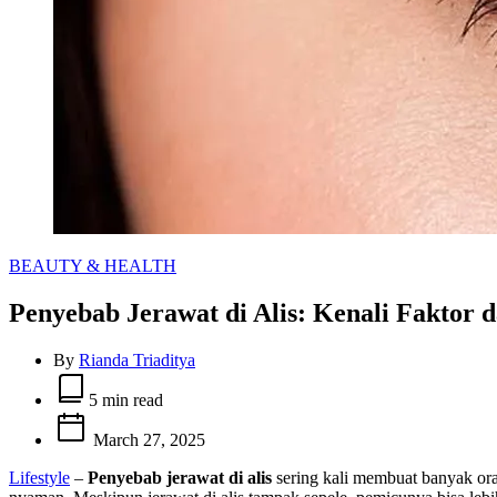
Categories
BEAUTY & HEALTH
Penyebab Jerawat di Alis: Kenali Faktor
By
Rianda Triaditya
Estimated
read
5 min read
time
March 27, 2025
Lifestyle
–
Penyebab jerawat di alis
sering kali membuat banyak ora