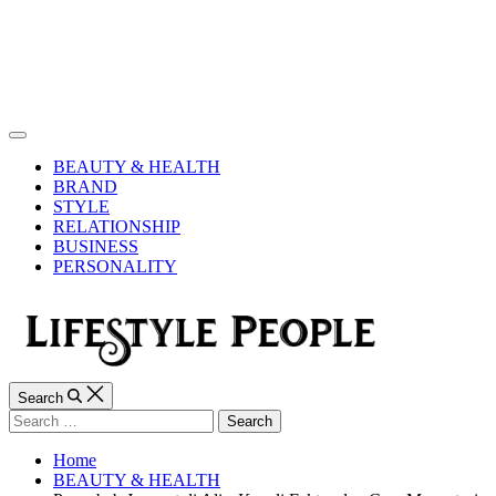
Skip
to
content
Lifestyle
People
Off
Canvas
BEAUTY & HEALTH
BRAND
STYLE
RELATIONSHIP
BUSINESS
PERSONALITY
Search
Search
for:
Home
BEAUTY & HEALTH