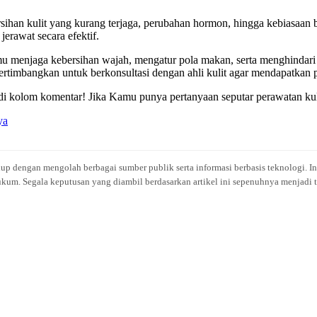
bersihan kulit yang kurang terjaga, perubahan hormon, hingga kebiasa
rawat secara efektif.
 menjaga kebersihan wajah, mengatur pola makan, serta menghindari ke
timbangkan untuk berkonsultasi dengan ahli kulit agar mendapatkan p
 kolom komentar! Jika Kamu punya pertanyaan seputar perawatan kulit,
ya
idup dengan mengolah berbagai sumber publik serta informasi berbasis teknologi. I
kum. Segala keputusan yang diambil berdasarkan artikel ini sepenuhnya menjadi t