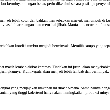
ut berminyak dengan benar, perlu diketahui secara pasti apa penyebab 
menjadi lebih kotor dan bahkan menyebabkan minyak menumpuk di kulit
tivitas di luar ruangan atau memakai jilbab. Manfaat mencuci rambut set
ebabkan kondisi rambut menjadi berminyak. Memilih sampo yang tepa
at masih lembap akibat keramas. Tindakan ini justru akan menyebabka
ngeringkannya. Kulit kepala akan menjadi lebih lembab dan berminyak.
penjual yang menjajakan makanan ini dimana-mana. Sama halnya den
 santan yang tinggi kolesterol hanya akan meningkatkan produksi minya