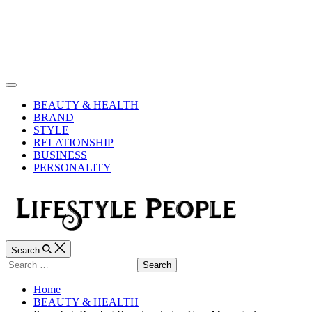
Skip
to
content
Lifestyle
People
Off
Canvas
BEAUTY & HEALTH
BRAND
STYLE
RELATIONSHIP
BUSINESS
PERSONALITY
Search
Search
for:
Home
BEAUTY & HEALTH