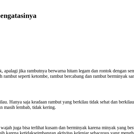
engatasinya
 apalagi jika rambutnya berwarna hitam legam dan rontok dengan semp
ah rambut seperti ketombe, rambut bercabang dan rambut berminyak san
au. Hanya saja keadaan rambut yang berkilau tidak sehat dan berkilau,
an masih lembab, tidak kering.
ajah juga bisa terlihat kusam dan berminyak karena minyak yang ber
bih karena ketidakseimbangan aktivitas kelenjar sebaceous yang mengh