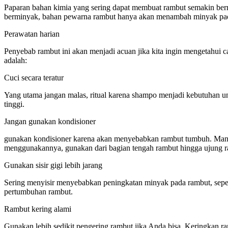
Paparan bahan kimia yang sering dapat membuat rambut semakin be
berminyak, bahan pewarna rambut hanya akan menambah minyak pada
Perawatan harian
Penyebab rambut ini akan menjadi acuan jika kita ingin mengetahui
adalah:
Cuci secara teratur
Yang utama jangan malas, ritual karena shampo menjadi kebutuhan untu
tinggi.
Jangan gunakan kondisioner
gunakan kondisioner karena akan menyebabkan rambut tumbuh. Manf
menggunakannya, gunakan dari bagian tengah rambut hingga ujung r
Gunakan sisir gigi lebih jarang
Sering menyisir menyebabkan peningkatan minyak pada rambut, seperti
pertumbuhan rambut.
Rambut kering alami
Gunakan lebih sedikit pengering rambut jika Anda bisa. Keringkan