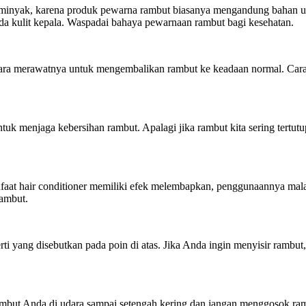
rminyak, karena produk pewarna rambut biasanya mengandung bahan u
 kulit kepala. Waspadai bahaya pewarnaan rambut bagi kesehatan.
 cara merawatnya untuk mengembalikan rambut ke keadaan normal. Cara
k menjaga kebersihan rambut. Apalagi jika rambut kita sering tertutup
aat hair conditioner memiliki efek melembapkan, penggunaannya mal
ambut.
 yang disebutkan pada poin di atas. Jika Anda ingin menyisir rambut, 
 rambut Anda di udara sampai setengah kering dan jangan menggosok