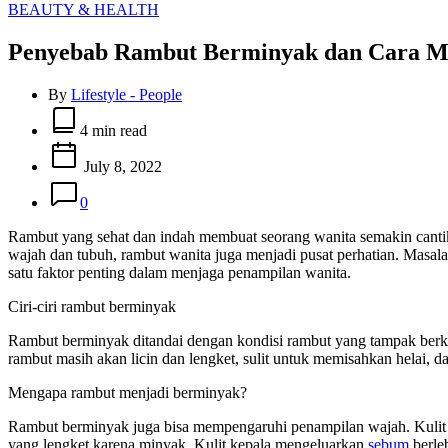
Categories
BEAUTY & HEALTH
Penyebab Rambut Berminyak dan Cara M
By
Lifestyle - People
Estimated
read
4 min read
time
July 8, 2022
0
Rambut yang sehat dan indah membuat seorang wanita semakin cantik,
wajah dan tubuh, rambut wanita juga menjadi pusat perhatian. Masal
satu faktor penting dalam menjaga penampilan wanita.
Ciri-ciri rambut berminyak
Rambut berminyak ditandai dengan kondisi rambut yang tampak berkil
rambut masih akan licin dan lengket, sulit untuk memisahkan helai, d
Mengapa rambut menjadi berminyak?
Rambut berminyak juga bisa mempengaruhi penampilan wajah. Kulit w
yang lengket karena minyak. Kulit kepala mengeluarkan
sebum
berle