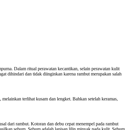
urna. Dalam ritual perawatan kecantikan, selain perawatan kulit
gat dihindari dan tidak diinginkan karena rambut merupakan salah
 melainkan terlihat kusam dan lengket. Bahkan setelah keramas,
asal dari rambut. Kotoran dan debu cepat menempel pada rambut
asilkan sebum. Sebum adalah lapisan lilin minyak pada kulit. Sebum