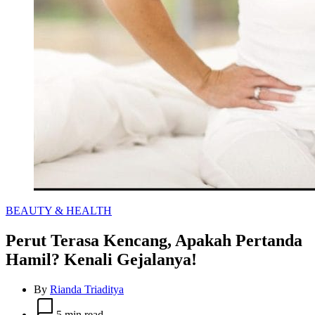
Categories
BEAUTY & HEALTH
Perut Terasa Kencang, Apakah Pertanda
Hamil? Kenali Gejalanya!
By
Rianda Triaditya
Estimated
read
5 min read