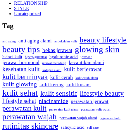
RELATIONSHIP
STYLE
Uncategorized
Tag
beauty lifestyle
anti aging alami
anti aging
antioksidan kulit
beauty tips
glowing skin
bekas jerawat
hidrasi kulit
hyaluronic acid
hiperpigmentasi
jerawat
jerawat hormonal
kecantikan alami
jerawat meradang
kesehatan kulit
kulit berjerawat
kolagen alami
kulit berminyak
kulit cerah
kulit cerah alami
kulit glowing
kulit kering
kulit kusam
kulit sehat
kulit sensitif
lifestyle beauty
lifestyle sehat
niacinamide
perawatan jerawat
perawatan kulit
perawatan kulit alami
perawatan kulit wajah
perawatan wajah
perawatan wajah alami
regenerasi kulit
rutinitas skincare
salicylic acid
self care