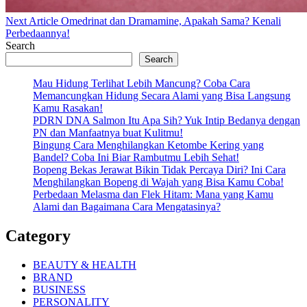
Next
Next Article
Omedrinat dan Dramamine, Apakah Sama? Kenali
Post:
Perbedaannya!
Search
Search
Mau Hidung Terlihat Lebih Mancung? Coba Cara
Memancungkan Hidung Secara Alami yang Bisa Langsung
Kamu Rasakan!
PDRN DNA Salmon Itu Apa Sih? Yuk Intip Bedanya dengan
PN dan Manfaatnya buat Kulitmu!
Bingung Cara Menghilangkan Ketombe Kering yang
Bandel? Coba Ini Biar Rambutmu Lebih Sehat!
Bopeng Bekas Jerawat Bikin Tidak Percaya Diri? Ini Cara
Menghilangkan Bopeng di Wajah yang Bisa Kamu Coba!
Perbedaan Melasma dan Flek Hitam: Mana yang Kamu
Alami dan Bagaimana Cara Mengatasinya?
Category
BEAUTY & HEALTH
BRAND
BUSINESS
PERSONALITY