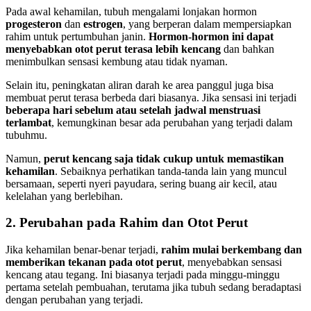
Pada awal kehamilan, tubuh mengalami lonjakan hormon
progesteron
dan
estrogen
, yang berperan dalam mempersiapkan
rahim untuk pertumbuhan janin.
Hormon-hormon ini dapat
menyebabkan otot perut terasa lebih kencang
dan bahkan
menimbulkan sensasi kembung atau tidak nyaman.
Selain itu, peningkatan aliran darah ke area panggul juga bisa
membuat perut terasa berbeda dari biasanya. Jika sensasi ini terjadi
beberapa hari sebelum atau setelah jadwal menstruasi
terlambat
, kemungkinan besar ada perubahan yang terjadi dalam
tubuhmu.
Namun,
perut kencang saja tidak cukup untuk memastikan
kehamilan
. Sebaiknya perhatikan tanda-tanda lain yang muncul
bersamaan, seperti nyeri payudara, sering buang air kecil, atau
kelelahan yang berlebihan.
2. Perubahan pada Rahim dan Otot Perut
Jika kehamilan benar-benar terjadi,
rahim mulai berkembang dan
memberikan tekanan pada otot perut
, menyebabkan sensasi
kencang atau tegang. Ini biasanya terjadi pada minggu-minggu
pertama setelah pembuahan, terutama jika tubuh sedang beradaptasi
dengan perubahan yang terjadi.