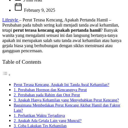
time
February 9, 2025
Lifestyle
– Perut Terasa Kencang, Apakah Pertanda Hamil –
Perubahan pada tubuh sering kali menjadi tanda awal kehamilan,
tetapi
perut terasa kencang apakah pertanda hamil
? Banyak
wanita yang mengalami sensasi ini dan langsung bertanya-tanya
apakah ini merupakan salah satu tanda awal kehamilan atau hanya
gejala biasa yang berhubungan dengan siklus menstruasi atau
gangguan pencernaan.
Table of Contents
Perut Terasa Kencang, Apakah Ini Tanda Awal Kehamilan?
1. Perubahan Hormon dan Kencangnya Perut
2. Perubahan pada Rahim dan Otot Perut
3. Apakah Hanya Kehamilan yang Menyebabkan Perut Kencang?
Bagaimana Membedakan Perut Kencang Akibat Hamil dan Faktor
Lain?
1. Perhatikan Waktu Terjadinya
2. Apakah Ada Gejala Lain yang Muncul?
3. Coba Lakukan Tes Kehamilan