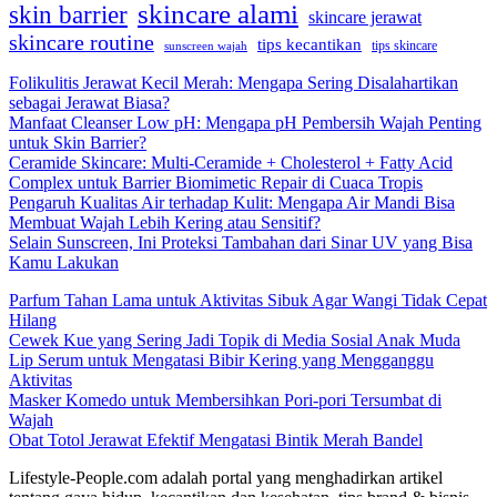
skincare alami
skin barrier
skincare jerawat
skincare routine
tips kecantikan
tips skincare
sunscreen wajah
Folikulitis Jerawat Kecil Merah: Mengapa Sering Disalahartikan
sebagai Jerawat Biasa?
Manfaat Cleanser Low pH: Mengapa pH Pembersih Wajah Penting
untuk Skin Barrier?
Ceramide Skincare: Multi-Ceramide + Cholesterol + Fatty Acid
Complex untuk Barrier Biomimetic Repair di Cuaca Tropis
Pengaruh Kualitas Air terhadap Kulit: Mengapa Air Mandi Bisa
Membuat Wajah Lebih Kering atau Sensitif?
Selain Sunscreen, Ini Proteksi Tambahan dari Sinar UV yang Bisa
Kamu Lakukan
Parfum Tahan Lama untuk Aktivitas Sibuk Agar Wangi Tidak Cepat
Hilang
Cewek Kue yang Sering Jadi Topik di Media Sosial Anak Muda
Lip Serum untuk Mengatasi Bibir Kering yang Mengganggu
Aktivitas
Masker Komedo untuk Membersihkan Pori-pori Tersumbat di
Wajah
Obat Totol Jerawat Efektif Mengatasi Bintik Merah Bandel
Lifestyle-People.com adalah portal yang menghadirkan artikel