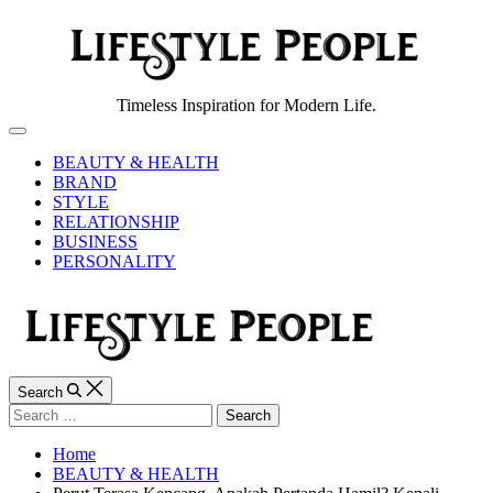
Skip
to
content
Lifestyle
Timeless Inspiration for Modern Life.
People
Off
Canvas
BEAUTY & HEALTH
BRAND
STYLE
RELATIONSHIP
BUSINESS
PERSONALITY
Search
Search
for:
Home
BEAUTY & HEALTH