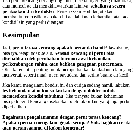
Jika perut kencang berlangsung lama, disertai nyeri yang tidak biasa,
atau muncul gejala mengkhawatirkan lainnya,
sebaiknya segera
periksakan diri ke dokter
. Pemeriksaan lebih lanjut akan
membantu memastikan apakah ini adalah tanda kehamilan atau ada
kondisi lain yang perlu ditangani.
Kesimpulan
Jadi,
perut terasa kencang apakah pertanda hamil?
Jawabannya
bisa iya, tetapi tidak selalu.
Sensasi kencang di perut bisa
disebabkan oleh perubahan hormon awal kehamilan,
perkembangan rahim, atau bahkan gangguan pencernaan
.
Oleh karena itu, penting untuk memperhatikan tanda-tanda lain yang
menyertai, seperti mual, nyeri payudara, dan sering buang air kecil.
Jika kamu mengalami kondisi ini dan curiga sedang hamil, lakukan
tes kehamilan atau konsultasikan dengan dokter untuk
memastikan kondisi tubuhmu
. Jika ternyata bukan kehamilan,
bisa jadi perut kencang disebabkan oleh faktor lain yang juga perlu
diperhatikan.
Bagaimana pengalamanmu dengan perut terasa kencang?
Apakah pernah mengalami gejala serupa? Yuk, bagikan cerita
atau pertanyaanmu di kolom komentar!