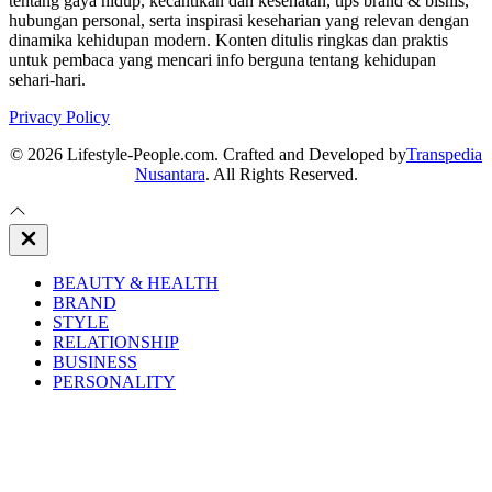
tentang gaya hidup, kecantikan dan kesehatan, tips brand & bisnis,
hubungan personal, serta inspirasi keseharian yang relevan dengan
dinamika kehidupan modern. Konten ditulis ringkas dan praktis
untuk pembaca yang mencari info berguna tentang kehidupan
sehari-hari.
Privacy Policy
© 2026 Lifestyle-People.com. Crafted and Developed by
Transpedia
Nusantara
. All Rights Reserved.
Close
Off
Canvas
BEAUTY & HEALTH
BRAND
STYLE
RELATIONSHIP
BUSINESS
PERSONALITY