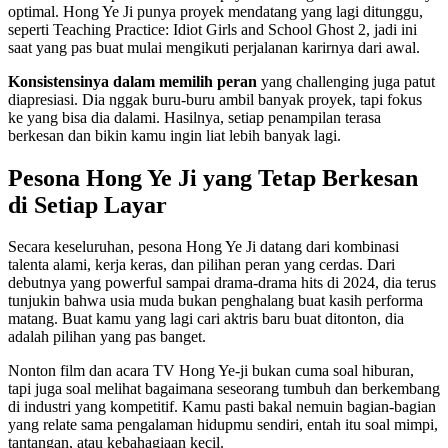
optimal. Hong Ye Ji punya proyek mendatang yang lagi ditunggu,
seperti Teaching Practice: Idiot Girls and School Ghost 2, jadi ini
saat yang pas buat mulai mengikuti perjalanan karirnya dari awal.
Konsistensinya dalam memilih peran
yang challenging juga patut
diapresiasi. Dia nggak buru-buru ambil banyak proyek, tapi fokus
ke yang bisa dia dalami. Hasilnya, setiap penampilan terasa
berkesan dan bikin kamu ingin liat lebih banyak lagi.
Pesona Hong Ye Ji yang Tetap Berkesan
di Setiap Layar
Secara keseluruhan, pesona Hong Ye Ji datang dari kombinasi
talenta alami, kerja keras, dan pilihan peran yang cerdas. Dari
debutnya yang powerful sampai drama-drama hits di 2024, dia terus
tunjukin bahwa usia muda bukan penghalang buat kasih performa
matang. Buat kamu yang lagi cari aktris baru buat ditonton, dia
adalah pilihan yang pas banget.
Nonton film dan acara TV Hong Ye-ji bukan cuma soal hiburan,
tapi juga soal melihat bagaimana seseorang tumbuh dan berkembang
di industri yang kompetitif. Kamu pasti bakal nemuin bagian-bagian
yang relate sama pengalaman hidupmu sendiri, entah itu soal mimpi,
tantangan, atau kebahagiaan kecil.