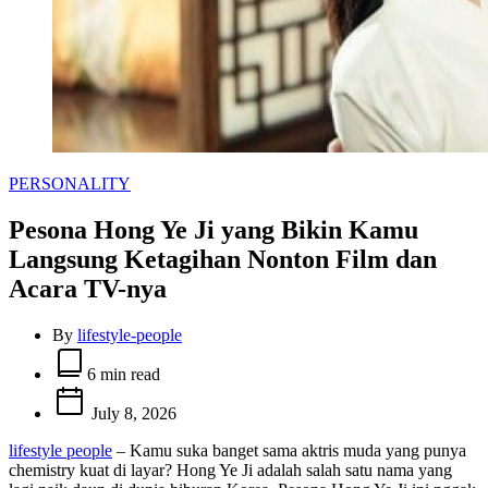
Categories
PERSONALITY
Pesona Hong Ye Ji yang Bikin Kamu
Langsung Ketagihan Nonton Film dan
Acara TV-nya
By
lifestyle-people
Estimated
read
6 min read
time
July 8, 2026
lifestyle people
– Kamu suka banget sama aktris muda yang punya
chemistry kuat di layar? Hong Ye Ji adalah salah satu nama yang