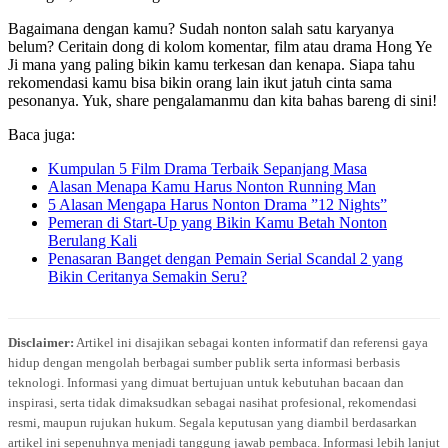
Bagaimana dengan kamu? Sudah nonton salah satu karyanya
belum? Ceritain dong di kolom komentar, film atau drama Hong Ye
Ji mana yang paling bikin kamu terkesan dan kenapa. Siapa tahu
rekomendasi kamu bisa bikin orang lain ikut jatuh cinta sama
pesonanya. Yuk, share pengalamanmu dan kita bahas bareng di sini!
Baca juga:
Kumpulan 5 Film Drama Terbaik Sepanjang Masa
Alasan Menapa Kamu Harus Nonton Running Man
5 Alasan Mengapa Harus Nonton Drama ”12 Nights”
Pemeran di Start-Up yang Bikin Kamu Betah Nonton
Berulang Kali
Penasaran Banget dengan Pemain Serial Scandal 2 yang
Bikin Ceritanya Semakin Seru?
Disclaimer:
Artikel ini disajikan sebagai konten informatif dan referensi gaya
hidup dengan mengolah berbagai sumber publik serta informasi berbasis
teknologi. Informasi yang dimuat bertujuan untuk kebutuhan bacaan dan
inspirasi, serta tidak dimaksudkan sebagai nasihat profesional, rekomendasi
resmi, maupun rujukan hukum. Segala keputusan yang diambil berdasarkan
artikel ini sepenuhnya menjadi tanggung jawab pembaca. Informasi lebih lanjut