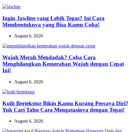
Ingin Jawline yang Lebih Tegas? Ini Cara
Membentuknya yang Bisa Kamu Coba!
August 6, 2026
Wajah Merah Mendadak? Coba Cara
Menghilangkan Kemerahan Wajah dengan Cepat
Ini!
August 6, 2026
Kulit Bertekstur Bikin Kamu Kurang Percaya Diri?
Yuk Cari Tahu Cara Mengatasinya dengan Tepat!
August 6, 2026
Previous
Previous Article
Perbedaan Hanggini Dulu dan