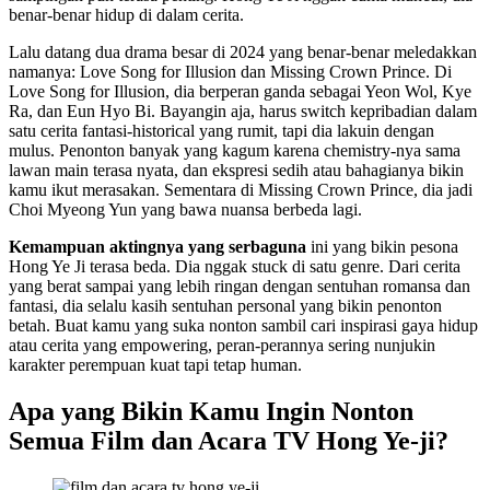
benar-benar hidup di dalam cerita.
Lalu datang dua drama besar di 2024 yang benar-benar meledakkan
namanya: Love Song for Illusion dan Missing Crown Prince. Di
Love Song for Illusion, dia berperan ganda sebagai Yeon Wol, Kye
Ra, dan Eun Hyo Bi. Bayangin aja, harus switch kepribadian dalam
satu cerita fantasi-historical yang rumit, tapi dia lakuin dengan
mulus. Penonton banyak yang kagum karena chemistry-nya sama
lawan main terasa nyata, dan ekspresi sedih atau bahagianya bikin
kamu ikut merasakan. Sementara di Missing Crown Prince, dia jadi
Choi Myeong Yun yang bawa nuansa berbeda lagi.
Kemampuan aktingnya yang serbaguna
ini yang bikin pesona
Hong Ye Ji terasa beda. Dia nggak stuck di satu genre. Dari cerita
yang berat sampai yang lebih ringan dengan sentuhan romansa dan
fantasi, dia selalu kasih sentuhan personal yang bikin penonton
betah. Buat kamu yang suka nonton sambil cari inspirasi gaya hidup
atau cerita yang empowering, peran-perannya sering nunjukin
karakter perempuan kuat tapi tetap human.
Apa yang Bikin Kamu Ingin Nonton
Semua Film dan Acara TV Hong Ye-ji?