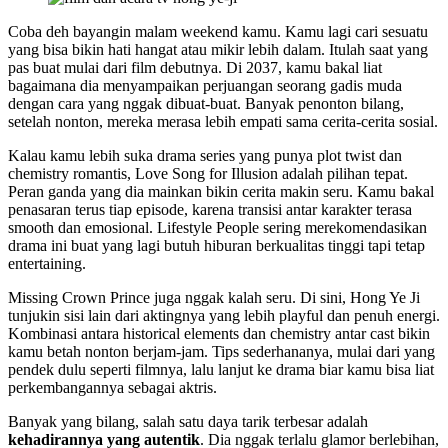
Coba deh bayangin malam weekend kamu. Kamu lagi cari sesuatu
yang bisa bikin hati hangat atau mikir lebih dalam. Itulah saat yang
pas buat mulai dari film debutnya. Di 2037, kamu bakal liat
bagaimana dia menyampaikan perjuangan seorang gadis muda
dengan cara yang nggak dibuat-buat. Banyak penonton bilang,
setelah nonton, mereka merasa lebih empati sama cerita-cerita sosial.
Kalau kamu lebih suka drama series yang punya plot twist dan
chemistry romantis, Love Song for Illusion adalah pilihan tepat.
Peran ganda yang dia mainkan bikin cerita makin seru. Kamu bakal
penasaran terus tiap episode, karena transisi antar karakter terasa
smooth dan emosional. Lifestyle People sering merekomendasikan
drama ini buat yang lagi butuh hiburan berkualitas tinggi tapi tetap
entertaining.
Missing Crown Prince juga nggak kalah seru. Di sini, Hong Ye Ji
tunjukin sisi lain dari aktingnya yang lebih playful dan penuh energi.
Kombinasi antara historical elements dan chemistry antar cast bikin
kamu betah nonton berjam-jam. Tips sederhananya, mulai dari yang
pendek dulu seperti filmnya, lalu lanjut ke drama biar kamu bisa liat
perkembangannya sebagai aktris.
Banyak yang bilang, salah satu daya tarik terbesar adalah
kehadirannya yang autentik
. Dia nggak terlalu glamor berlebihan,