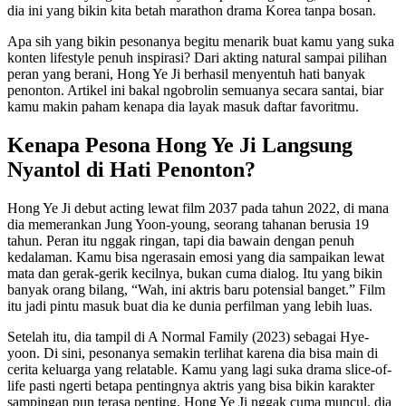
dia ini yang bikin kita betah marathon drama Korea tanpa bosan.
Apa sih yang bikin pesonanya begitu menarik buat kamu yang suka
konten lifestyle penuh inspirasi? Dari akting natural sampai pilihan
peran yang berani, Hong Ye Ji berhasil menyentuh hati banyak
penonton. Artikel ini bakal ngobrolin semuanya secara santai, biar
kamu makin paham kenapa dia layak masuk daftar favoritmu.
Kenapa Pesona Hong Ye Ji Langsung
Nyantol di Hati Penonton?
Hong Ye Ji debut acting lewat film 2037 pada tahun 2022, di mana
dia memerankan Jung Yoon-young, seorang tahanan berusia 19
tahun. Peran itu nggak ringan, tapi dia bawain dengan penuh
kedalaman. Kamu bisa ngerasain emosi yang dia sampaikan lewat
mata dan gerak-gerik kecilnya, bukan cuma dialog. Itu yang bikin
banyak orang bilang, “Wah, ini aktris baru potensial banget.” Film
itu jadi pintu masuk buat dia ke dunia perfilman yang lebih luas.
Setelah itu, dia tampil di A Normal Family (2023) sebagai Hye-
yoon. Di sini, pesonanya semakin terlihat karena dia bisa main di
cerita keluarga yang relatable. Kamu yang lagi suka drama slice-of-
life pasti ngerti betapa pentingnya aktris yang bisa bikin karakter
sampingan pun terasa penting. Hong Ye Ji nggak cuma muncul, dia