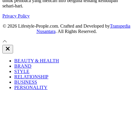
untuk pembaca yang mencari info berguna tentang kehidupan
sehari-hari.
Privacy Policy
© 2026 Lifestyle-People.com. Crafted and Developed by
Transpedia
Nusantara
. All Rights Reserved.
Close
Off
Canvas
BEAUTY & HEALTH
BRAND
STYLE
RELATIONSHIP
BUSINESS
PERSONALITY