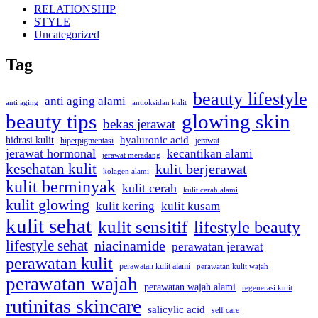
RELATIONSHIP
STYLE
Uncategorized
Tag
beauty lifestyle
anti aging alami
anti aging
antioksidan kulit
beauty tips
glowing skin
bekas jerawat
hidrasi kulit
hyaluronic acid
jerawat
hiperpigmentasi
jerawat hormonal
kecantikan alami
jerawat meradang
kesehatan kulit
kulit berjerawat
kolagen alami
kulit berminyak
kulit cerah
kulit cerah alami
kulit glowing
kulit kering
kulit kusam
kulit sehat
kulit sensitif
lifestyle beauty
lifestyle sehat
niacinamide
perawatan jerawat
perawatan kulit
perawatan kulit alami
perawatan kulit wajah
perawatan wajah
perawatan wajah alami
regenerasi kulit
rutinitas skincare
salicylic acid
self care