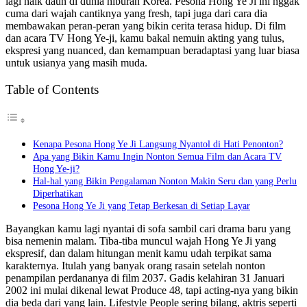
lagi naik daun di dunia hiburan Korea. Pesona Hong Ye Ji ini nggak
cuma dari wajah cantiknya yang fresh, tapi juga dari cara dia
membawakan peran-peran yang bikin cerita terasa hidup. Di film
dan acara TV Hong Ye-ji, kamu bakal nemuin akting yang tulus,
ekspresi yang nuanced, dan kemampuan beradaptasi yang luar biasa
untuk usianya yang masih muda.
Table of Contents
Kenapa Pesona Hong Ye Ji Langsung Nyantol di Hati Penonton?
Apa yang Bikin Kamu Ingin Nonton Semua Film dan Acara TV
Hong Ye-ji?
Hal-hal yang Bikin Pengalaman Nonton Makin Seru dan yang Perlu
Diperhatikan
Pesona Hong Ye Ji yang Tetap Berkesan di Setiap Layar
Bayangkan kamu lagi nyantai di sofa sambil cari drama baru yang
bisa nemenin malam. Tiba-tiba muncul wajah Hong Ye Ji yang
ekspresif, dan dalam hitungan menit kamu udah terpikat sama
karakternya. Itulah yang banyak orang rasain setelah nonton
penampilan perdananya di film 2037. Gadis kelahiran 31 Januari
2002 ini mulai dikenal lewat Produce 48, tapi acting-nya yang bikin
dia beda dari yang lain. Lifestyle People sering bilang, aktris seperti