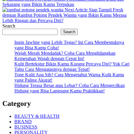
Post:
Sekarang yang Bikin Kamu Terpukau
Next
Next Article
Siap Tampil Fresh
Post:
dengan Rambut Potong Pendek Wanita yang Bikin Kamu Merasa
Lebih Ringan dan Percaya Diri?
Search
Search
Ingin Jawline yang Lebih Tegas? Ini Cara Membentuknya
yang Bisa Kamu Coba!
Wajah Merah Mendadak? Coba Cara Menghilangkan
Kemerahan Wajah dengan Cepat Ini!
Kulit Bertekstur Bikin Kamu Kurang Percaya Diri? Yuk Cari
Tahu Cara Mengatasinya dengan Tepat!
Tone Kulit Apa Sih? Cara Mengetahui Warna Kulit Kamu
yang Paling Akurat!
Hidung Terasa Besar atau Lebar? Coba Cara Mengecilkan
Hidung yang Bisa Langsung Kamu Praktikkan!
Category
BEAUTY & HEALTH
BRAND
BUSINESS
PERSONALITY