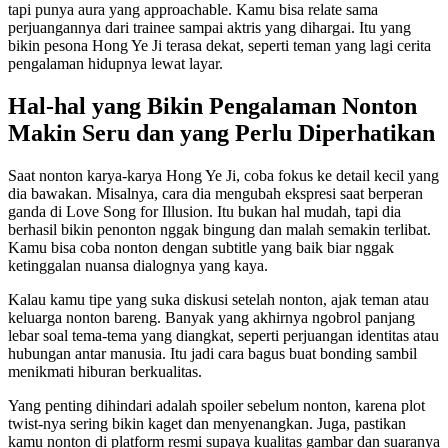
tapi punya aura yang approachable. Kamu bisa relate sama
perjuangannya dari trainee sampai aktris yang dihargai. Itu yang
bikin pesona Hong Ye Ji terasa dekat, seperti teman yang lagi cerita
pengalaman hidupnya lewat layar.
Hal-hal yang Bikin Pengalaman Nonton
Makin Seru dan yang Perlu Diperhatikan
Saat nonton karya-karya Hong Ye Ji, coba fokus ke detail kecil yang
dia bawakan. Misalnya, cara dia mengubah ekspresi saat berperan
ganda di Love Song for Illusion. Itu bukan hal mudah, tapi dia
berhasil bikin penonton nggak bingung dan malah semakin terlibat.
Kamu bisa coba nonton dengan subtitle yang baik biar nggak
ketinggalan nuansa dialognya yang kaya.
Kalau kamu tipe yang suka diskusi setelah nonton, ajak teman atau
keluarga nonton bareng. Banyak yang akhirnya ngobrol panjang
lebar soal tema-tema yang diangkat, seperti perjuangan identitas atau
hubungan antar manusia. Itu jadi cara bagus buat bonding sambil
menikmati hiburan berkualitas.
Yang penting dihindari adalah spoiler sebelum nonton, karena plot
twist-nya sering bikin kaget dan menyenangkan. Juga, pastikan
kamu nonton di platform resmi supaya kualitas gambar dan suaranya