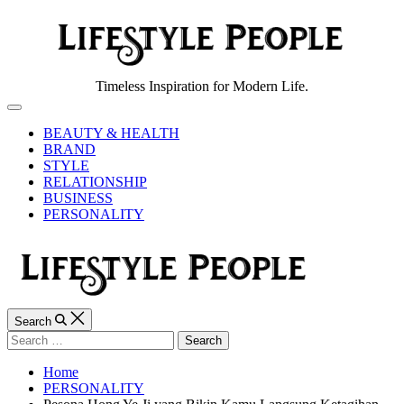
Skip
to
content
Lifestyle
Timeless Inspiration for Modern Life.
People
Off
Canvas
BEAUTY & HEALTH
BRAND
STYLE
RELATIONSHIP
BUSINESS
PERSONALITY
Search
Search
for:
Home
PERSONALITY