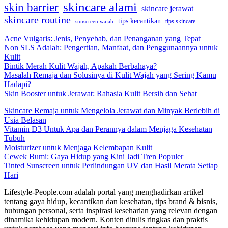
skincare alami
skin barrier
skincare jerawat
skincare routine
tips kecantikan
tips skincare
sunscreen wajah
Acne Vulgaris: Jenis, Penyebab, dan Penanganan yang Tepat
Non SLS Adalah: Pengertian, Manfaat, dan Penggunaannya untuk
Kulit
Bintik Merah Kulit Wajah, Apakah Berbahaya?
Masalah Remaja dan Solusinya di Kulit Wajah yang Sering Kamu
Hadapi?
Skin Booster untuk Jerawat: Rahasia Kulit Bersih dan Sehat
Skincare Remaja untuk Mengelola Jerawat dan Minyak Berlebih di
Usia Belasan
Vitamin D3 Untuk Apa dan Perannya dalam Menjaga Kesehatan
Tubuh
Moisturizer untuk Menjaga Kelembapan Kulit
Cewek Bumi: Gaya Hidup yang Kini Jadi Tren Populer
Tinted Sunscreen untuk Perlindungan UV dan Hasil Merata Setiap
Hari
Lifestyle-People.com adalah portal yang menghadirkan artikel
tentang gaya hidup, kecantikan dan kesehatan, tips brand & bisnis,
hubungan personal, serta inspirasi keseharian yang relevan dengan
dinamika kehidupan modern. Konten ditulis ringkas dan praktis