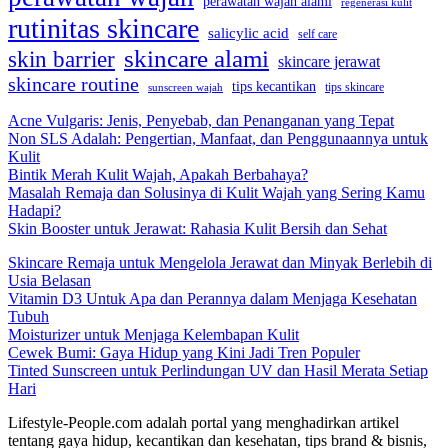
perawatan wajah alami
regenerasi kulit
rutinitas skincare
salicylic acid
self care
skincare alami
skin barrier
skincare jerawat
skincare routine
tips kecantikan
tips skincare
sunscreen wajah
Acne Vulgaris: Jenis, Penyebab, dan Penanganan yang Tepat
Non SLS Adalah: Pengertian, Manfaat, dan Penggunaannya untuk
Kulit
Bintik Merah Kulit Wajah, Apakah Berbahaya?
Masalah Remaja dan Solusinya di Kulit Wajah yang Sering Kamu
Hadapi?
Skin Booster untuk Jerawat: Rahasia Kulit Bersih dan Sehat
Skincare Remaja untuk Mengelola Jerawat dan Minyak Berlebih di
Usia Belasan
Vitamin D3 Untuk Apa dan Perannya dalam Menjaga Kesehatan
Tubuh
Moisturizer untuk Menjaga Kelembapan Kulit
Cewek Bumi: Gaya Hidup yang Kini Jadi Tren Populer
Tinted Sunscreen untuk Perlindungan UV dan Hasil Merata Setiap
Hari
Lifestyle-People.com adalah portal yang menghadirkan artikel
tentang gaya hidup, kecantikan dan kesehatan, tips brand & bisnis,