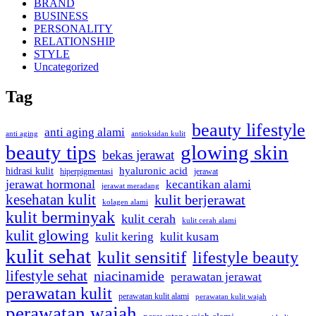
BRAND
BUSINESS
PERSONALITY
RELATIONSHIP
STYLE
Uncategorized
Tag
beauty lifestyle
anti aging alami
anti aging
antioksidan kulit
beauty tips
glowing skin
bekas jerawat
hidrasi kulit
hyaluronic acid
jerawat
hiperpigmentasi
jerawat hormonal
kecantikan alami
jerawat meradang
kesehatan kulit
kulit berjerawat
kolagen alami
kulit berminyak
kulit cerah
kulit cerah alami
kulit glowing
kulit kering
kulit kusam
kulit sehat
kulit sensitif
lifestyle beauty
lifestyle sehat
niacinamide
perawatan jerawat
perawatan kulit
perawatan kulit alami
perawatan kulit wajah
perawatan wajah