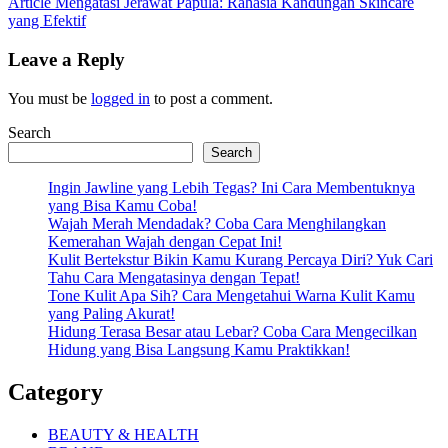
Next
Article
Mengatasi Jerawat Papula: Rahasia Kandungan Skincare
Post:
yang Efektif
Leave a Reply
You must be
logged in
to post a comment.
Search
Search
Ingin Jawline yang Lebih Tegas? Ini Cara Membentuknya
yang Bisa Kamu Coba!
Wajah Merah Mendadak? Coba Cara Menghilangkan
Kemerahan Wajah dengan Cepat Ini!
Kulit Bertekstur Bikin Kamu Kurang Percaya Diri? Yuk Cari
Tahu Cara Mengatasinya dengan Tepat!
Tone Kulit Apa Sih? Cara Mengetahui Warna Kulit Kamu
yang Paling Akurat!
Hidung Terasa Besar atau Lebar? Coba Cara Mengecilkan
Hidung yang Bisa Langsung Kamu Praktikkan!
Category
BEAUTY & HEALTH