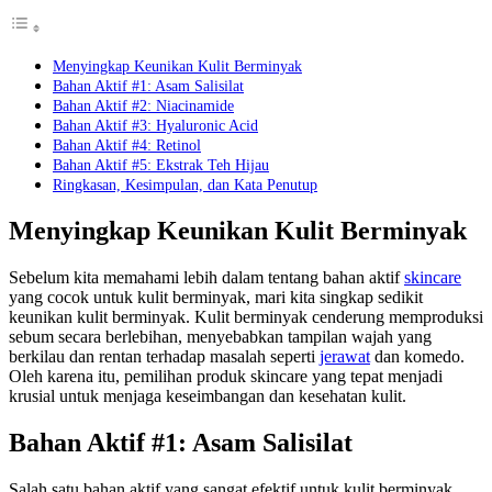
Menyingkap Keunikan Kulit Berminyak
Bahan Aktif #1: Asam Salisilat
Bahan Aktif #2: Niacinamide
Bahan Aktif #3: Hyaluronic Acid
Bahan Aktif #4: Retinol
Bahan Aktif #5: Ekstrak Teh Hijau
Ringkasan, Kesimpulan, dan Kata Penutup
Menyingkap Keunikan Kulit Berminyak
Sebelum kita memahami lebih dalam tentang bahan aktif
skincare
yang cocok untuk kulit berminyak, mari kita singkap sedikit
keunikan kulit berminyak. Kulit berminyak cenderung memproduksi
sebum secara berlebihan, menyebabkan tampilan wajah yang
berkilau dan rentan terhadap masalah seperti
jerawat
dan komedo.
Oleh karena itu, pemilihan produk skincare yang tepat menjadi
krusial untuk menjaga keseimbangan dan kesehatan kulit.
Bahan Aktif #1: Asam Salisilat
Salah satu bahan aktif yang sangat efektif untuk kulit berminyak