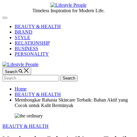
Skip
to
Lifestyle
Timeless Inspiration for Modern Life.
content
People
Off
Canvas
BEAUTY & HEALTH
BRAND
STYLE
RELATIONSHIP
BUSINESS
PERSONALITY
Search
Search
for:
Home
BEAUTY & HEALTH
Membongkar Rahasia Skincare Terbaik: Bahan Aktif yang
Cocok untuk Kulit Berminyak
Categories
BEAUTY & HEALTH