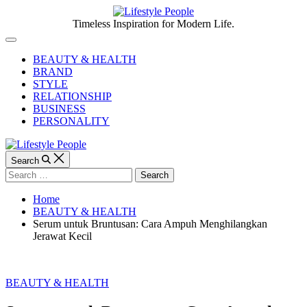
Skip
to
Lifestyle
Timeless Inspiration for Modern Life.
content
People
Off
Canvas
BEAUTY & HEALTH
BRAND
STYLE
RELATIONSHIP
BUSINESS
PERSONALITY
Search
Search
for:
Home
BEAUTY & HEALTH
Serum untuk Bruntusan: Cara Ampuh Menghilangkan
Jerawat Kecil
Categories
BEAUTY & HEALTH