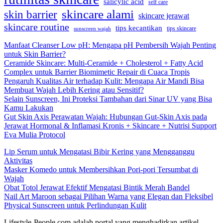
salicylic acid
self care
skincare alami
skin barrier
skincare jerawat
skincare routine
tips kecantikan
tips skincare
sunscreen wajah
Manfaat Cleanser Low pH: Mengapa pH Pembersih Wajah Penting
untuk Skin Barrier?
Ceramide Skincare: Multi-Ceramide + Cholesterol + Fatty Acid
Complex untuk Barrier Biomimetic Repair di Cuaca Tropis
Pengaruh Kualitas Air terhadap Kulit: Mengapa Air Mandi Bisa
Membuat Wajah Lebih Kering atau Sensitif?
Selain Sunscreen, Ini Proteksi Tambahan dari Sinar UV yang Bisa
Kamu Lakukan
Gut Skin Axis Perawatan Wajah: Hubungan Gut-Skin Axis pada
Jerawat Hormonal & Inflamasi Kronis + Skincare + Nutrisi Support
Eva Mulia Protocol
Lip Serum untuk Mengatasi Bibir Kering yang Mengganggu
Aktivitas
Masker Komedo untuk Membersihkan Pori-pori Tersumbat di
Wajah
Obat Totol Jerawat Efektif Mengatasi Bintik Merah Bandel
Nail Art Maroon sebagai Pilihan Warna yang Elegan dan Fleksibel
Physical Sunscreen untuk Perlindungan Kulit
Lifestyle-People.com adalah portal yang menghadirkan artikel