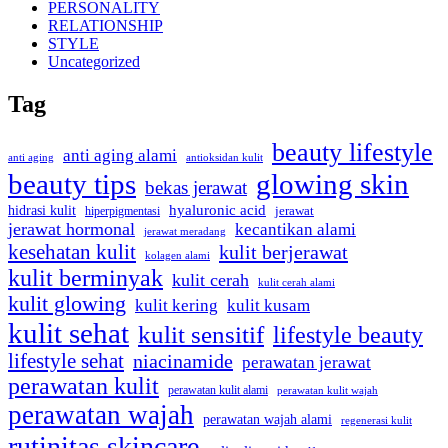
PERSONALITY
RELATIONSHIP
STYLE
Uncategorized
Tag
beauty lifestyle
anti aging alami
anti aging
antioksidan kulit
beauty tips
glowing skin
bekas jerawat
hidrasi kulit
hyaluronic acid
hiperpigmentasi
jerawat
jerawat hormonal
kecantikan alami
jerawat meradang
kesehatan kulit
kulit berjerawat
kolagen alami
kulit berminyak
kulit cerah
kulit cerah alami
kulit glowing
kulit kering
kulit kusam
kulit sehat
kulit sensitif
lifestyle beauty
lifestyle sehat
niacinamide
perawatan jerawat
perawatan kulit
perawatan kulit alami
perawatan kulit wajah
perawatan wajah
perawatan wajah alami
regenerasi kulit
rutinitas skincare