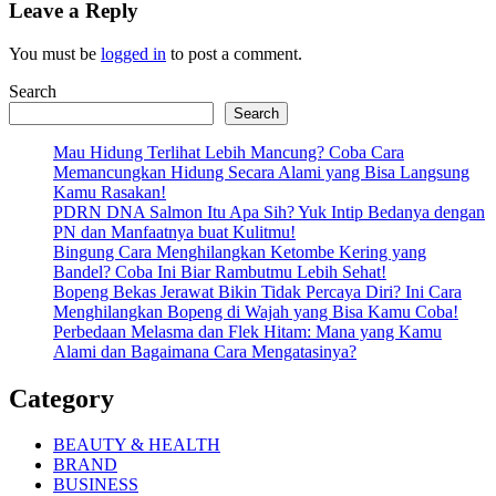
Leave a Reply
You must be
logged in
to post a comment.
Search
Search
Mau Hidung Terlihat Lebih Mancung? Coba Cara
Memancungkan Hidung Secara Alami yang Bisa Langsung
Kamu Rasakan!
PDRN DNA Salmon Itu Apa Sih? Yuk Intip Bedanya dengan
PN dan Manfaatnya buat Kulitmu!
Bingung Cara Menghilangkan Ketombe Kering yang
Bandel? Coba Ini Biar Rambutmu Lebih Sehat!
Bopeng Bekas Jerawat Bikin Tidak Percaya Diri? Ini Cara
Menghilangkan Bopeng di Wajah yang Bisa Kamu Coba!
Perbedaan Melasma dan Flek Hitam: Mana yang Kamu
Alami dan Bagaimana Cara Mengatasinya?
Category
BEAUTY & HEALTH
BRAND
BUSINESS