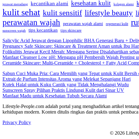
kesehatan kulit
kecantikan alami
kolagen alami
jerawat meradang
kulit sehat
kulit sensitif
lifestyle beauty
l
ru
perawatan wajah
perawatan wajah alami
regenerasi kulit
tips kecantikan
tips skincare
sunscreen wajah
Salicylic Acid Jerawat dengan Lipophilic BHA Generasi Baru + Deli
Pregnancy Safe Skincare: Skincare & Treatment Aman untuk Ibu Hamil
Folikulitis Jerawat Kecil Merah: Mengapa Sering Disalahartikan seba
Manfaat Cleanser Low pH: Mengapa pH Pembersih Wajah Penting un
Ceramide Skincare: Multi-Ceramide + Cholesterol + Fatty Acid Comp
Sabun Cuci Muka Pria: Cara Memilih yang Tepat untuk Kulit Bersi
Extrait de Parfum Intensitas Aroma yang Melekat Sepanjang Hari
Kutek Halal untuk Kuku Cantik yang Tidak Menghalangi Wudu
Sunscreen Spray Pilihan Praktis Lindungi Kulit dari Sinar UV
Manfaat Madu untuk Kesehatan Tubuh Secara Alami
Lifestyle-People.com adalah portal yang menghadirkan artikel tentang
kehidupan modern. Konten ditulis ringkas dan praktis untuk pembaca 
Privacy Policy
© 2026 Lifest