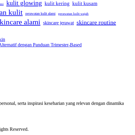
kulit glowing
kulit kering
kulit kusam
ami
an kulit
perawatan kulit alami
perawatan kulit wajah
kincare alami
skincare routine
skincare jerawat
kin
Alternatif dengan Panduan Trimester-Based
ersonal, serta inspirasi keseharian yang relevan dengan dinamika
ights Reserved.