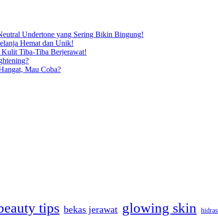
eutral Undertone yang Sering Bikin Bingung!
Belanja Hemat dan Unik!
Kulit Tiba-Tiba Berjerawat!
ghtening?
 Hangat, Mau Coba?
beauty tips
glowing skin
bekas jerawat
hidras