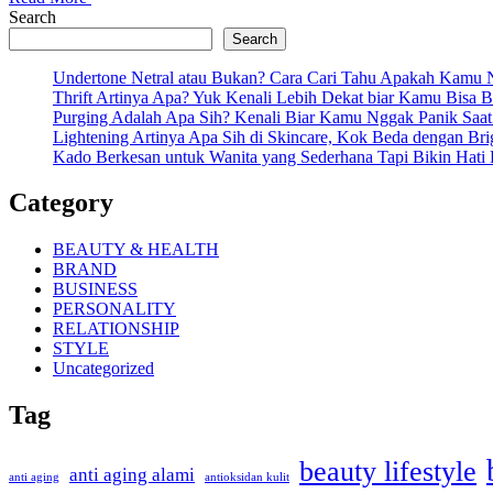
Search
Search
Undertone Netral atau Bukan? Cara Cari Tahu Apakah Kamu N
Thrift Artinya Apa? Yuk Kenali Lebih Dekat biar Kamu Bisa 
Purging Adalah Apa Sih? Kenali Biar Kamu Nggak Panik Saat 
Lightening Artinya Apa Sih di Skincare, Kok Beda dengan Bri
Kado Berkesan untuk Wanita yang Sederhana Tapi Bikin Hati
Category
BEAUTY & HEALTH
BRAND
BUSINESS
PERSONALITY
RELATIONSHIP
STYLE
Uncategorized
Tag
beauty lifestyle
anti aging alami
anti aging
antioksidan kulit