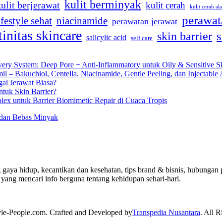
kulit berminyak
kulit berjerawat
kulit cerah
kulit cerah al
perawat
ifestyle sehat
niacinamide
perawatan jerawat
tinitas skincare
s
skin barrier
salicylic acid
self care
very System: Deep Pore + Anti-Inflammatory untuk Oily & Sensitive S
 – Bakuchiol, Centella, Niacinamide, Gentle Peeling, dan Injectable 
gai Jerawat Biasa?
tuk Skin Barrier?
lex untuk Barrier Biomimetic Repair di Cuaca Tropis
h dan Bebas Minyak
 gaya hidup, kecantikan dan kesehatan, tips brand & bisnis, hubungan p
yang mencari info berguna tentang kehidupan sehari-hari.
yle-People.com. Crafted and Developed by
Transpedia Nusantara
. All R