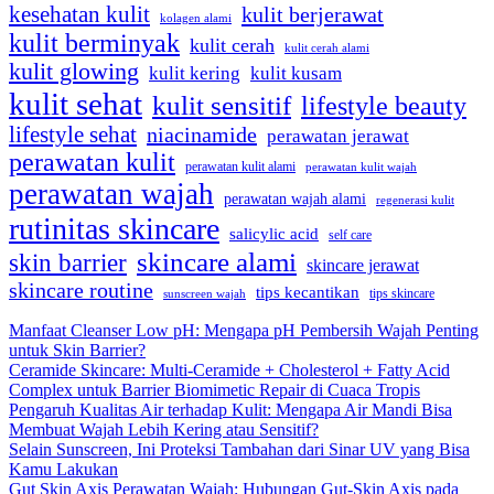
kesehatan kulit
kulit berjerawat
kolagen alami
kulit berminyak
kulit cerah
kulit cerah alami
kulit glowing
kulit kering
kulit kusam
kulit sehat
kulit sensitif
lifestyle beauty
lifestyle sehat
niacinamide
perawatan jerawat
perawatan kulit
perawatan kulit alami
perawatan kulit wajah
perawatan wajah
perawatan wajah alami
regenerasi kulit
rutinitas skincare
salicylic acid
self care
skincare alami
skin barrier
skincare jerawat
skincare routine
tips kecantikan
tips skincare
sunscreen wajah
Manfaat Cleanser Low pH: Mengapa pH Pembersih Wajah Penting
untuk Skin Barrier?
Ceramide Skincare: Multi-Ceramide + Cholesterol + Fatty Acid
Complex untuk Barrier Biomimetic Repair di Cuaca Tropis
Pengaruh Kualitas Air terhadap Kulit: Mengapa Air Mandi Bisa
Membuat Wajah Lebih Kering atau Sensitif?
Selain Sunscreen, Ini Proteksi Tambahan dari Sinar UV yang Bisa
Kamu Lakukan
Gut Skin Axis Perawatan Wajah: Hubungan Gut-Skin Axis pada