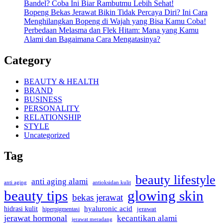
Bandel? Coba Ini Biar Rambutmu Lebih Sehat!
Bopeng Bekas Jerawat Bikin Tidak Percaya Diri? Ini Cara
Menghilangkan Bopeng di Wajah yang Bisa Kamu Coba!
Perbedaan Melasma dan Flek Hitam: Mana yang Kamu
Alami dan Bagaimana Cara Mengatasinya?
Category
BEAUTY & HEALTH
BRAND
BUSINESS
PERSONALITY
RELATIONSHIP
STYLE
Uncategorized
Tag
beauty lifestyle
anti aging alami
anti aging
antioksidan kulit
beauty tips
glowing skin
bekas jerawat
hidrasi kulit
hyaluronic acid
hiperpigmentasi
jerawat
jerawat hormonal
kecantikan alami
jerawat meradang