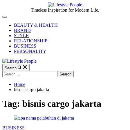
Skip
to
Lifestyle
Timeless Inspiration for Modern Life.
content
People
Off
Canvas
BEAUTY & HEALTH
BRAND
STYLE
RELATIONSHIP
BUSINESS
PERSONALITY
Search
Search
for:
Home
bisnis cargo jakarta
Tag:
bisnis cargo jakarta
Categories
BUSINESS