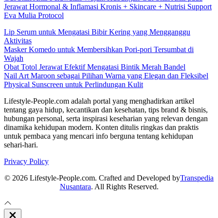
Jerawat Hormonal & Inflamasi Kronis + Skincare + Nutrisi Support
Eva Mulia Protocol
Lip Serum untuk Mengatasi Bibir Kering yang Mengganggu
Aktivitas
Masker Komedo untuk Membersihkan Pori-pori Tersumbat di
Wajah
Obat Totol Jerawat Efektif Mengatasi Bintik Merah Bandel
Nail Art Maroon sebagai Pilihan Warna yang Elegan dan Fleksibel
Physical Sunscreen untuk Perlindungan Kulit
Lifestyle-People.com adalah portal yang menghadirkan artikel
tentang gaya hidup, kecantikan dan kesehatan, tips brand & bisnis,
hubungan personal, serta inspirasi keseharian yang relevan dengan
dinamika kehidupan modern. Konten ditulis ringkas dan praktis
untuk pembaca yang mencari info berguna tentang kehidupan
sehari-hari.
Privacy Policy
© 2026 Lifestyle-People.com. Crafted and Developed by
Transpedia
Nusantara
. All Rights Reserved.
Close