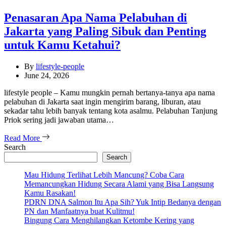
Penasaran Apa Nama Pelabuhan di
Jakarta yang Paling Sibuk dan Penting
untuk Kamu Ketahui?
By
lifestyle-people
June 24, 2026
lifestyle people – Kamu mungkin pernah bertanya-tanya apa nama
pelabuhan di Jakarta saat ingin mengirim barang, liburan, atau
sekadar tahu lebih banyak tentang kota asalmu. Pelabuhan Tanjung
Priok sering jadi jawaban utama…
Read More
Search
Search
Mau Hidung Terlihat Lebih Mancung? Coba Cara
Memancungkan Hidung Secara Alami yang Bisa Langsung
Kamu Rasakan!
PDRN DNA Salmon Itu Apa Sih? Yuk Intip Bedanya dengan
PN dan Manfaatnya buat Kulitmu!
Bingung Cara Menghilangkan Ketombe Kering yang