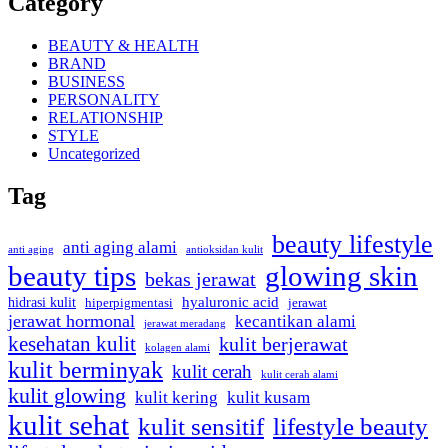
Category
BEAUTY & HEALTH
BRAND
BUSINESS
PERSONALITY
RELATIONSHIP
STYLE
Uncategorized
Tag
beauty lifestyle
anti aging alami
anti aging
antioksidan kulit
beauty tips
glowing skin
bekas jerawat
hyaluronic acid
hidrasi kulit
hiperpigmentasi
jerawat
jerawat hormonal
kecantikan alami
jerawat meradang
kesehatan kulit
kulit berjerawat
kolagen alami
kulit berminyak
kulit cerah
kulit cerah alami
kulit glowing
kulit kering
kulit kusam
kulit sehat
kulit sensitif
lifestyle beauty