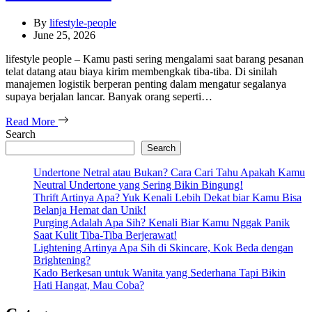
By
lifestyle-people
June 25, 2026
lifestyle people – Kamu pasti sering mengalami saat barang pesanan
telat datang atau biaya kirim membengkak tiba-tiba. Di sinilah
manajemen logistik berperan penting dalam mengatur segalanya
supaya berjalan lancar. Banyak orang seperti…
Read More
Search
Search
Undertone Netral atau Bukan? Cara Cari Tahu Apakah Kamu
Neutral Undertone yang Sering Bikin Bingung!
Thrift Artinya Apa? Yuk Kenali Lebih Dekat biar Kamu Bisa
Belanja Hemat dan Unik!
Purging Adalah Apa Sih? Kenali Biar Kamu Nggak Panik
Saat Kulit Tiba-Tiba Berjerawat!
Lightening Artinya Apa Sih di Skincare, Kok Beda dengan
Brightening?
Kado Berkesan untuk Wanita yang Sederhana Tapi Bikin
Hati Hangat, Mau Coba?