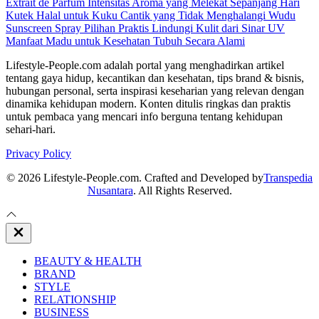
Extrait de Parfum Intensitas Aroma yang Melekat Sepanjang Hari
Kutek Halal untuk Kuku Cantik yang Tidak Menghalangi Wudu
Sunscreen Spray Pilihan Praktis Lindungi Kulit dari Sinar UV
Manfaat Madu untuk Kesehatan Tubuh Secara Alami
Lifestyle-People.com adalah portal yang menghadirkan artikel
tentang gaya hidup, kecantikan dan kesehatan, tips brand & bisnis,
hubungan personal, serta inspirasi keseharian yang relevan dengan
dinamika kehidupan modern. Konten ditulis ringkas dan praktis
untuk pembaca yang mencari info berguna tentang kehidupan
sehari-hari.
Privacy Policy
© 2026 Lifestyle-People.com. Crafted and Developed by
Transpedia
Nusantara
. All Rights Reserved.
Close
Off
Canvas
BEAUTY & HEALTH
BRAND
STYLE
RELATIONSHIP
BUSINESS