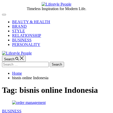
Skip
to
Lifestyle
Timeless Inspiration for Modern Life.
content
People
Off
Canvas
BEAUTY & HEALTH
BRAND
STYLE
RELATIONSHIP
BUSINESS
PERSONALITY
Search
Search
for:
Home
bisnis online Indonesia
Tag:
bisnis online Indonesia
Categories
BUSINESS