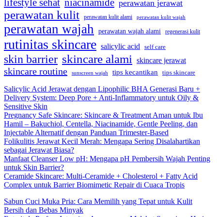
lifestyle sehat
niacinamide
perawatan jerawat
perawatan kulit
perawatan kulit alami
perawatan kulit wajah
perawatan wajah
perawatan wajah alami
regenerasi kulit
rutinitas skincare
salicylic acid
self care
skincare alami
skin barrier
skincare jerawat
skincare routine
tips kecantikan
tips skincare
sunscreen wajah
Salicylic Acid Jerawat dengan Lipophilic BHA Generasi Baru +
Delivery System: Deep Pore + Anti-Inflammatory untuk Oily &
Sensitive Skin
Pregnancy Safe Skincare: Skincare & Treatment Aman untuk Ibu
Hamil – Bakuchiol, Centella, Niacinamide, Gentle Peeling, dan
Injectable Alternatif dengan Panduan Trimester-Based
Folikulitis Jerawat Kecil Merah: Mengapa Sering Disalahartikan
sebagai Jerawat Biasa?
Manfaat Cleanser Low pH: Mengapa pH Pembersih Wajah Penting
untuk Skin Barrier?
Ceramide Skincare: Multi-Ceramide + Cholesterol + Fatty Acid
Complex untuk Barrier Biomimetic Repair di Cuaca Tropis
Sabun Cuci Muka Pria: Cara Memilih yang Tepat untuk Kulit
Bersih dan Bebas Minyak