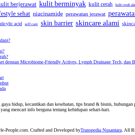
kulit berminyak
kulit berjerawat
kulit cerah
kulit cerah al
perawata
festyle sehat
niacinamide
perawatan jerawat
skincare alami
skin barrier
skinc
alicylic acid
self care
dapi?
ni?
rah?
eset dengan Microbiome-Friendly Actives, Lymph Drainage Tech, dan B
ri
mbut
uda
 gaya hidup, kecantikan dan kesehatan, tips brand & bisnis, hubungan p
yang mencari info berguna tentang kehidupan sehari-hari.
yle-People.com. Crafted and Developed by
Transpedia Nusantara
. All R