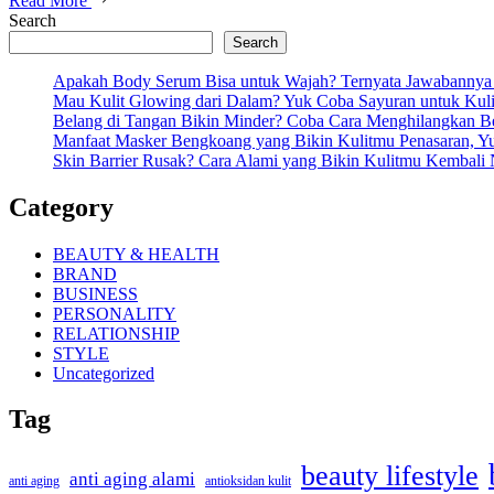
Read More
Search
Search
Apakah Body Serum Bisa untuk Wajah? Ternyata Jawabannya
Mau Kulit Glowing dari Dalam? Yuk Coba Sayuran untuk Kul
Belang di Tangan Bikin Minder? Coba Cara Menghilangkan Be
Manfaat Masker Bengkoang yang Bikin Kulitmu Penasaran, Y
Skin Barrier Rusak? Cara Alami yang Bikin Kulitmu Kembali
Category
BEAUTY & HEALTH
BRAND
BUSINESS
PERSONALITY
RELATIONSHIP
STYLE
Uncategorized
Tag
beauty lifestyle
anti aging alami
antioksidan kulit
anti aging