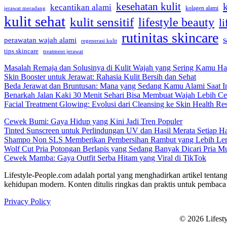
kesehatan kulit
kecantikan alami
kolagen alami
jerawat meradang
kulit sehat
kulit sensitif
lifestyle beauty
li
rutinitas skincare
s
perawatan wajah alami
regenerasi kulit
tips skincare
treatment jerawat
Masalah Remaja dan Solusinya di Kulit Wajah yang Sering Kamu Ha
Skin Booster untuk Jerawat: Rahasia Kulit Bersih dan Sehat
Beda Jerawat dan Bruntusan: Mana yang Sedang Kamu Alami Saat I
Benarkah Jalan Kaki 30 Menit Sehari Bisa Membuat Wajah Lebih Ce
Facial Treatment Glowing: Evolusi dari Cleansing ke Skin Health R
Cewek Bumi: Gaya Hidup yang Kini Jadi Tren Populer
Tinted Sunscreen untuk Perlindungan UV dan Hasil Merata Setiap Ha
Shampo Non SLS Memberikan Pembersihan Rambut yang Lebih Le
Wolf Cut Pria Potongan Berlapis yang Sedang Banyak Dicari Pria M
Cewek Mamba: Gaya Outfit Serba Hitam yang Viral di TikTok
Lifestyle-People.com adalah portal yang menghadirkan artikel tentang
kehidupan modern. Konten ditulis ringkas dan praktis untuk pembaca 
Privacy Policy
© 2026 Lifest