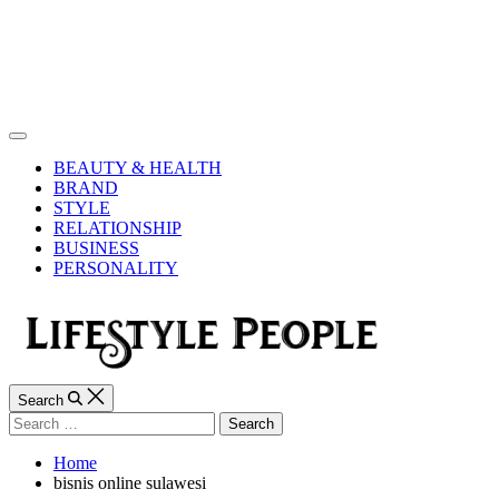
Skip
to
content
Lifestyle
People
Off
Canvas
BEAUTY & HEALTH
BRAND
STYLE
RELATIONSHIP
BUSINESS
PERSONALITY
Search
Search
for:
Home
bisnis online sulawesi