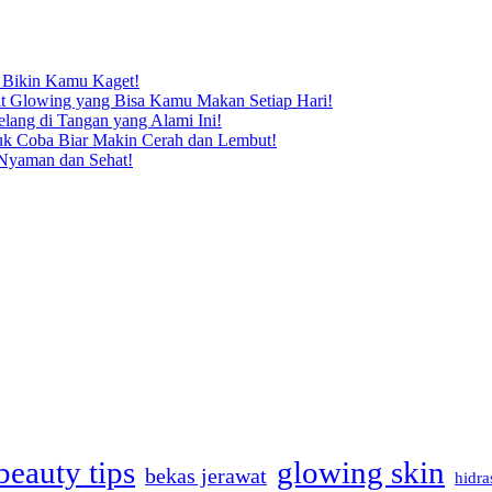
 Bikin Kamu Kaget!
it Glowing yang Bisa Kamu Makan Setiap Hari!
lang di Tangan yang Alami Ini!
uk Coba Biar Makin Cerah dan Lembut!
 Nyaman dan Sehat!
beauty tips
glowing skin
bekas jerawat
hidra