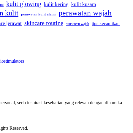
kulit glowing
kulit kering
kulit kusam
ami
perawatan wajah
n kulit
perawatan kulit alami
skincare routine
are jerawat
tips kecantikan
sunscreen wajah
iostimulators
ersonal, serta inspirasi keseharian yang relevan dengan dinamika
ights Reserved.