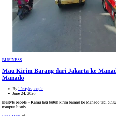
Categories
BUSINESS
Mau Kirim Barang dari Jakarta ke Manad
Manado
By
lifestyle-people
June 24, 2026
lifestyle people – Kamu lagi butuh kirim barang ke Manado tapi bing
maupun bisnis.…