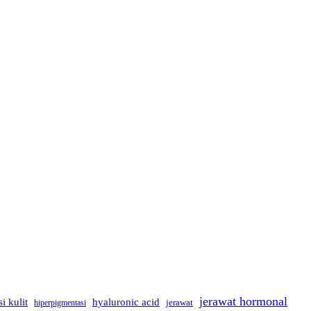
jerawat hormonal
hyaluronic acid
si kulit
jerawat
hiperpigmentasi