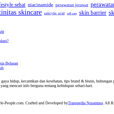
perawatan
festyle sehat
niacinamide
perawatan jerawat
tinitas skincare
sk
skin barrier
salicylic acid
self care
lit
dapi?
sia Belasan
uh
 gaya hidup, kecantikan dan kesehatan, tips brand & bisnis, hubungan p
yang mencari info berguna tentang kehidupan sehari-hari.
yle-People.com. Crafted and Developed by
Transpedia Nusantara
. All R