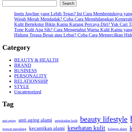
Search
Ingin Jawline yang Lebih Tegas? Ini Cara Membentuknya ya
Wajah Merah Mendadak? Coba Cara Menghilangkan Kemeraha
Kulit Bertekstur Bikin Kamu Kurang Percaya Diri? Yuk Cari 
Tone Kulit Apa Sih? Cara Mengetahui Warna Kulit Kamu yang
Hidung Terasa Besar atau Lebar? Coba Cara Mengecilkan Hi
Category
BEAUTY & HEALTH
BRAND
BUSINESS
PERSONALITY
RELATIONSHIP
STYLE
Uncategorized
Tag
beauty lifestyle
anti aging alami
anti aging
antioksidan kulit
kesehatan kulit
kecantikan alami
kolagen alami
jerawat meradang