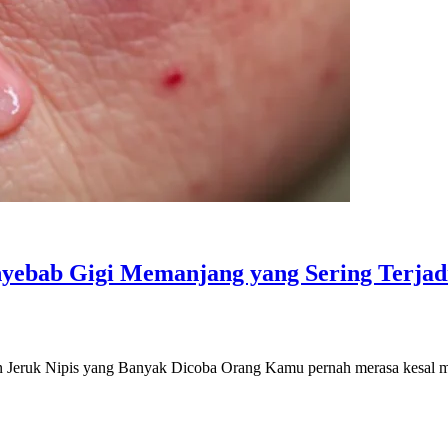
yebab Gigi Memanjang yang Sering Terjad
n Jeruk Nipis yang Banyak Dicoba Orang Kamu pernah merasa kesal me