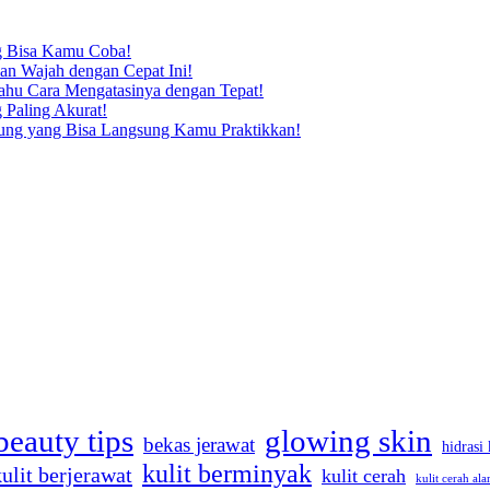
ng Bisa Kamu Coba!
n Wajah dengan Cepat Ini!
Tahu Cara Mengatasinya dengan Tepat!
 Paling Akurat!
dung yang Bisa Langsung Kamu Praktikkan!
beauty tips
glowing skin
bekas jerawat
hidrasi 
kulit berminyak
kulit berjerawat
kulit cerah
kulit cerah ala