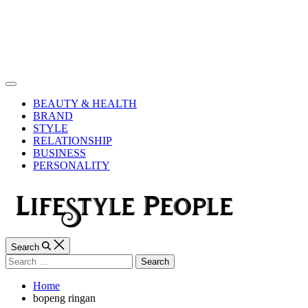
Skip
to
content
Lifestyle
People
Off
Canvas
BEAUTY & HEALTH
BRAND
STYLE
RELATIONSHIP
BUSINESS
PERSONALITY
Search
Search
for:
Home
bopeng ringan