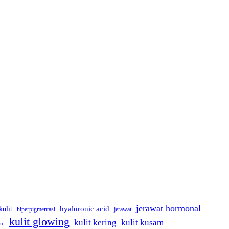
jerawat hormonal
kulit
hyaluronic acid
jerawat
hiperpigmentasi
kulit glowing
kulit kering
kulit kusam
mi