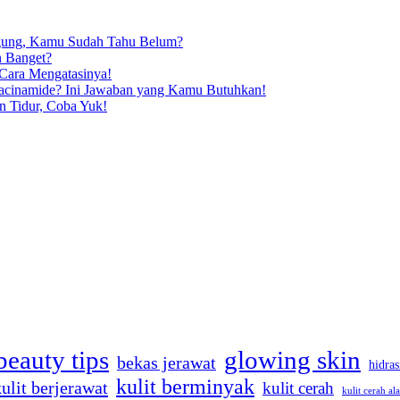
ngung, Kamu Sudah Tahu Belum?
n Banget?
 Cara Mengatasinya!
iacinamide? Ini Jawaban yang Kamu Butuhkan!
n Tidur, Coba Yuk!
beauty tips
glowing skin
bekas jerawat
hidras
kulit berminyak
kulit berjerawat
kulit cerah
kulit cerah al