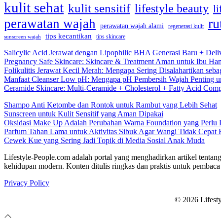
kulit sehat
kulit sensitif
lifestyle beauty
li
ru
perawatan wajah
perawatan wajah alami
regenerasi kulit
tips kecantikan
tips skincare
sunscreen wajah
Salicylic Acid Jerawat dengan Lipophilic BHA Generasi Baru + Deli
Pregnancy Safe Skincare: Skincare & Treatment Aman untuk Ibu Hamil
Folikulitis Jerawat Kecil Merah: Mengapa Sering Disalahartikan seba
Manfaat Cleanser Low pH: Mengapa pH Pembersih Wajah Penting un
Ceramide Skincare: Multi-Ceramide + Cholesterol + Fatty Acid Comp
Shampo Anti Ketombe dan Rontok untuk Rambut yang Lebih Sehat
Sunscreen untuk Kulit Sensitif yang Aman Dipakai
Oksidasi Make Up Adalah Perubahan Warna Foundation yang Perlu
Parfum Tahan Lama untuk Aktivitas Sibuk Agar Wangi Tidak Cepat 
Cewek Kue yang Sering Jadi Topik di Media Sosial Anak Muda
Lifestyle-People.com adalah portal yang menghadirkan artikel tentang
kehidupan modern. Konten ditulis ringkas dan praktis untuk pembaca 
Privacy Policy
© 2026 Lifest