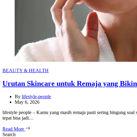
Categories
BEAUTY & HEALTH
Urutan Skincare untuk Remaja yang Bikin 
By
lifestyle-people
May 6, 2026
lifestyle people – Kamu yang masih remaja pasti sering bingung soal s
tepat bisa jadi…
Read More
Search