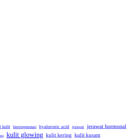
jerawat hormonal
hyaluronic acid
i kulit
hiperpigmentasi
jerawat
kulit glowing
kulit kering
kulit kusam
ami