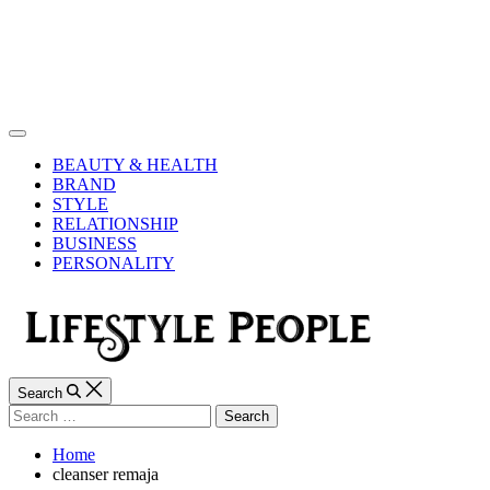
Skip
to
content
Lifestyle
People
Off
Canvas
BEAUTY & HEALTH
BRAND
STYLE
RELATIONSHIP
BUSINESS
PERSONALITY
Search
Search
for:
Home
cleanser remaja