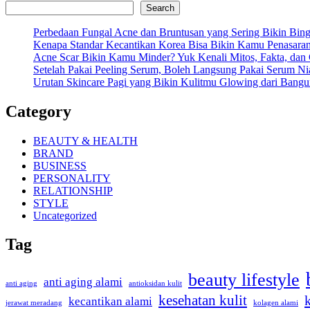
Search
Perbedaan Fungal Acne dan Bruntusan yang Sering Bikin Bi
Kenapa Standar Kecantikan Korea Bisa Bikin Kamu Penasara
Acne Scar Bikin Kamu Minder? Yuk Kenali Mitos, Fakta, dan
Setelah Pakai Peeling Serum, Boleh Langsung Pakai Serum N
Urutan Skincare Pagi yang Bikin Kulitmu Glowing dari Bangu
Category
BEAUTY & HEALTH
BRAND
BUSINESS
PERSONALITY
RELATIONSHIP
STYLE
Uncategorized
Tag
beauty lifestyle
anti aging alami
anti aging
antioksidan kulit
kesehatan kulit
kecantikan alami
kolagen alami
jerawat meradang