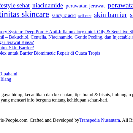
perawata
festyle sehat
niacinamide
perawatan jerawat
tinitas skincare
s
skin barrier
salicylic acid
self care
very System: Deep Pore + Anti-Inflammatory untuk Oily & Sensitive S
 – Bakuchiol, Centella, Niacinamide, Gentle Peeling, dan Injectable 
gai Jerawat Biasa?
tuk Skin Barrier?
lex untuk Barrier Biomimetic Repair di Cuaca Tropis
 Dipahami
Hilang
 gaya hidup, kecantikan dan kesehatan, tips brand & bisnis, hubungan p
yang mencari info berguna tentang kehidupan sehari-hari.
yle-People.com. Crafted and Developed by
Transpedia Nusantara
. All R